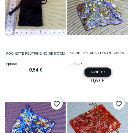
POCHETTE CADEAU EN ORGANZA...
POCHETTE FEUTRINE NOIRE 5X7CM
En Stock
Epuisé
0,54 €
ACHETER
0,67 €
favorite_border
favorite_border