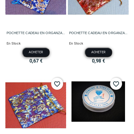
POCHETTE CADEAU EN ORGANZA...
POCHETTE CADEAU EN ORGANZA...
En Stock
En Stock
ACHETER
ACHETER
0,67 €
0,98 €
favorite_border
favorite_border