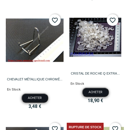
favorite_border
favorite_border
CRISTAL DE ROCHE Q EXTRA...
CHEVALET MÉTALLIQUE CHROMÉ...
En Stock
En Stock
ACHETER
ACHETER
18,90 €
3,48 €
RUPTURE DE STOCK
favorite_border
favorite_border