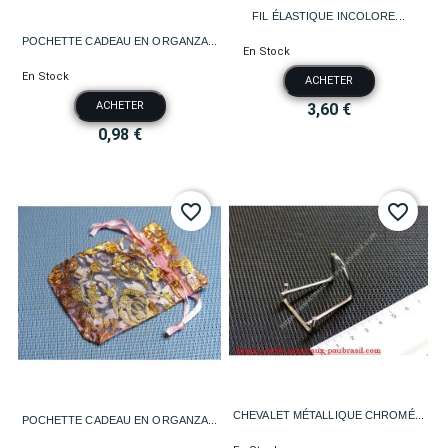
FIL ÉLASTIQUE INCOLORE...
POCHETTE CADEAU EN ORGANZA...
En Stock
En Stock
ACHETER
ACHETER
3,60 €
0,98 €
favorite_border
favorite_border
CHEVALET MÉTALLIQUE CHROMÉ...
POCHETTE CADEAU EN ORGANZA...