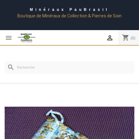
Minéraux PauBrasil
Boutique de Minéraux de Collection & Pierres de Soin
shopping_cart


(0)
search