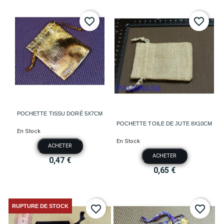
favorite_border
favorite_border
POCHETTE TISSU DORÉ 5X7CM
POCHETTE TOILE DE JUTE 8X10CM
En Stock
En Stock
ACHETER
ACHETER
0,47 €
0,65 €
RUPTURE DE STOCK
favorite_border
favorite_border