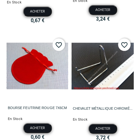
En Stock
En Stock
ACHETER
ACHETER
3,24 €
0,67 €
favorite_border
favorite_border
BOURSE FEUTRINE ROUGE 7X6CM
CHEVALET MÉTALLIQUE CHROMÉ...
En Stock
En Stock
ACHETER
ACHETER
0,60 €
3,72 €