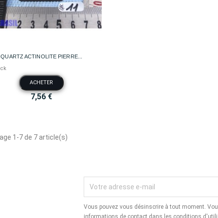

Aperçu rapide
QUARTZ ACTINOLITE PIERRE...
ock
ACHETER
7,56 €
age 1-7 de 7 article(s)
Vous pouvez vous désinscrire à tout moment. Vous
informations de contact dans les conditions d'utili