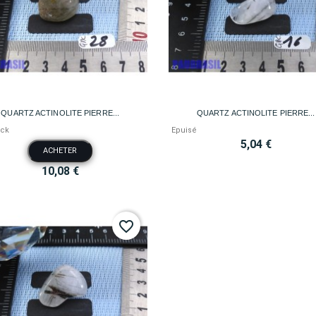


Aperçu rapide
Aperçu rapide
QUARTZ ACTINOLITE PIERRE...
QUARTZ ACTINOLITE PIERRE...
ock
Epuisé
5,04 €
ACHETER
10,08 €
favorite_border