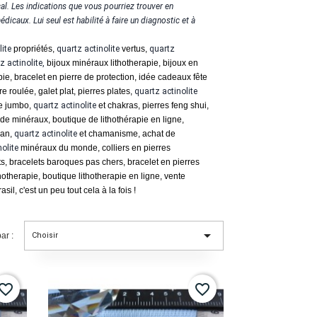
al. Les indications que vous pourriez trouver en
icaux. Lui seul est habilité à faire un diagnostic et à
ite
propriétés,
quartz
actinolite
vertus,
quartz
tz
actinolite
,
bijoux minéraux lithotherapie, bijoux en
apie, bracelet en pierre de protection, idée cadeaux fête
re roulée, galet plat, pierres plates,
quartz
actinolite
re jumbo,
quartz
actinolite
et chakras, pierres feng shui,
de minéraux, boutique de lithothérapie en ligne,
man,
quartz
actinolite
et chamanisme, achat de
nolite
minéraux du monde, colliers en pierres
s, bracelets baroques pas chers, bracelet en pierres
otherapie, boutique lithotherapie en ligne, vente
il, c'est un peu tout cela à la fois !

ar :
Choisir
vorite_border
favorite_border