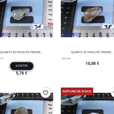


Aperçu rapide
Aperçu rapide
QUARTZ ACTINOLITE PIERRE...
QUARTZ ACTINOLITE PIERRE...
ock
Epuisé
10,08 €
ACHETER
5,76 €
RUPTURE DE STOCK
favorite_border
fa