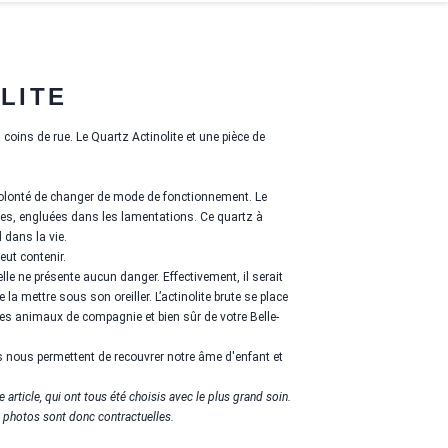
LITE
s coins de rue. Le Quartz Actinolite et une pièce de
a volonté de changer de mode de fonctionnement. Le
nées, engluées dans les lamentations. Ce quartz à
d dans la vie.
eut contenir.
 elle ne présente aucun danger.
Effectivement, il serait
a mettre sous son oreiller. L’actinolite brute se place
des animaux de compagnie et bien sûr de votre Belle-
es nous permettent de recouvrer notre âme d'enfant et
 article, qui ont tous été choisis avec le plus grand soin.
 photos sont donc contractuelles.