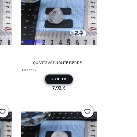

Aperçu rapide
QUARTZ ACTINOLITE PIERRE...
En Stock
ACHETER
7,92 €
vorite_border
favorite_border