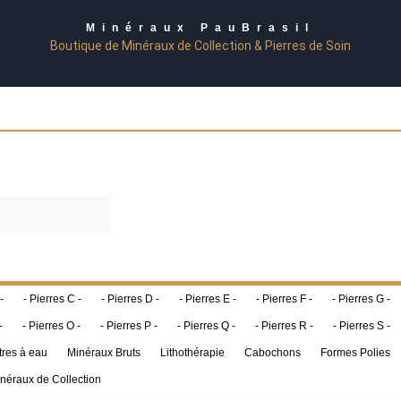
Minéraux PauBrasil
Boutique de Minéraux de Collection & Pierres de Soin
-
- Pierres C -
- Pierres D -
- Pierres E -
- Pierres F -
- Pierres G -
-
- Pierres O -
- Pierres P -
- Pierres Q -
- Pierres R -
- Pierres S -
tres à eau
Minéraux Bruts
Lithothérapie
Cabochons
Formes Polies
néraux de Collection