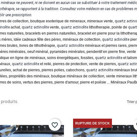
 minéraux ne peuvent, ni ne doivent en aucun cas se substituer à votre traitement médic
hothérapie, se rapportent à la tradition. Consultez votre médecin en cas de problèmes méd
blir une prescription.
rres de collection, boutique esoterique de mineraux, mineraux vente,
quartz actinol
inolite
achat,
quartz
actinolite
vente,
quartz
actinolite
lithotherapie, pointe de
quar
rres naturelles, bracelets en pierres naturelles, bracelet en pierre pour la lithother
 mères, idée cadeaux fête des pères, minéraux de collection,
quartz
actinolite
pier
rres brutes, livres de lithothérapie,
quartz
actinolite
minéraux et pierres rares, pier
ères minérales, oeuf minéral, pyramides minérales, pendentif en pierre fine, vente 
tique en ligne de minéraux, soins énergétiques, fossiles,
quartz
actinolite
et talis
néraux,
quartz
actinolite
et reiki, pierres de protection, vente de pierres,
quartz
acti
urelles, achat de pierres, pierres polies, cabochons,
quartz
actinolite
minéraux brut
lées, propriétés des minéraux, boutique minéraux de collection, vente mineraux lith
rres de soins, vertus des pierres, pierre d'amour, pierre et poésie ... Minéraux PauBras
7 produits.
Trier p
RUPTURE DE STOCK
favorite_border
fa