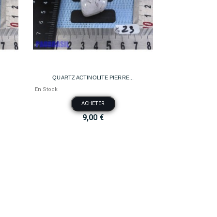

Aperçu rapide
QUARTZ ACTINOLITE PIERRE...
En Stock
ACHETER
9,00 €