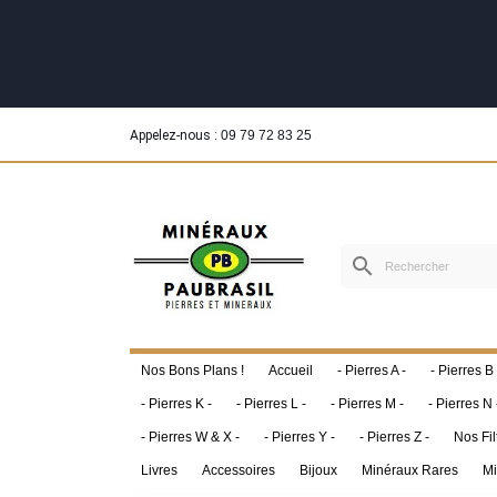
Appelez-nous :
09 79 72 83 25
search
Nos Bons Plans !
Accueil
- Pierres A -
- Pierres B 
- Pierres K -
- Pierres L -
- Pierres M -
- Pierres N 
- Pierres W & X -
- Pierres Y -
- Pierres Z -
Nos Fil
Livres
Accessoires
Bijoux
Minéraux Rares
Mi