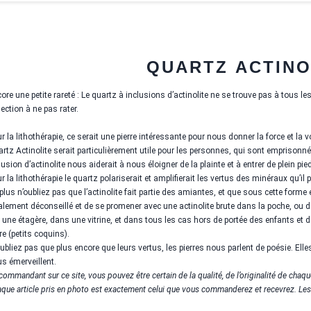
QUARTZ ACTINO
ore une petite rareté : Le quartz à inclusions d’actinolite ne se trouve pas à tous le
lection à ne pas rater.
r la lithothérapie, ce serait une pierre intéressante pour nous donner la force et l
rtz Actinolite serait particulièrement utile pour les personnes, qui sont emprison
lusion d’actinolite nous aiderait à nous éloigner de la plainte et à entrer de plein pie
r la lithothérapie le quartz polariserait et amplifierait les vertus des minéraux qu’il p
plus n’oubliez pas que l’actinolite fait partie des amiantes, et que sous cette forme
alement déconseillé et de se promener avec une actinolite brute dans la poche, ou de l
 une étagère, dans une vitrine, et dans tous les cas hors de portée des enfants et 
e (petits coquins).
ubliez pas que plus encore que leurs vertus, les pierres nous parlent de poésie. Ell
s émerveillent.
commandant sur ce site, vous pouvez être certain de la qualité, de l’originalité de chaque
que article pris en photo est exactement celui que vous commanderez et recevrez. Les