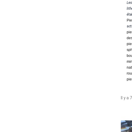
Les
lit
éta
Pie
act
pie
des
pie
sph
bou
mi
nat
rou
pie
Il y a 