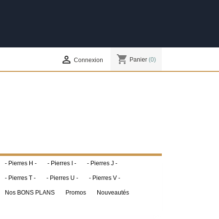
shopping_cart

Panier
(0)
Connexion
- Pierres H -
- Pierres I -
- Pierres J -
- Pierres T -
- Pierres U -
- Pierres V -
Nos BONS PLANS
Promos
Nouveautés