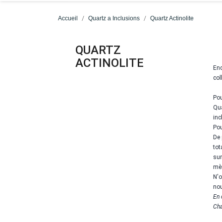
Accueil
Quartz a Inclusions
Quartz Actinolite
QUARTZ
ACTINOLITE
Enc
col
Pou
Qua
inc
Pou
De 
tot
sur
mèr
N'o
nou
En 
Cha