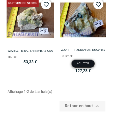
RUPTURE DE STOCK
favorite_border
favorite_border
WAVELLITE ARKANSAS USA 280G
WAVELLITE 89GR ARKANSAS USA
En Stock
Epuisé
53,33 €
ACHETER
127,28 €
Affichage 1-2 de 2 article(s)

Retour en haut