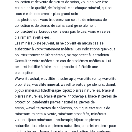
collection et de vente de pierres de soins, vous pouvez être
certain de la qualité, de l’originalité de chaque minéral, qui ont
tous été choisis avec le plus grand soin.
Les photos que vous trouverez sur ce site de minéraux de
collection et de pierres de soins sont généralement
contractuelles. Lorsque ce ne sera pas le cas, vous en serez
clairement avertis -ies.
Les minéraux ne peuvent, ni ne doivent en aucun cas se
substituer à votre traitement médical. Les indications que vous
pourriez trouver en lithothérapie, se rapportent à la tradition.
Consultez votre médecin en cas de problèmes médicaux. Lui
seul est habilité à faire un diagnostic et à établir une
prescription.
Wavellite
achat,
wavellite
lithothérapie,
wavellite
vente,
wavellite
propriétés,
wavellite
mineral,
wavellite
vertus, pendentifs, donut,
bijoux minéraux lithothérapie, bijoux pierres naturelles, bracelet
pierres naturelles, bracelet pierre lithothérapie, bracelet pierres de
protection, pendentifs pierres naturelles, pierres de
soins,
wavellite
pierres de collection, boutique esoterique de
mineraux, mineraux vente, minéraux propriétés, minéraux
vertus, bijoux minéraux lithotherapie, bijoux en pierres
naturelles, bracelets en pierres naturelles, bracelet en pierre pour
la lithotherapie, bracelet en pierre de protection, idée cadeaux