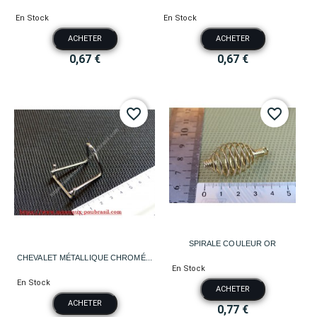
En Stock
En Stock
ACHETER
ACHETER
0,67 €
0,67 €
favorite_border
favorite_border
SPIRALE COULEUR OR
CHEVALET MÉTALLIQUE CHROMÉ...
En Stock
En Stock
ACHETER
ACHETER
0,77 €