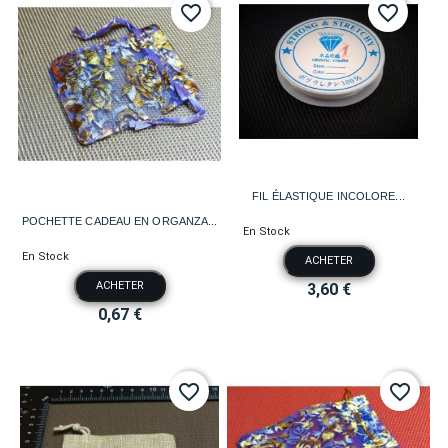
favorite_border
favorite_border
FIL ÉLASTIQUE INCOLORE...
POCHETTE CADEAU EN ORGANZA...
En Stock
En Stock
ACHETER
ACHETER
3,60 €
0,67 €
favorite_border
favorite_border