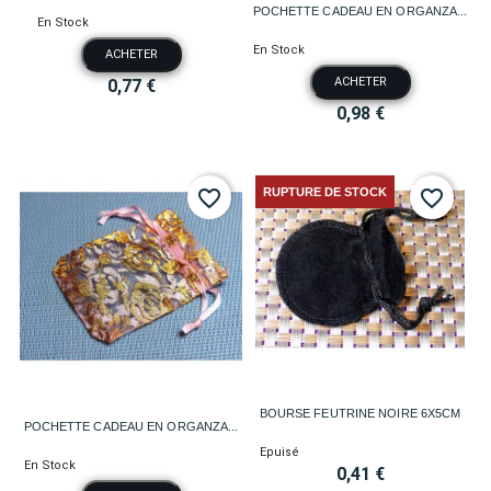
POCHETTE CADEAU EN ORGANZA...
En Stock
En Stock
ACHETER
ACHETER
0,77 €
0,98 €
RUPTURE DE STOCK
favorite_border
favorite_border
BOURSE FEUTRINE NOIRE 6X5CM
POCHETTE CADEAU EN ORGANZA...
Epuisé
En Stock
0,41 €