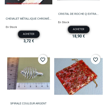
CRISTAL DE ROCHE Q EXTRA...
CHEVALET MÉTALLIQUE CHROMÉ...
En Stock
En Stock
ACHETER
ACHETER
18,90 €
3,72 €
favorite_border
favorite_border
SPIRALE COULEUR ARGENT