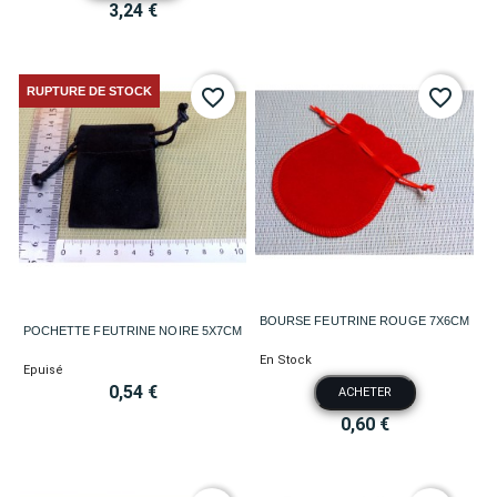
3,24 €
RUPTURE DE STOCK
favorite_border
favorite_border
BOURSE FEUTRINE ROUGE 7X6CM
POCHETTE FEUTRINE NOIRE 5X7CM
En Stock
Epuisé
0,54 €
ACHETER
0,60 €