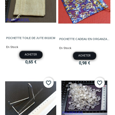
POCHETTE TOILE DE JUTE 8X10CM
POCHETTE CADEAU EN ORGANZA...
En Stock
En Stock
ACHETER
ACHETER
0,65 €
0,98 €
favorite_border
favorite_border