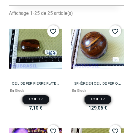
Affichage 1-25 de 25 article(s)
favorite_border
favorite_border
OEIL DE FER PIERRE PLATE...
SPHÈRE EN OEIL DE FER Q...
En Stock
En Stock
ACHETER
ACHETER
7,10 €
129,06 €
favorite_border
favorite_border