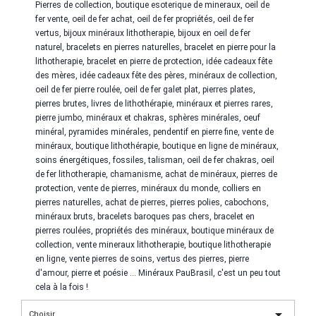
Pierres de collection, boutique esoterique de mineraux,
oeil de
fer
vente,
oeil de fer
achat,
oeil de fer
propriétés,
oeil de fer
vertus, bijoux minéraux lithotherapie, bijoux en
oeil de fer
naturel, bracelets en pierres naturelles, bracelet en pierre pour la
lithotherapie, bracelet en pierre de protection, idée cadeaux fête
des mères, idée cadeaux fête des pères, minéraux de collection,
oeil de fer
pierre roulée,
oeil de fer
galet plat, pierres plates,
pierres brutes, livres de lithothérapie, minéraux et pierres rares,
pierre jumbo, minéraux et chakras, sphères minérales, oeuf
minéral, pyramides minérales, pendentif en pierre fine, vente de
minéraux, boutique lithothérapie, boutique en ligne de minéraux,
soins énergétiques, fossiles, talisman,
oeil de fer
chakras,
oeil
de fer
lithotherapie, chamanisme, achat de minéraux, pierres de
protection, vente de pierres, minéraux du monde, colliers en
pierres naturelles, achat de pierres, pierres polies, cabochons,
minéraux bruts, bracelets baroques pas chers, bracelet en
pierres roulées, propriétés des minéraux, boutique minéraux de
collection, vente mineraux lithotherapie, boutique lithotherapie
en ligne, vente pierres de soins, vertus des pierres, pierre
d'amour, pierre et poésie ... Minéraux PauBrasil, c'est un peu tout
cela à la fois !

Choisir