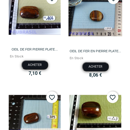
OEIL DE FER PIERRE PLATE...
OEIL DE FER EN PIERRE PLATE...
En Stock
En Stock
ACHETER
ACHETER
7,10 €
8,06 €
favorite_border
favorite_border