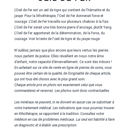
L’Oeil de Fer est un œil de tigre qui contient de l'hématite et du
jaspe. Pour la lithothérapie, l'Oeil de Fer donnerait force et
courage. L'Oeil de Fer travaille sur plusieurs chakras à la fois.
L'Oeil de Fer serait une très bonne pierre d'ancrage, plutôt Yang.
L'Oeil de Fer apporterait de la détermination, de la force, du
courage. Voir le texte de l'oeil de tigre et du jaspe rouge.
N'oubliez jamais que plus encore que leurs vertus les pierres
nous parlent de poésie. Elles réveillent en nous notre âme
d’enfant, notre capacité d’émerveillement. Ce sont des trésors !
En achetant sur ce site de vente en ligne de pierres de soins, vous
pouvez être certain de la qualité, de l’originalité de chaque article,
qui ont tous été choisis avec le plus grand soin.
Chaque article pris en photo est exactement celui que vous
commanderez et recevrez. Les photos sont donc contractuelles.
Les minéraux ne peuvent, ni ne doivent en aucun cas se substituer à
votre traitement médical. Les indications que vous pourriez trouver
en lithothérapie, se rapportent à la tradition. Consultez votre
médecin en cas de problèmes médicaux. Lui seul est habilité à faire
un diagnostic et à établir une prescription.