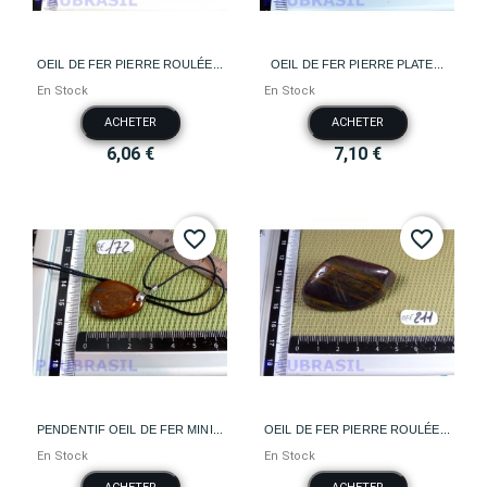
OEIL DE FER PIERRE ROULÉE...
OEIL DE FER PIERRE PLATE...
En Stock
En Stock
ACHETER
ACHETER
6,06 €
7,10 €
favorite_border
favorite_border
PENDENTIF OEIL DE FER MINI...
OEIL DE FER PIERRE ROULÉE...
En Stock
En Stock