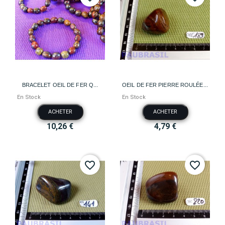
BRACELET OEIL DE FER Q...
OEIL DE FER PIERRE ROULÉE...
En Stock
En Stock
ACHETER
ACHETER
10,26 €
4,79 €
favorite_border
favorite_border