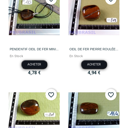
PENDENTIF OEIL DE FER MINI...
OEIL DE FER PIERRE ROULÉE...
En Stock
En Stock
ACHETER
ACHETER
4,78 €
4,94 €
favorite_border
favorite_border