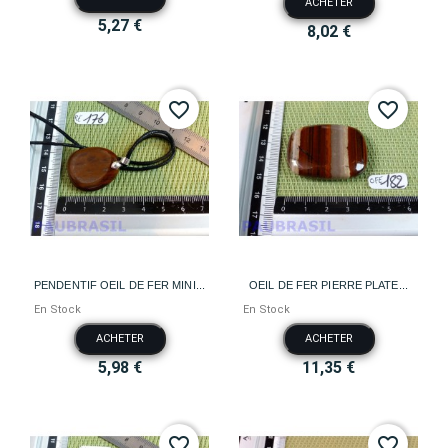
ACHETER
5,27 €
8,02 €
favorite_border
favorite_border
PENDENTIF OEIL DE FER MINI...
OEIL DE FER PIERRE PLATE...
En Stock
En Stock
ACHETER
ACHETER
5,98 €
11,35 €
favorite_border
favorite_border