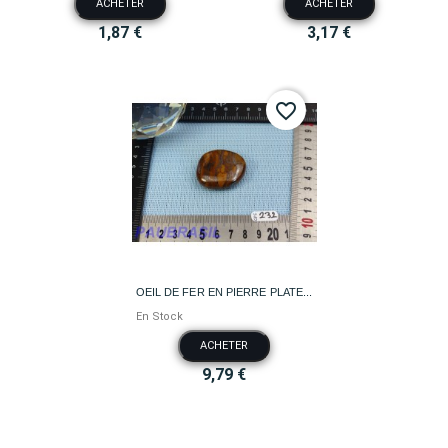
ACHETER
ACHETER
1,87 €
3,17 €
favorite_border
OEIL DE FER EN PIERRE PLATE...
En Stock
ACHETER
9,79 €