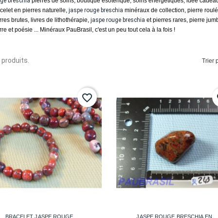
uge
breschia
pierres de soins, boutique ésotérique, soins énergétiques, idée cadeau
celet en pierres naturelle,
jaspe rouge
breschia
minéraux de collection, pierre roul
rres brutes, livres de lithothérapie,
jaspe rouge
breschia
et pierres rares, pierre ju
rre et poésie ... Minéraux PauBrasil, c'est un peu tout cela à la fois !
8 produits.
Trier p
favorite_border
fa


Aperçu rapide
Aperçu rapide
BRACELET JASPE ROUGE...
JASPE ROUGE BRESCHIA EN...