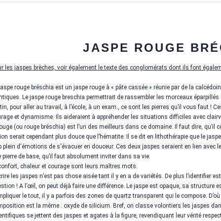
JASPE ROUGE BRÉ
r les jaspes brèches, voir également le texte des conglomérats dont ils font égalem
jaspe rouge bréschia est un jaspe rouge à « pâte cassée » réunie par de la calcédoine.
ntiques. Le jaspe rouge breschia permettrait de rassembler les morceaux éparpillés
in, pour aller au travail, à l’école, à un exam., ce sont les pierres qu’il vous faut ! C
rage et dynamisme. Ils aideraient à appréhender les situations difficiles avec clair
rouge (ou rouge bréschia) est l’un des meilleurs dans ce domaine. Il faut dire, qu’il c
ion serait cependant plus douce que l’hématite. Il se dit en lithothérapie que le jas
p plein d'émotions de s'évacuer en douceur. Ces deux jaspes seraient en lien avec le 
 pierre de base, qu’il faut absolument inviter dans sa vie.
onfort, chaleur et courage sont leurs maîtres mots.
rire les jaspes n’est pas chose aisée tant il y en a de variétés. De plus l’identifier es
stion ! A l’œil, on peut déjà faire une différence. Le jaspe est opaque, sa structure e
pliquer le tout, il y a parfois des zones de quartz transparent qui le compose. D’o
position est la même : oxyde de silicium. Bref, on classe volontiers les jaspes dan
entifiques se jettent des jaspes et agates à la figure, revendiquant leur vérité respec