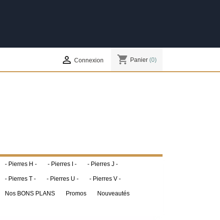
shopping_cart

Panier
(0)
Connexion
- Pierres H -
- Pierres I -
- Pierres J -
- Pierres T -
- Pierres U -
- Pierres V -
Nos BONS PLANS
Promos
Nouveautés