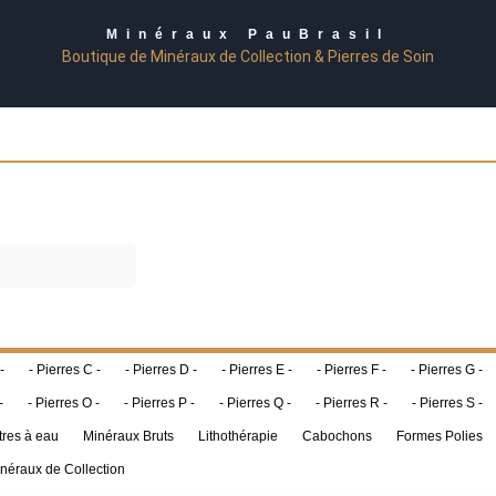
Minéraux PauBrasil
Boutique de Minéraux de Collection & Pierres de Soin
-
- Pierres C -
- Pierres D -
- Pierres E -
- Pierres F -
- Pierres G -
-
- Pierres O -
- Pierres P -
- Pierres Q -
- Pierres R -
- Pierres S -
tres à eau
Minéraux Bruts
Lithothérapie
Cabochons
Formes Polies
néraux de Collection