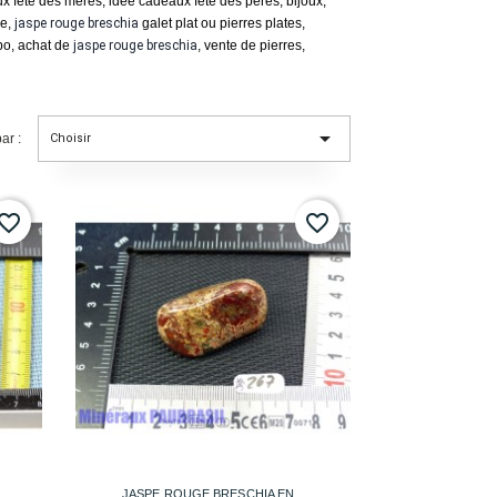
x fête des mères, idée cadeaux fête des pères, bijoux,
ée,
jaspe rouge
breschia
galet plat ou pierres plates,
mbo, achat de
jaspe rouge
breschia
, vente de pierres,

ar :
Choisir
vorite_border
favorite_border

Aperçu rapide
JASPE ROUGE BRESCHIA EN...