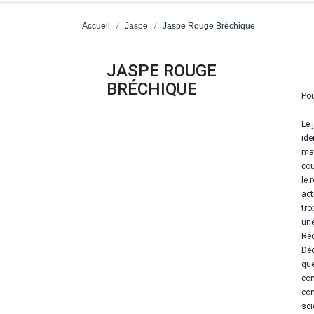
Accueil
Jaspe
Jaspe Rouge Bréchique
JASPE ROUGE
BRÉCHIQUE
Pou
Le 
ide
mat
cou
le 
act
tro
une
Réc
Déc
que
com
com
sci