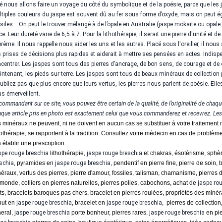
é nous allons faire un voyage du côté du symbolique et de la poésie, parce que les 
tiples couleurs du jaspe est souvent dû au fer sous forme d’oxyde, mais on peut éga
siles… On peut le trouver mélangé à de l’opale en Australie (jaspe mokaïte ou opale
ice. Leur dureté varie de 6,5 à 7. Pour la lithothérapie, il serait une pierre d'unité et de
rême. Il nous rappelle nous aider les uns et les autres. Placé sous l'oreiller, il nous
 prises de décisions plus rapides et aiderait à mettre ses pensées en actes. Indisp
centrer. Les jaspes sont tous des pierres d’ancrage, de bon sens, de courage et de co
ntenant, les pieds sur terre. Les jaspes sont tous de beaux minéraux de collection 
ubliez pas que plus encore que leurs vertus, les pierres nous parlent de poésie. Ell
s émerveillent.
commandant sur ce site, vous pouvez être certain de la qualité, de l’originalité de chaque
que article pris en photo est exactement celui que vous commanderez et recevrez. Les
 minéraux ne peuvent, ni ne doivent en aucun cas se substituer à votre traitement 
hothérapie, se rapportent à la tradition. Consultez votre médecin en cas de problème
à établir une prescription.
pe rouge breschia
lithothérapie,
jaspe rouge
breschia
et chakras, ésotérisme, sphè
schia
, pyramides en
jaspe rouge
breschia
, pendentif en pierre fine, pierre de soin,
éraux, vertus des pierres, pierre d'amour, fossiles, talisman, chamanisme, pierres d
monde, colliers en pierres naturelles, pierres polies, cabochons, achat de
jaspe ro
ts, bracelets baroques pas chers, bracelet en pierres roulées, propriétés des minér
nut en
jaspe rouge
breschia
, bracelet en
jaspe rouge
breschia
, pierres de collection
eral,
jaspe rouge
breschia
porte bonheur, pierres rares,
jaspe rouge
breschia
en pie