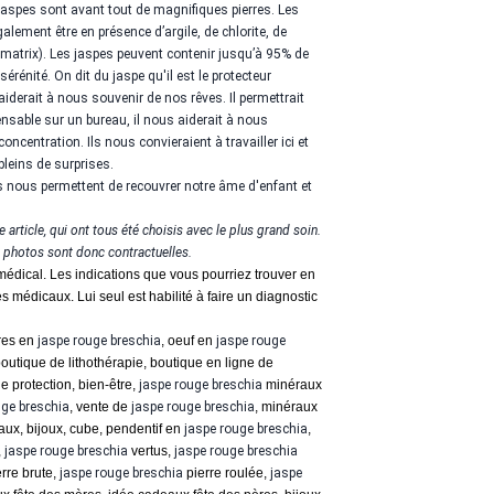
jaspes sont avant tout de magnifiques pierres. Les
lement être en présence d’argile, de chlorite, de
 matrix). Les jaspes peuvent contenir jusqu’à 95% de
 sérénité. On dit du jaspe qu'il est le protecteur
 aiderait à nous souvenir de nos rêves. Il permettrait
ensable sur un bureau, il nous aiderait à nous
ncentration. Ils nous convieraient à travailler ici et
pleins de surprises.
es nous permettent de recouvrer notre âme d'enfant et
 article, qui ont tous été choisis avec le plus grand soin.
 photos sont donc contractuelles.
médical. Les indications que vous pourriez trouver en
s médicaux. Lui seul est habilité à faire un diagnostic
res en
jaspe rouge
breschia
, oeuf en
jaspe rouge
 boutique de lithothérapie, boutique en ligne de
e protection, bien-être,
jaspe rouge
breschia
minéraux
uge
breschia
, vente de
jaspe rouge
breschia
, minéraux
aux, bijoux, cube, pendentif en
jaspe rouge
breschia
,
,
jaspe rouge breschia
vertus,
jaspe rouge breschia
rre brute,
jaspe rouge
breschia
pierre roulée,
jaspe