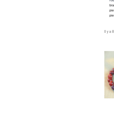
ro
bra
pie
pie
Il y a 