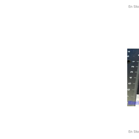
En St
En St