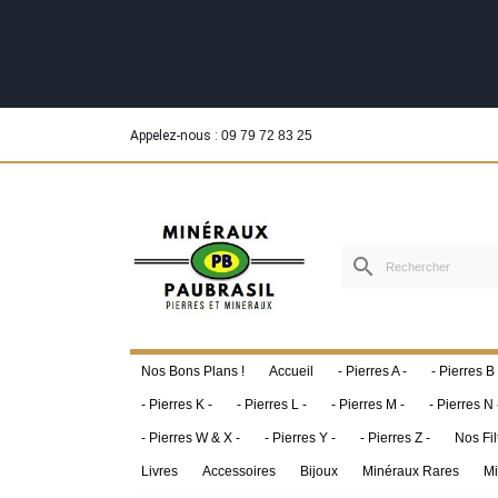
Appelez-nous :
09 79 72 83 25
search
Nos Bons Plans !
Accueil
- Pierres A -
- Pierres B 
- Pierres K -
- Pierres L -
- Pierres M -
- Pierres N 
- Pierres W & X -
- Pierres Y -
- Pierres Z -
Nos Fil
Livres
Accessoires
Bijoux
Minéraux Rares
Mi