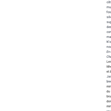
côt
mul
fos
sil
sup
des
con
mai
N'o
nou
En 
Cha
Les
lit
et 
Jas
bre
min
du 
bru
do
min