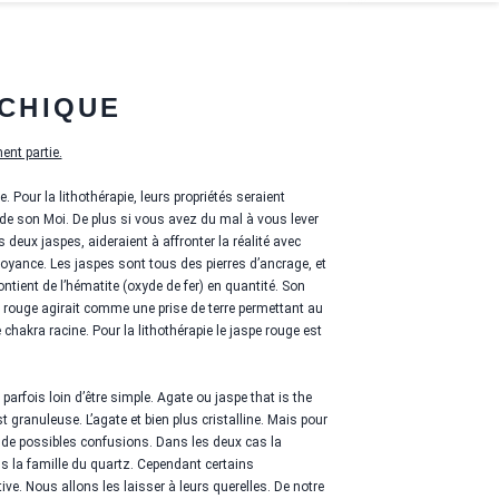
CHIQUE
ent partie.
 Pour la lithothérapie, leurs propriétés seraient
 de son Moi. De plus si vous avez du mal à vous lever
es deux jaspes, aideraient à affronter la réalité avec
voyance. Les jaspes sont tous des pierres d’ancrage, et
ontient de l’hématite (oxyde de fer) en quantité. Son
pe rouge agirait comme une prise de terre permettant au
chakra racine. Pour la lithothérapie le jaspe rouge est
t parfois loin d’être simple. Agate ou jaspe that is the
st granuleuse. L’agate et bien plus cristalline. Mais pour
ù de possibles confusions. Dans les deux cas la
s la famille du quartz. Cependant certains
tive. Nous allons les laisser à leurs querelles. De notre