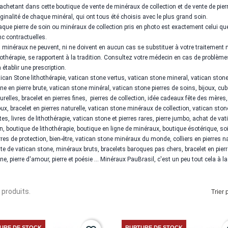
achetant dans cette boutique de vente de minéraux de collection et de vente de pierr
riginalité de chaque minéral, qui ont tous été choisis avec le plus grand soin.
que pierre de soin ou minéraux de collection pris en photo est exactement celui 
c contractuelles.
 minéraux ne peuvent, ni ne doivent en aucun cas se substituer à votre traitement 
hothérapie, se rapportent à la tradition. Consultez votre médecin en cas de problèmes
à établir une prescription.
ican Stone
lithothérapie,
vatican stone
vertus,
vatican stone
mineral,
vatican ston
one
en pierre brute,
vatican stone
minéral,
vatican stone
pierres de soins, bijoux, cub
urelles, bracelet en pierres fines, pierres de collection, idée cadeaux fête des mères
oux, bracelet en pierres naturelle,
vatican stone
minéraux de collection,
vatican sto
tes, livres de lithothérapie,
vatican stone
et pierres rares, pierre jumbo, achat de
vat
n, boutique de lithothérapie, boutique en ligne de minéraux, boutique ésotérique, 
rres de protection, bien-être,
vatican stone
minéraux du monde, colliers en pierres nat
te de
vatican stone
, minéraux bruts, bracelets baroques pas chers, bracelet en pier
one
, pierre d'amour, pierre et poésie ... Minéraux PauBrasil, c'est un peu tout cela à la 
6 produits.
Trier p
URE DE STOCK
RUPTURE DE STOCK