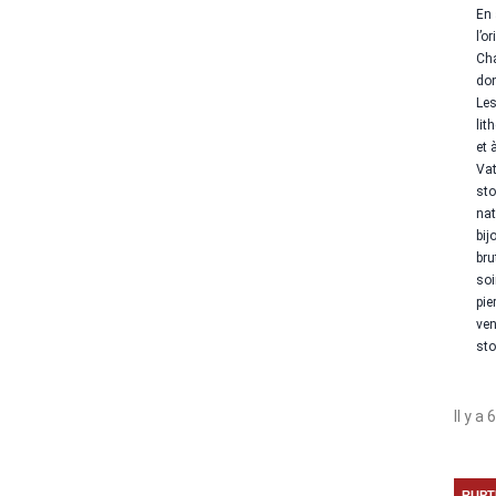
En 
l’o
Cha
don
Les
lit
et 
Vat
st
nat
bij
bru
soi
pie
ven
st
Il y a 
RUPT