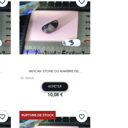
vorite_border
favorite_border

Aperçu rapide
..
VATICAN STONE OU MARBRE DE...
En Stock
ACHETER
10,08 €
RUPTURE DE STOCK
vorite_border
favorite_border