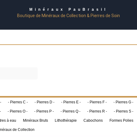
Minéraux PauBrasil
Boutique de Minéraux de Collection & Pierres de Soin
-
- Pierres C -
- Pierres D -
- Pierres E -
- Pierres F -
- Pierres G -
-
- Pierres O -
- Pierres P -
- Pierres Q -
- Pierres R -
- Pierres S -
tres à eau
Minéraux Bruts
Lithothérapie
Cabochons
Formes Polies
néraux de Collection