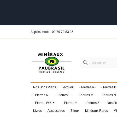
Appelez-nous :
09 79 72 83 25
search
Nos Bons Plans !
Accueil
- Pierres A -
- Pierres B 
- Pierres K -
- Pierres L -
- Pierres M -
- Pierres N 
- Pierres W & X -
- Pierres Y -
- Pierres Z -
Nos Fil
Livres
Accessoires
Bijoux
Minéraux Rares
Mi