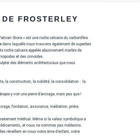
 DE FROSTERLEY
ican Stone » est une roche calcaire du carbonifère
re dans laquelle nous trouvons également de superbes
tte roche calcaire appelée abusivement marbre de
chiopodes et des crinoïdes.
sculpter des éléments architecturaux que nous
e, la construction, la solidité, la consolidation :
la
rapie y voit une pierre d’ancrage, mais pas que !
ncrage, fondation, assurance, médiation, prière,
 traitement médical. Même si la valeur symbolique a
s médicaments, et nous ne sommes pas médecins.
lles réveillent en nous notre âme d’enfant, notre