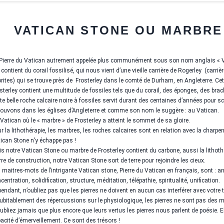
VATICAN STONE OU MARBRE
Pierre du Vatican autrement appelée plus communément sous son nom anglais « Vat
 contient du corail fossilisé, qui nous vient d’une vieille carrière de Rogerley
(carriè
orites) qui se trouve près de
Frosterley dans le comté de Durham, en Angleterre. Ce
sterley contient une multitude de fossiles tels que du corail, des éponges, des bra
te belle roche calcaire noire à fossiles servit durant des centaines d’années pour 
rouvons dans les églises d’Angleterre et comme son nom le suggère : au Vatican.
Vatican où le « marbre » de Frosterley a atteint le sommet de sa gloire.
r la lithothérapie, les marbres, les roches calcaires sont en relation avec la charpent
ican Stone n’y échappe pas !
s notre Vatican Stone ou marbre de Frosterley contient du carbone, aussi la lithothé
rre de construction, notre Vatican Stone sort de terre pour rejoindre les cieux.
 maitres-mots de l’intrigante Vatican stone, Pierre du Vatican en français, sont : a
centration, solidification, structure, méditation, télépathie, spiritualité, unification.
endant, n’oubliez pas que les pierres ne doivent en aucun cas interférer avec votre
ubitablement des répercussions sur le physiologique, les pierres ne sont pas de
ubliez jamais que plus encore que leurs vertus les pierres nous parlent de poésie. E
acité d’émerveillement. Ce sont des trésors !