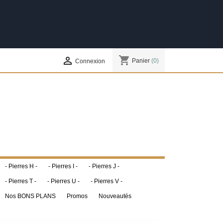
shopping_cart

Panier
(0)
Connexion
- Pierres H -
- Pierres I -
- Pierres J -
- Pierres T -
- Pierres U -
- Pierres V -
Nos BONS PLANS
Promos
Nouveautés