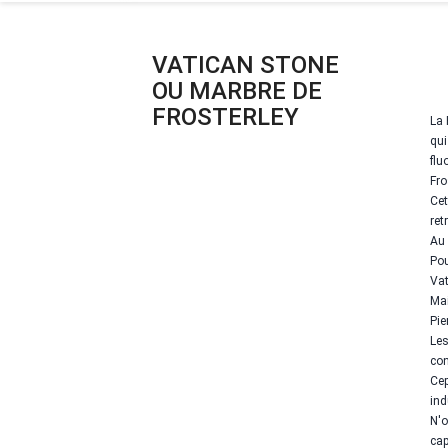
VATICAN STONE
OU MARBRE DE
FROSTERLEY
La 
qui
flu
Fro
Cet
ret
Au 
Pou
Vat
Mai
Pie
Les
con
Cep
ind
N'o
cap