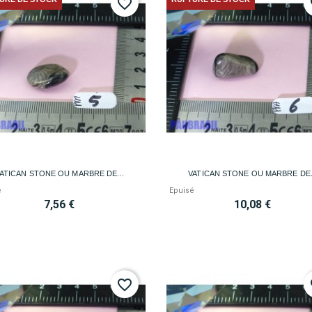
favorite_border
fa


Aperçu rapide
Aperçu rapide
ATICAN STONE OU MARBRE DE...
VATICAN STONE OU MARBRE DE.
é
Epuisé
7,56 €
10,08 €
favorite_border
fa