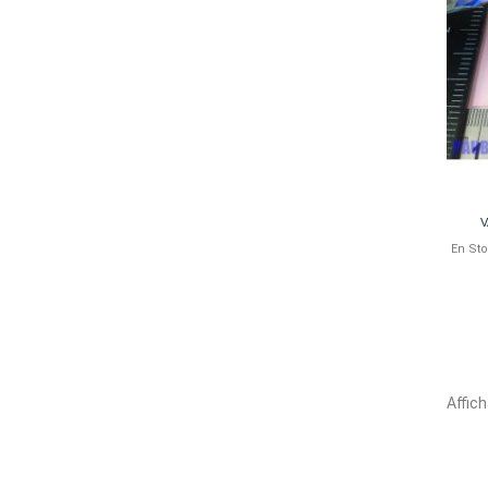
V
En St
Affich