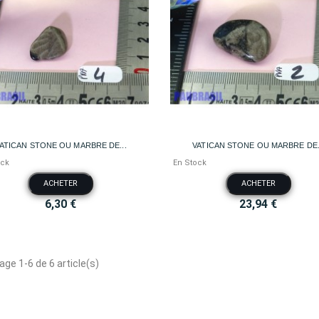


Aperçu rapide
Aperçu rapide
ATICAN STONE OU MARBRE DE...
VATICAN STONE OU MARBRE DE.
ock
En Stock
ACHETER
ACHETER
6,30 €
23,94 €
age 1-6 de 6 article(s)