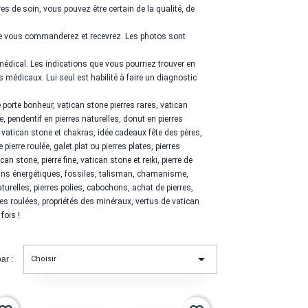
es de soin, vous pouvez être certain de la qualité, de
que vous commanderez et recevrez. Les photos sont
médical. Les indications que vous pourriez trouver en
 médicaux. Lui seul est habilité à faire un diagnostic
e
porte bonheur,
vatican stone
pierres rares,
vatican
e, pendentif en pierres naturelles, donut en pierres
,
vatican stone
et chakras, idée cadeaux fête des pères,
ne
pierre roulée, galet plat ou pierres plates, pierres
ican stone
, pierre fine,
vatican stone
et reiki, pierre de
soins énergétiques, fossiles, talisman, chamanisme,
urelles, pierres polies, cabochons, achat de pierres,
res roulées, propriétés des minéraux, vertus de
vatican
fois !

ar :
Choisir