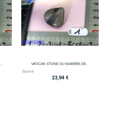

Aperçu rapide
..
VATICAN STONE OU MARBRE DE...
Epuisé
23,94 €