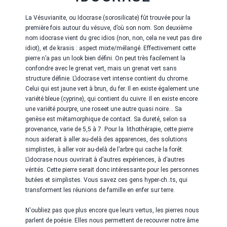
La Vésuvianite, ou Idocrase (sorosilicate) fût trouvée pour la
première fois autour du vésuve, d’où son nom. Son deuxième
nom idocrase vient du grec idios (non, non, cela ne veut pas dire
idiot), et de krasis : aspect mixte/mélangé. Effectivement cette
pierre n’a pas un look bien défini. On peut très facilement la
confondre avec le grenat vert, mais un grenat vert sans
structure définie. L’idocrase vert intense contient du chrome.
Celui qui est jaune vert à brun, du fer. Il en existe également une
variété bleue (cyprine), qui contient du cuivre. Il en existe encore
une variété pourpre, une roseet une autre quasi noire… Sa
genèse est métamorphique de contact. Sa dureté, selon sa
provenance, varie de 5,5 à 7. Pour la lithothérapie, cette pierre
nous aiderait à aller au-delà des apparences, des solutions
simplistes, à aller voir au-delà de l’arbre qui cache la forêt.
L’idocrase nous ouvrirait à d’autres expériences, à d’autres
vérités. Cette pierre serait donc intéressante pour les personnes
butées et simplistes. Vous savez ces gens hyper-ch..ts, qui
transforment les réunions de famille en enfer sur terre.
N'oubliez pas que plus encore que leurs vertus, les pierres nous
parlent de poésie. Elles nous permettent de recouvrer notre âme