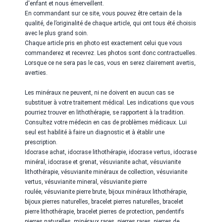
d'enfant et nous émerveillent.
En commandant sur ce site, vous pouvez être certain de la
qualité, de l’originalité de chaque article, qui ont tous été choisis
avec le plus grand soin.
Chaque article pris en photo est exactement celui que vous
commanderez et recevrez. Les photos sont donc contractuelles.
Lorsque ce ne sera pas le cas, vous en serez clairement avertis,
averties.
Les minéraux ne peuvent, ni ne doivent en aucun cas se
substituer à votre traitement médical. Les indications que vous
pourriez trouver en lithothérapie, se rapportent à la tradition.
Consultez votre médecin en cas de problèmes médicaux. Lui
seul est habilité à faire un diagnostic et à établir une
prescription.
Idocrase
achat,
idocrase
lithothérapie,
idocrase
vertus,
idocrase
minéral,
idocrase
et grenat,
vésuvianite
achat,
vésuvianite
lithothérapie,
vésuvianite
minéraux de collection,
vésuvianite
vertus,
vésuvianite
mineral,
vésuvianite
pierre
roulée,
vésuvianite
pierre brute, bijoux minéraux lithothérapie,
bijoux pierres naturelles, bracelet pierres naturelles, bracelet
pierre lithothérapie, bracelet pierres de protection, pendentifs
pierres naturelles, minéraux rares, pierres rares, pierres de