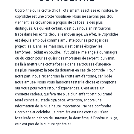
Coprolithe ou la crotte chic ! Totalement aseptisée et inodore, le
coprolithe est une crotte fossilisée. Nous ne savons pas d’où
viennent les croyances à propos de ce fossile des plus
distingués. Ce qui est certain, c’est que nous en retrouvons
trace dans les écrits depuis le moyen âge. En effet, le Coprolithe
est depuis employé comme amulette pour se protéger des
projectiles. Dans les maisons, il est censé éloigner les
fantômes. Réduit en poudre, il fut utilisé, mélangé à du vinaigre
ou du citron pour se guérir des morsures de serpent, du venin.
De là à mettre une crotte fossile dans sa trousse d’urgence …
De plus imaginez la tête du douanier en cas de contrôle ! Pour
notre part, nous retiendrons la crotte anti-fantôme, car l’idée
nous amuse. Nous vous laissons tester la chose et comptons
sur vous pour votre retour d’expériences. C’est aussi un
chouette cadeau, qui fera rire plus d’un enfant petit ou grand
resté coincé au stade pipi/caca. Attention, encore une
information de la plus haute importance ! Ne pas confondre
Coprolithe et cololithe. La première est une crotte qui s’est
fossilisée en dehors de l’intestin, la deuxième, à l’intérieur. Si ça,
ce n’est pas de la culture générale !