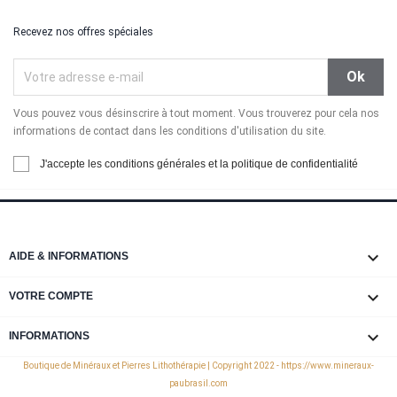
Recevez nos offres spéciales
Vous pouvez vous désinscrire à tout moment. Vous trouverez pour cela nos
informations de contact dans les conditions d'utilisation du site.
J'accepte les conditions générales et la politique de confidentialité

AIDE & INFORMATIONS

VOTRE COMPTE
keyboard_arrow_down
INFORMATIONS
Boutique de Minéraux et Pierres Lithothérapie | Copyright 2022 - https://www.mineraux-
paubrasil.com