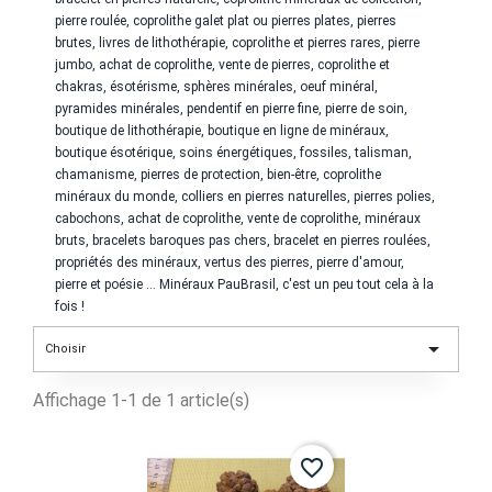
pierre roulée,
coprolithe
galet plat ou pierres plates, pierres
brutes, livres de lithothérapie,
coprolithe
et pierres rares, pierre
jumbo, achat de
coprolithe
, vente de pierres,
coprolithe
et
chakras, ésotérisme, sphères minérales, oeuf minéral,
pyramides minérales, pendentif en pierre fine, pierre de soin,
boutique de lithothérapie, boutique en ligne de minéraux,
boutique ésotérique, soins énergétiques, fossiles, talisman,
chamanisme, pierres de protection, bien-être,
coprolithe
minéraux du monde, colliers en pierres naturelles, pierres polies,
cabochons, achat de
coprolithe
, vente de
coprolithe
, minéraux
bruts, bracelets baroques pas chers, bracelet en pierres roulées,
propriétés des minéraux, vertus des pierres, pierre d'amour,
pierre et poésie ... Minéraux PauBrasil, c'est un peu tout cela à la
fois !

Choisir
Affichage 1-1 de 1 article(s)
favorite_border