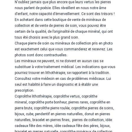
N'oubliez jamais que plus encore que leurs vertus les pierres
nous parlent de poésie. Elles réveillent en nous notre âme
d’enfant, notre capacité d’émerveillement. Ce sont des trésors !
En achetant dans cette boutique de vente de minéraux de
collection et de vente de pierres de soin, vous pouvez être
certain de la qualité, de l’originalité de chaque minéral, qui ont
tous été choisis avec le plus grand soin.
Chaque pierre de soin ou minéraux de collection pris en photo
est exactement celui que vous commanderez et recevrez. Les
photos sont donc contractuelles.
Les minéraux ne peuvent, ni ne doivent en aucun cas se
substituer à votre traitement médical. Les indications que vous
pourriez trouver en lithothérapie, se rapportent à la tradition.
Consultez votre médecin en cas de problèmes médicaux. Lui
seul est habilité à faire un diagnostic et à établir une
prescription.
Coprolithe
lithothérapie,
coprolithe
vertus,
coprolithe
mineral,
coprolithe
porte bonheur, pierres rares,
coprolithe
en
pierre brute,
coprolithe
pierre roulée,
coprolithe
pierres de soins,
bijoux, cube, pendentif en pierres naturelles, donut en pierres
naturelles, bracelet en pierres fines, pierres de collection, idée
cadeaux fête des mères, idée cadeaux fête des pères, bijoux,
bracelet en pierres naturelle,
coprolithe
minéraux de collection,