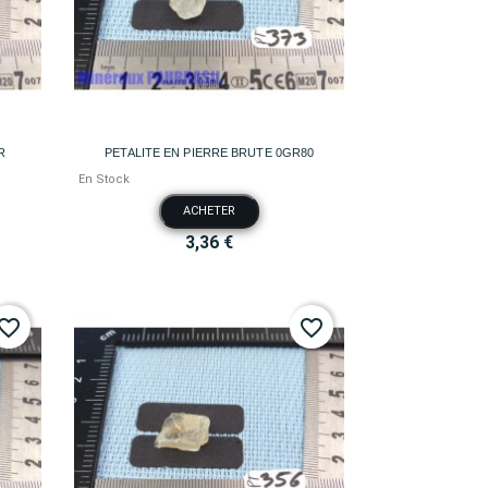

Aperçu rapide
R
PETALITE EN PIERRE BRUTE 0GR80
En Stock
ACHETER
3,36 €
vorite_border
favorite_border