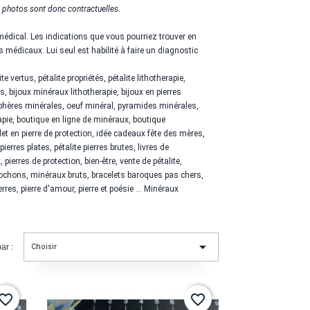
 photos sont donc contractuelles.
médical. Les indications que vous pourriez trouver en
 médicaux. Lui seul est habilité à faire un diagnostic
lite
vertus
, pétalite
propriétés,
pétalite
lithotherapie,
 bijoux minéraux lithotherapie, bijoux en pierres
sphères minérales, oeuf minéral, pyramides minérales,
apie, boutique en ligne de minéraux, boutique
elet en pierre de protection, idée cadeaux fête des mères,
 pierres plates,
pétalite
pierres brutes, livres de
pierres de protection, bien-être, vente de
pétalite
,
abochons, minéraux bruts, bracelets baroques pas chers,
res, pierre d'amour, pierre et poésie ... Minéraux

ar :
Choisir
vorite_border
favorite_border