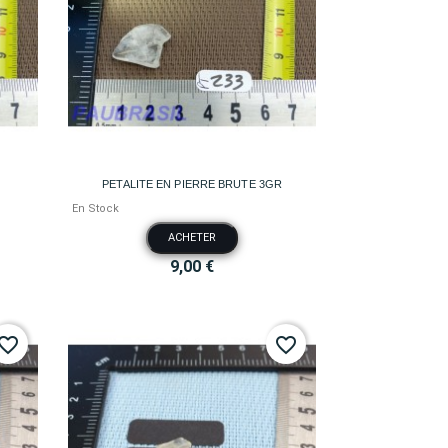

Aperçu rapide
PETALITE EN PIERRE BRUTE 3GR
En Stock
ACHETER
9,00 €
vorite_border
favorite_border