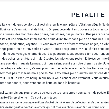
PETALITE
alite vient du grec pétalon, qui veut dire feuille et non pétale (c'était un piège !). Sa 
llosilicate d’aluminium et de lithium. On peut cependant en trouver sur tous les con
ns brunes, des blanches, des grises, des striées, des jaunâtres…Bref pas facile de s’
alite est une pierre très intéressante à plus d’un titre et dans plein de domaine
sonnel, méditation, voyance... Si vous avez envie de fricoter avec les anges, sa vibrat
ange passe, ou se trouve près de vous : Gare à ses plumes !!!!!!! La Pétalite vous a
rt dans vos voyages chamaniques. Les passeurs et passeuses d’âme pourront en faire
r décrocher les entités, qui malgré toutes les injonctions restent là fixées comme de
arrasser des mauvais karmas, qui nous ralentissent sur notre chemin de vie. Utile 
onnaitre, se redécouvrir, s’aimer pour mieux accepter et écouter l’autre. Nous ne p
sommes pas médecins mais poètes. Vous trouverez plein d'autres indications dans 
mut. C’est un excellent bouquin que nous vous conseillons vivement. Vous avou
me par hasard, nous vendons ce bouquin dans la boutique.
ubliez jamais que plus encore que leurs vertus les pierres nous parlent de poésie. E
acité d’émerveillement. Ce sont des trésors !
achetant sur cette boutique en ligne d'achat de minéraux de collection et de pierres de s
lité, de l’originalité de chaque article, qui ont tous été choisis avec le plus grand soin.