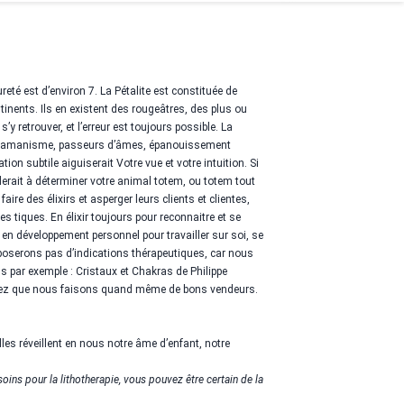
dureté est d’environ 7. La Pétalite est constituée de
tinents. Ils en existent des rougeâtres, des plus ou
y retrouver, et l’erreur est toujours possible. La
s : Chamanisme, passeurs d’âmes, épanouissement
ion subtile aiguiserait Votre vue et votre intuition. Si
iderait à déterminer votre animal totem, ou totem tout
 des élixirs et asperger leurs clients et clientes,
s tiques. En élixir toujours pour reconnaitre et se
en développement personnel pour travailler sur soi, se
roposerons pas d’indications thérapeutiques, car nous
par exemple : Cristaux et Chakras de Philippe
erez que nous faisons quand même de bons vendeurs.
lles réveillent en nous notre âme d’enfant, notre
oins pour la lithotherapie, vous pouvez être certain de la