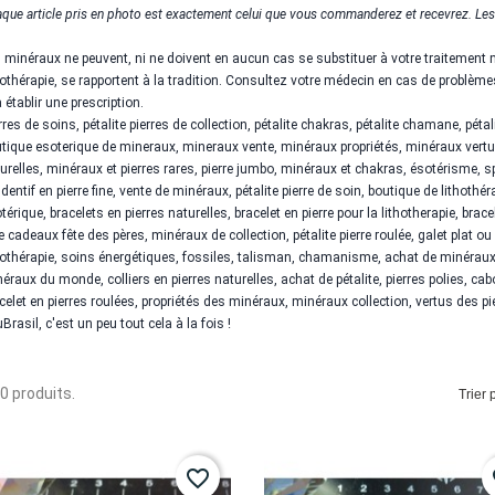
que article pris en photo est exactement celui que vous commanderez et recevrez. Les
 minéraux ne peuvent, ni ne doivent en aucun cas se substituer à votre traitement 
hothérapie, se rapportent à la tradition. Consultez votre médecin en cas de problèmes
à établir une prescription.
rres de soins,
pétalite
pierres de collection,
pétalite
chakras
, pétalite
chamane
, péta
tique esoterique de mineraux, mineraux vente, minéraux propriétés, minéraux vertus,
urelles, minéraux et pierres rares, pierre jumbo, minéraux et chakras, ésotérisme, 
dentif en pierre fine, vente de minéraux,
pétalite
pierre de soin, boutique de lithothér
térique, bracelets en pierres naturelles, bracelet en pierre pour la lithotherapie, brac
e cadeaux fête des pères, minéraux de collection,
pétalite
pierre roulée, galet plat ou
hothérapie, soins énergétiques, fossiles, talisman, chamanisme, achat de minéraux, 
éraux du monde, colliers en pierres naturelles, achat de
pétalite
, pierres polies, c
celet en pierres roulées, propriétés des minéraux, minéraux collection, vertus des pier
Brasil, c'est un peu tout cela à la fois !
 30 produits.
Trier p
favorite_border
fa