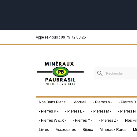
Appelez-nous :
09 79 72 83 25
search
Nos Bons Plans !
Accueil
- Pierres A -
- Pierres B 
- Pierres K -
- Pierres L -
- Pierres M -
- Pierres N 
- Pierres W & X -
- Pierres Y -
- Pierres Z -
Nos Fil
Livres
Accessoires
Bijoux
Minéraux Rares
Mi