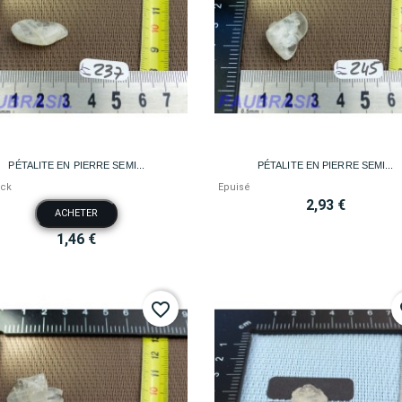


Aperçu rapide
Aperçu rapide
PÉTALITE EN PIERRE SEMI...
PÉTALITE EN PIERRE SEMI...
ock
Epuisé
2,93 €
ACHETER
1,46 €
favorite_border
fa