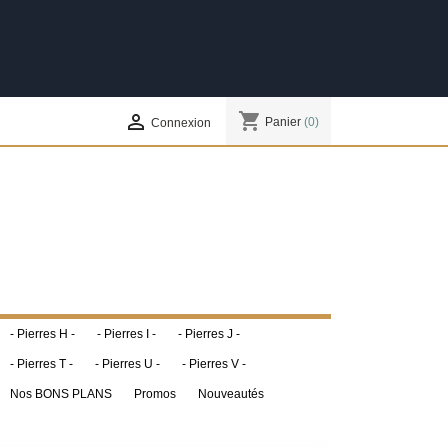
shopping_cart

Panier
(0)
Connexion
- Pierres H -
- Pierres I -
- Pierres J -
- Pierres T -
- Pierres U -
- Pierres V -
Nos BONS PLANS
Promos
Nouveautés