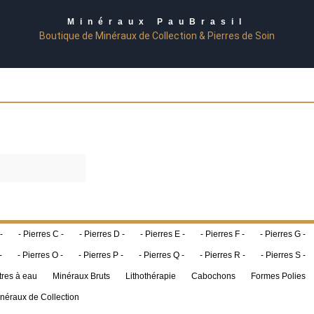
Minéraux PauBrasil
Boutique de Minéraux de Collection & Pierres de Soin
-
- Pierres C -
- Pierres D -
- Pierres E -
- Pierres F -
- Pierres G -
-
- Pierres O -
- Pierres P -
- Pierres Q -
- Pierres R -
- Pierres S -
tres à eau
Minéraux Bruts
Lithothérapie
Cabochons
Formes Polies
néraux de Collection