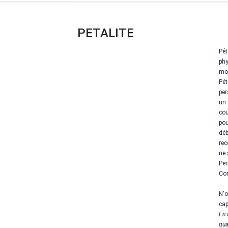
PETALITE
Pét
phy
moi
Pét
per
un 
cou
pou
déb
rec
ne 
Per
Com
N'o
cap
En 
qua