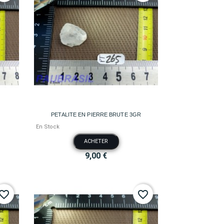

Aperçu rapide
PETALITE EN PIERRE BRUTE 3GR
En Stock
ACHETER
9,00 €
vorite_border
favorite_border