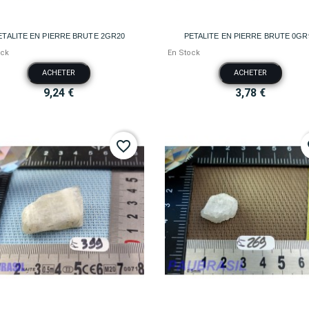


Aperçu rapide
Aperçu rapide
ETALITE EN PIERRE BRUTE 2GR20
PETALITE EN PIERRE BRUTE 0GR
ock
En Stock
ACHETER
ACHETER
9,24 €
3,78 €
favorite_border
fa