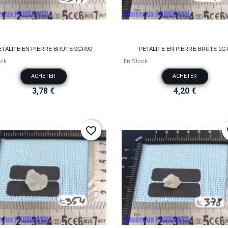


Aperçu rapide
Aperçu rapide
ETALITE EN PIERRE BRUTE 0GR90
PETALITE EN PIERRE BRUTE 1G
ock
En Stock
ACHETER
ACHETER
3,78 €
4,20 €
favorite_border
fa