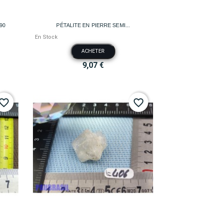

Aperçu rapide
90
PÉTALITE EN PIERRE SEMI...
En Stock
ACHETER
9,07 €
vorite_border
favorite_border