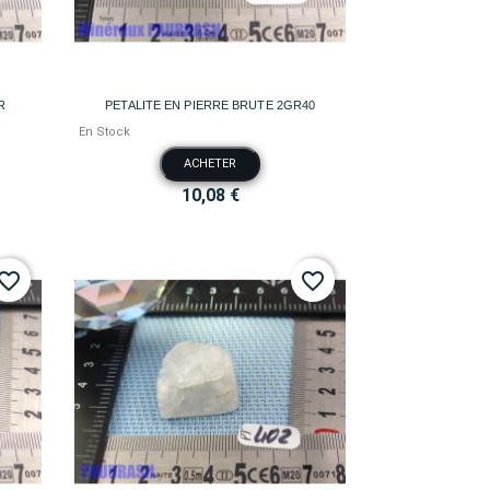

Aperçu rapide
R
PETALITE EN PIERRE BRUTE 2GR40
En Stock
ACHETER
10,08 €
vorite_border
favorite_border