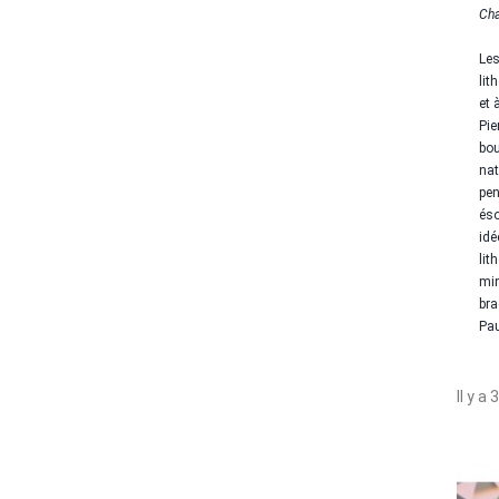
Cha
Les
lit
et 
Pie
bou
nat
pen
éso
idé
lit
min
bra
Pau
Il y a