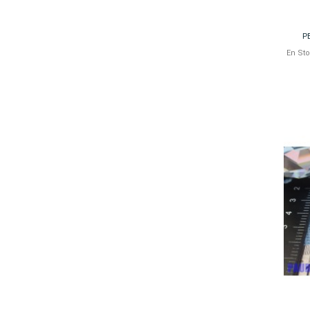
P
En St