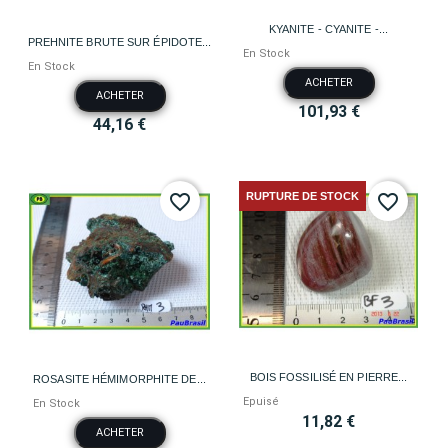
KYANITE - CYANITE -...
PREHNITE BRUTE SUR ÉPIDOTE...
En Stock
En Stock
ACHETER
ACHETER
101,93 €
44,16 €
RUPTURE DE STOCK
favorite_border
favorite_border
BOIS FOSSILISÉ EN PIERRE...
ROSASITE HÉMIMORPHITE DE...
Epuisé
En Stock
11,82 €
ACHETER