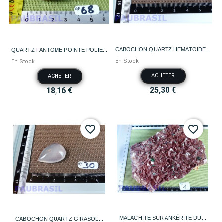
CABOCHON QUARTZ HEMATOIDE...
QUARTZ FANTOME POINTE POLIE...
En Stock
En Stock
ACHETER
ACHETER
25,30 €
18,16 €
favorite_border
favorite_border
MALACHITE SUR ANKÉRITE DU...
CABOCHON QUARTZ GIRASOL...