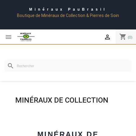
Minéraux PauBrasil
Boutique de Minéraux de Collection & Pierres de Soin
shopping_cart


(0)
search
MINÉRAUX DE COLLECTION
MINÉRAUX DE