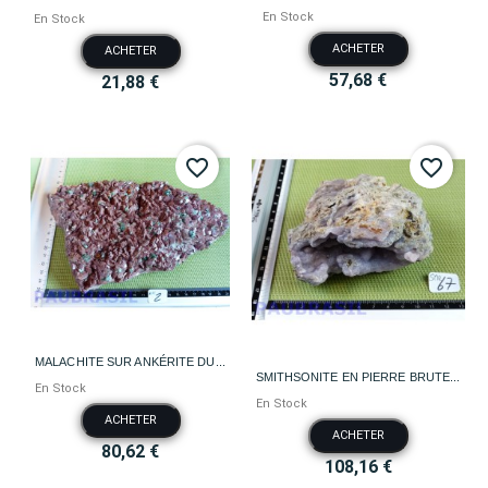
En Stock
En Stock
ACHETER
ACHETER
57,68 €
21,88 €
favorite_border
favorite_border
MALACHITE SUR ANKÉRITE DU...
SMITHSONITE EN PIERRE BRUTE...
En Stock
En Stock
ACHETER
ACHETER
80,62 €
108,16 €