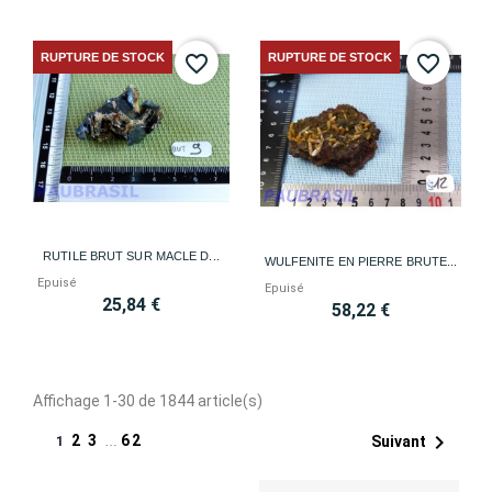
RUPTURE DE STOCK
RUPTURE DE STOCK
favorite_border
favorite_border
RUTILE BRUT SUR MACLE D...
WULFENITE EN PIERRE BRUTE...
Epuisé
Epuisé
25,84 €
58,22 €
Affichage 1-30 de 1844 article(s)

2
3
62
Suivant
1
…