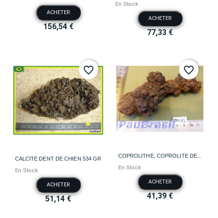
En Stock
ACHETER
ACHETER
156,54 €
77,33 €
favorite_border
favorite_border
COPROLITHE, COPROLITE DE...
CALCITE DENT DE CHIEN 534 GR
En Stock
En Stock
ACHETER
ACHETER
41,39 €
51,14 €