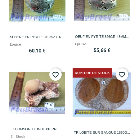
OEUF EN PYRITE 326GR 48MM...
SPHÈRE EN PYRITE DE 352 GR...
Epuisé
Epuisé
55,66 €
60,10 €
RUPTURE DE STOCK
favorite_border
favorite_border
THOMSONITE INDE PIERRE...
TRILOBITE SUR GANGUE 1850G...
En Stock