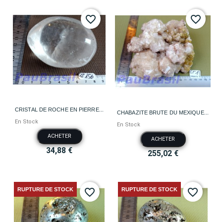
favorite_border
favorite_border
CRISTAL DE ROCHE EN PIERRE...
CHABAZITE BRUTE DU MEXIQUE...
En Stock
En Stock
ACHETER
ACHETER
34,88 €
255,02 €
RUPTURE DE STOCK
RUPTURE DE STOCK
favorite_border
favorite_border