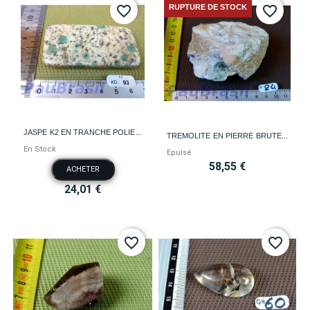
RUPTURE DE STOCK
favorite_border
favorite_border
JASPE K2 EN TRANCHE POLIE...
TREMOLITE EN PIERRE BRUTE...
En Stock
Epuisé
58,55 €
ACHETER
24,01 €
favorite_border
favorite_border