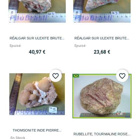
RÉALGAR SUR ULEXITE BRUTE...
RÉALGAR SUR ULEXITE BRUTE...
Epuisé
Epuisé
40,97 €
23,68 €
favorite_border
favorite_border
THOMSONITE INDE PIERRE...
RUBELLITE, TOURMALINE ROSE...
En Stock