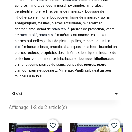
sphères minérales
, oeuf minéral, pyramides minérales,
pendentif en pierre fine, vente de minéraux, boutique de
lithothérapie en ligne, boutique en ligne de minéraux, soins
énergétiques, fossiles, pierres et talisman, mineraux et
chamanisme, achat de
mica etoilé
, pierres de protection, vente
de
mica etoilé
,
mica etoilé
minéraux du monde, colliers en
pierres naturelles, achat de pierres polies, cabochons,
mica
etoilé
minéraux bruts, bracelets baroques pas chers, bracelet en
pierres roulées, propriétés des minéraux, boutique minéraux de
collection, vente mineraux lithotherapie, boutique lithotherapie
en ligne, vente pierres de soins, vertus des pierres, pierre
d'amour, pierre et poésie ... Minéraux PauBrasil, c'est un peu
tout cela à la fois !

Choisir
Affichage 1-2 de 2 article(s)
favorite_border
favorite_border