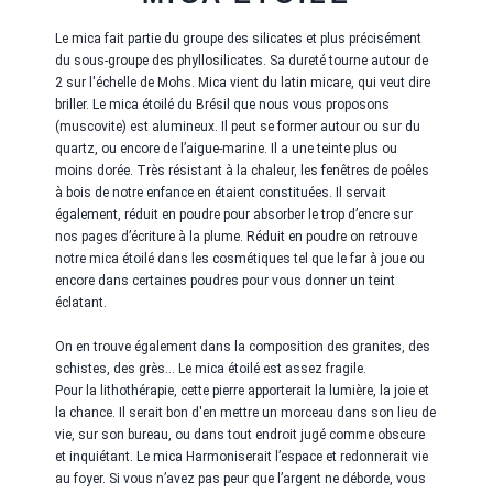
Le mica fait partie du groupe des silicates et plus précisément
du sous-groupe des phyllosilicates. Sa dureté tourne autour de
2 sur l'échelle de Mohs. Mica vient du latin micare, qui veut dire
briller. Le mica étoilé du Brésil que nous vous proposons
(muscovite) est alumineux. Il peut se former autour ou sur du
quartz, ou encore de l’aigue-marine. Il a une teinte plus ou
moins dorée. Très résistant à la chaleur, les fenêtres de poêles
à bois de notre enfance en étaient constituées. Il servait
également, réduit en poudre pour absorber le trop d’encre sur
nos pages d’écriture à la plume. Réduit en poudre on retrouve
notre mica étoilé dans les cosmétiques tel que le far à joue ou
encore dans certaines poudres pour vous donner un teint
éclatant.
On en trouve également dans la composition des granites, des
schistes, des grès… Le mica étoilé est assez fragile.
Pour la lithothérapie, cette pierre apporterait la lumière, la joie et
la chance. Il serait bon d'en mettre un morceau dans son lieu de
vie, sur son bureau, ou dans tout endroit jugé comme obscure
et inquiétant. Le mica Harmoniserait l’espace et redonnerait vie
au foyer. Si vous n’avez pas peur que l’argent ne déborde, vous