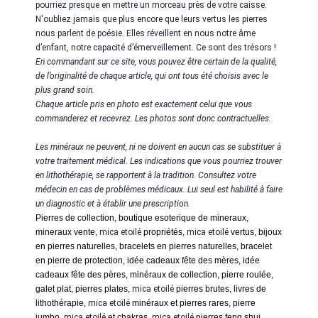
pourriez presque en mettre un morceau près de votre caisse.
N'oubliez jamais que plus encore que leurs vertus les pierres
nous parlent de poésie. Elles réveillent en nous notre âme
d’enfant, notre capacité d’émerveillement. Ce sont des trésors !
En commandant sur ce site, vous pouvez être certain de la qualité,
de l’originalité de chaque article, qui ont tous été choisis avec le
plus grand soin.
Chaque article pris en photo est exactement celui que vous
commanderez et recevrez. Les photos sont donc contractuelles.
Les minéraux ne peuvent, ni ne doivent en aucun cas se substituer à
votre traitement médical. Les indications que vous pourriez trouver
en lithothérapie, se rapportent à la tradition. Consultez votre
médecin en cas de problèmes médicaux. Lui seul est habilité à faire
un diagnostic et à établir une prescription.
Pierres de collection, boutique esoterique de mineraux,
mineraux vente,
mica etoilé
propriétés,
mica etoilé
vertus, bijoux
en pierres naturelles, bracelets en pierres naturelles, bracelet
en pierre de protection, idée cadeaux fête des mères, idée
cadeaux fête des pères, minéraux de collection, pierre roulée,
galet plat, pierres plates,
mica etoilé
pierres brutes, livres de
lithothérapie,
mica etoilé
minéraux et pierres rares, pierre
jumbo,
mica etoilé
et chakras,
mica etoilé
pierres feng shui,