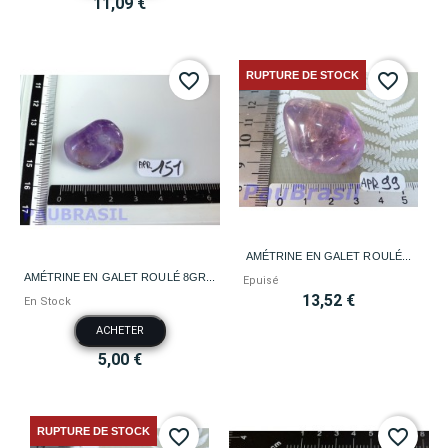
11,09 €
RUPTURE DE STOCK
favorite_border
favorite_border
AMÉTRINE EN GALET ROULÉ...
AMÉTRINE EN GALET ROULÉ 8GR...
Epuisé
13,52 €
En Stock
ACHETER
5,00 €
RUPTURE DE STOCK
favorite_border
favorite_border