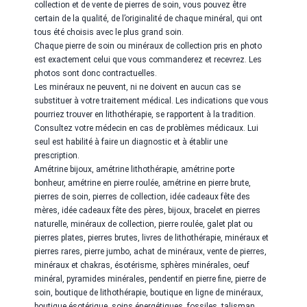
collection et de vente de pierres de soin, vous pouvez être
certain de la qualité, de l’originalité de chaque minéral, qui ont
tous été choisis avec le plus grand soin.
Chaque pierre de soin ou minéraux de collection pris en photo
est exactement celui que vous commanderez et recevrez. Les
photos sont donc contractuelles.
Les minéraux ne peuvent, ni ne doivent en aucun cas se
substituer à votre traitement médical. Les indications que vous
pourriez trouver en lithothérapie, se rapportent à la tradition.
Consultez votre médecin en cas de problèmes médicaux. Lui
seul est habilité à faire un diagnostic et à établir une
prescription.
Amétrine
bijoux,
amétrine
lithothérapie,
amétrine
porte
bonheur,
amétrine
en pierre roulée,
amétrine
en pierre brute,
pierres de soin, pierres de collection, idée cadeaux fête des
mères, idée cadeaux fête des pères, bijoux, bracelet en pierres
naturelle, minéraux de collection, pierre roulée, galet plat ou
pierres plates, pierres brutes, livres de lithothérapie, minéraux et
pierres rares, pierre jumbo, achat de minéraux, vente de pierres,
minéraux et chakras, ésotérisme, sphères minérales, oeuf
minéral, pyramides minérales, pendentif en pierre fine, pierre de
soin, boutique de lithothérapie, boutique en ligne de minéraux,
boutique ésotérique, soins énergétiques, fossiles, talisman,