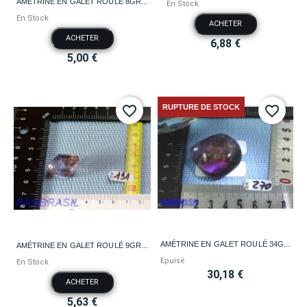
AMÉTRINE EN GALET ROULÉ 8GR...
En Stock
En Stock
ACHETER
ACHETER
6,88 €
5,00 €
RUPTURE DE STOCK
favorite_border
favorite_border
AMÉTRINE EN GALET ROULÉ 34G...
AMÉTRINE EN GALET ROULÉ 9GR...
Epuisé
En Stock
30,18 €
ACHETER
5,63 €