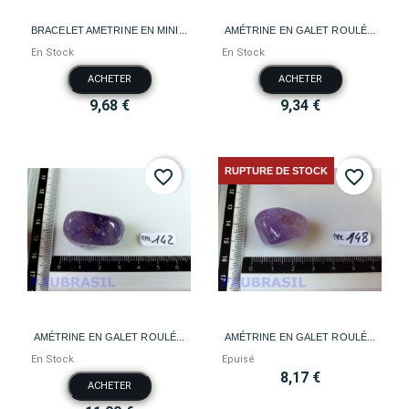
BRACELET AMETRINE EN MINI...
AMÉTRINE EN GALET ROULÉ...
En Stock
En Stock
ACHETER
ACHETER
9,68 €
9,34 €
RUPTURE DE STOCK
favorite_border
favorite_border
AMÉTRINE EN GALET ROULÉ...
AMÉTRINE EN GALET ROULÉ...
En Stock
Epuisé
8,17 €
ACHETER