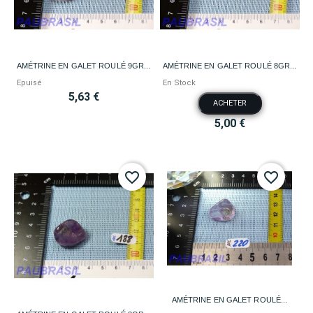
AMÉTRINE EN GALET ROULÉ 9GR...
AMÉTRINE EN GALET ROULÉ 8GR...
Epuisé
En Stock
5,63 €
ACHETER
5,00 €
favorite_border
favorite_border
AMÉTRINE EN GALET ROULÉ...