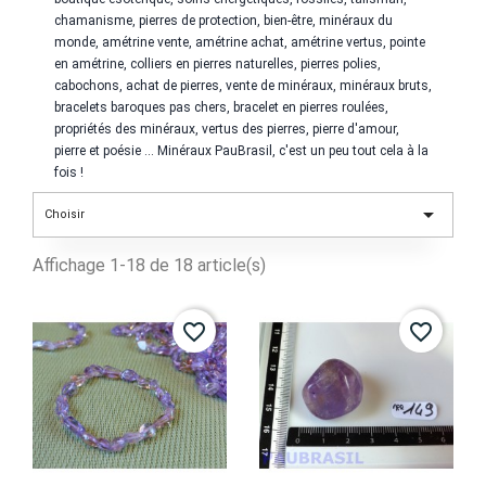
chamanisme, pierres de protection, bien-être, minéraux du
monde,
amétrine
vente,
amétrine
achat,
amétrine
vertus, pointe
en
amétrine
, colliers en pierres naturelles, pierres polies,
cabochons, achat de pierres, vente de minéraux, minéraux bruts,
bracelets baroques pas chers, bracelet en pierres roulées,
propriétés des minéraux, vertus des pierres, pierre d'amour,
pierre et poésie ... Minéraux PauBrasil, c'est un peu tout cela à la
fois !

Choisir
Affichage 1-18 de 18 article(s)
favorite_border
favorite_border