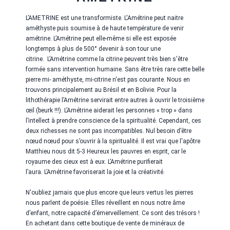
L’AMETRINE est une transformiste. L'Amétrine peut naitre
améthyste puis soumise à de haute température de venir
amétrine. L’Amétrine peut elle-même si elle est exposée
longtemps à plus de 500° devenir à son tour une
citrine.
L’Amétrine
comme la citrine peuvent très bien s'être
formée sans intervention humaine. Sans être très rare cette belle
pierre mi- améthyste, mi-citrine n'est pas courante. Nous en
trouvons principalement au Brésil et en Bolivie. Pour la
lithothérapie l
’Amétrine
servirait entre autres à ouvrir le troisième
œil (beurk !!!).
L’Amétrine
aiderait les personnes « trop » dans
l’intellect à prendre conscience de la spiritualité. Cependant, ces
deux richesses ne sont pas incompatibles. Nul besoin d’être
nœud nœud pour s’ouvrir à la spiritualité. Il est vrai que l'apôtre
Matthieu nous dit 5-3 Heureux les pauvres en esprit, car le
royaume des cieux est à eux.
L’Amétrine
purifierait
l’aura.
L’Amétrine
favoriserait la joie et la créativité.
N'oubliez jamais que plus encore que leurs vertus les pierres
nous parlent de poésie. Elles réveillent en nous notre âme
d’enfant, notre capacité d’émerveillement. Ce sont des trésors !
En achetant dans cette boutique de vente de minéraux de