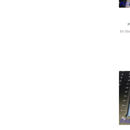
P
En St