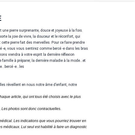
E
t une pierre surprenante, douce et joyeuse à la fois.
te la joie de vivre, la douceur et le réconfort, qui
te pierre fait des merveilles. Pour ce faire prendre
té -e, vous vous sentirez comme bercé -e dans les bras
ns viendra à votre esprit la dernière réflexion
 famille à préparer, la dernière maladie à la mode...et
...bercé -e…les
lles réveillent en nous notre âme d’enfant, notre
haque article, qui ont tous été choisis avec le plus
 Les photos sont donc contractuelles.
médical. Les indications que vous pourriez trouver en
s médicaux. Lui seul est habilité à faire un diagnostic