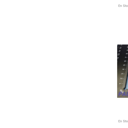
En St
En St