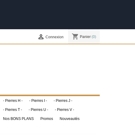
shopping_cart

Panier
(0)
Connexion
- Pierres H -
- Pierres I -
- Pierres J -
- Pierres T -
- Pierres U -
- Pierres V -
Nos BONS PLANS
Promos
Nouveautés