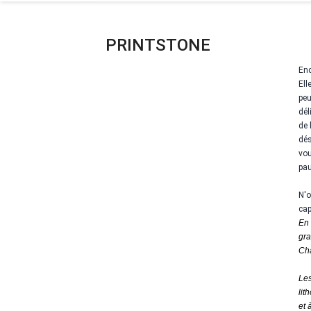
PRINTSTONE
Enc
Ell
peu
dél
de 
dés
vou
pa
N'o
cap
En 
gra
Cha
Les
lit
et 