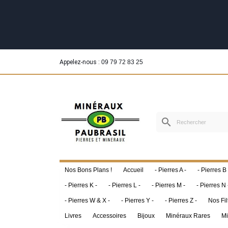
Appelez-nous :
09 79 72 83 25
search
Nos Bons Plans !
Accueil
- Pierres A -
- Pierres B 
- Pierres K -
- Pierres L -
- Pierres M -
- Pierres N 
- Pierres W & X -
- Pierres Y -
- Pierres Z -
Nos Fil
Livres
Accessoires
Bijoux
Minéraux Rares
Mi