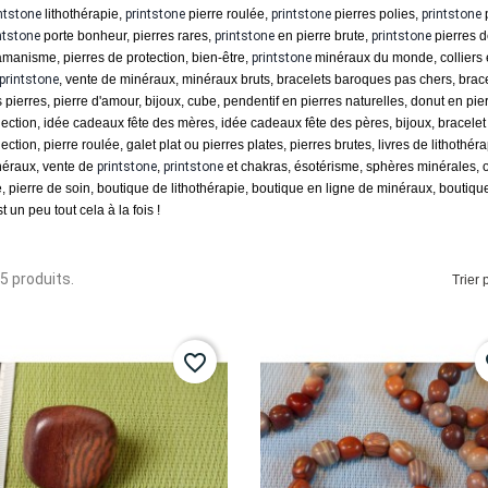
ntstone
lithothérapie,
printstone
pierre roulée,
printstone
pierres polies,
printstone
p
ntstone
porte bonheur, pierres rares,
printstone
en pierre brute,
printstone
pierres d
manisme, pierres de protection, bien-être,
printstone
minéraux du monde, colliers e
printstone
, vente de minéraux, minéraux bruts, bracelets baroques pas chers, brace
 pierres, pierre d'amour, bijoux, cube, pendentif en pierres naturelles, donut en pier
lection, idée cadeaux fête des mères, idée cadeaux fête des pères, bijoux, bracelet 
lection, pierre roulée, galet plat ou pierres plates, pierres brutes, livres de lithothé
éraux, vente de
printstone
,
printstone
et chakras, ésotérisme, sphères minérales, o
e, pierre de soin, boutique de lithothérapie, boutique en ligne de minéraux, boutique
st un peu tout cela à la fois !
 15 produits.
Trier p
favorite_border
fa