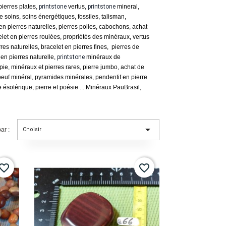
ierres plates,
printstone
vertus,
printstone
mineral,
e soins, soins énergétiques, fossiles, talisman,
n pierres naturelles, pierres polies, cabochons, achat
let en pierres roulées, propriétés des minéraux, vertus
res naturelles, bracelet en pierres fines, pierres de
en pierres naturelle,
printstone
minéraux de
rapie, minéraux et pierres rares, pierre jumbo, achat de
euf minéral, pyramides minérales, pendentif en pierre
 ésotérique, pierre et poésie ... Minéraux PauBrasil,

ar :
Choisir
vorite_border
favorite_border