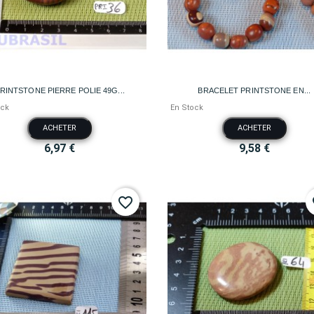


Aperçu rapide
Aperçu rapide
RINTSTONE PIERRE POLIE 49G...
BRACELET PRINTSTONE EN...
ock
En Stock
ACHETER
ACHETER
6,97 €
9,58 €
favorite_border
fa