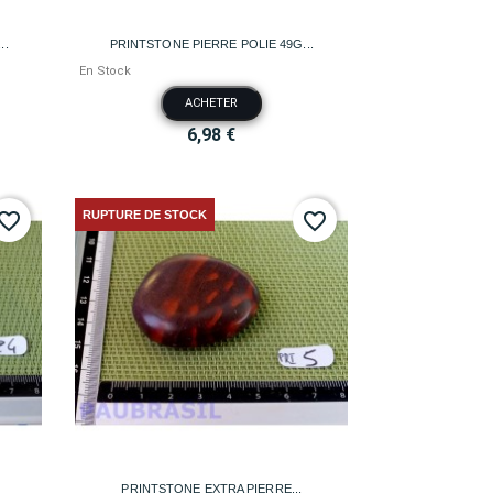

Aperçu rapide
..
PRINTSTONE PIERRE POLIE 49G...
En Stock
ACHETER
6,98 €
RUPTURE DE STOCK
vorite_border
favorite_border

Aperçu rapide
PRINTSTONE EXTRA PIERRE...