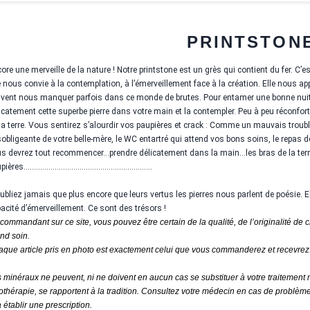
PRINTSTON
ore une merveille de la nature ! Notre printstone est un grès qui contient du fer. C’es
e nous convie à la contemplation, à l’émerveillement face à la création. Elle nous appor
vent nous manquer parfois dans ce monde de brutes. Pour entamer une bonne nuit cet
icatement cette superbe pierre dans votre main et la contempler. Peu à peu réconfor
la terre. Vous sentirez s’alourdir vos paupières et crack : Comme un mauvais troublio
obligeante de votre belle-mère, le WC entartré qui attend vos bons soins, le repas de
s devrez tout recommencer...prendre délicatement dans la main...les bras de la terre
upières……………………………………………………..
ubliez jamais que plus encore que leurs vertus les pierres nous parlent de poésie. E
acité d’émerveillement. Ce sont des trésors !
commandant sur ce site, vous pouvez être certain de la qualité, de l’originalité de c
nd soin.
que article pris en photo est exactement celui que vous commanderez et recevrez.
 minéraux ne peuvent, ni ne doivent en aucun cas se substituer à votre traitement 
hothérapie, se rapportent à la tradition. Consultez votre médecin en cas de problème
à établir une prescription.