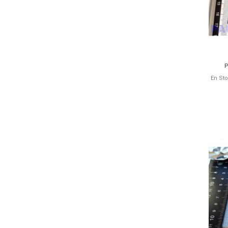
P
En St