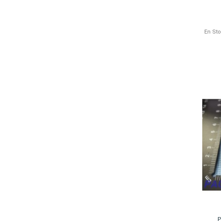
En St
P