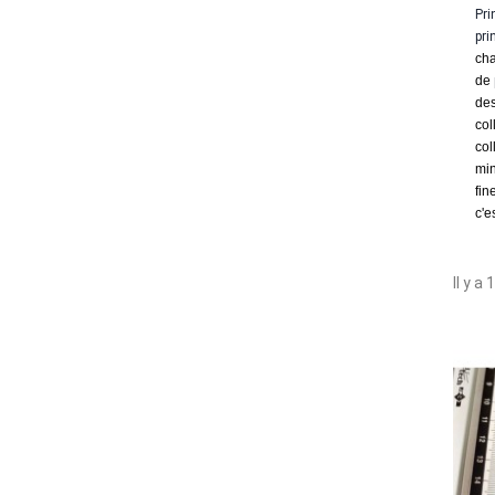
Pri
pri
cha
de
des
col
col
min
fin
c'e
Il y a