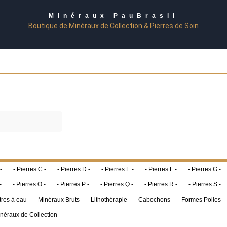
Minéraux PauBrasil
Boutique de Minéraux de Collection & Pierres de Soin
-
- Pierres C -
- Pierres D -
- Pierres E -
- Pierres F -
- Pierres G -
-
- Pierres O -
- Pierres P -
- Pierres Q -
- Pierres R -
- Pierres S -
tres à eau
Minéraux Bruts
Lithothérapie
Cabochons
Formes Polies
néraux de Collection