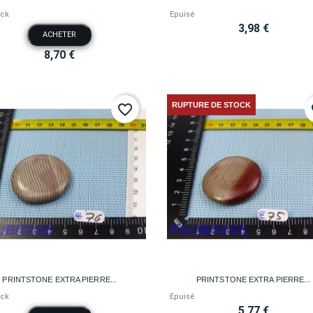
ock
Epuisé
3,98 €
ACHETER
8,70 €
RUPTURE DE STOCK
favorite_border
fa


Aperçu rapide
Aperçu rapide
PRINTSTONE EXTRA PIERRE...
PRINTSTONE EXTRA PIERRE...
ock
Epuisé
5,77 €