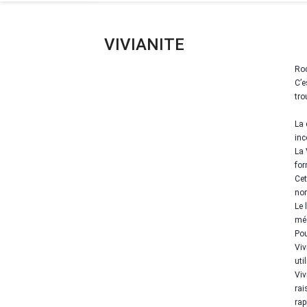
VIVIANITE
Roc
C’e
tro
La 
inc
La 
for
Cet
nom
Le 
méd
Pou
Viv
uti
Viv
rai
rap