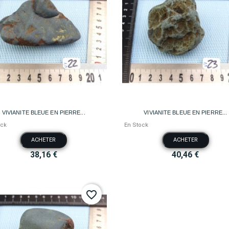


Aperçu rapide
Aperçu rapide
VIVIANITE BLEUE EN PIERRE...
VIVIANITE BLEUE EN PIERRE...
ock
En Stock
ACHETER
ACHETER
38,16 €
40,46 €
favorite_border