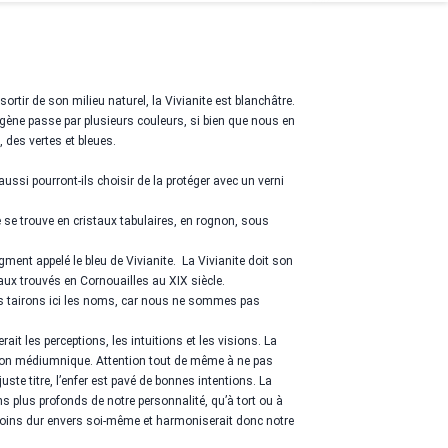
sortir de son milieu naturel, la Vivianite est blanchâtre.
oxygène passe par plusieurs couleurs, si bien que nous en
 des vertes et bleues.
 aussi pourront-ils choisir de la protéger avec un verni
e se trouve en cristaux tabulaires, en rognon, sous
gment appelé le bleu de Vivianite. La Vivianite doit son
taux trouvés en Cornouailles au XIX siècle.
us tairons ici les noms, car nous ne sommes pas
erait les perceptions, les intuitions et les visions. La
r don médiumnique. Attention tout de même à ne pas
juste titre, l’enfer est pavé de bonnes intentions. La
ns plus profonds de notre personnalité, qu’à tort ou à
e moins dur envers soi-même et harmoniserait donc notre