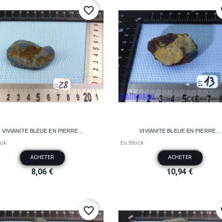
favorite_border
fa


Aperçu rapide
Aperçu rapide
VIVIANITE BLEUE EN PIERRE...
VIVIANITE BLEUE EN PIERRE...
ock
En Stock
ACHETER
ACHETER
8,06 €
10,94 €
favorite_border
fa