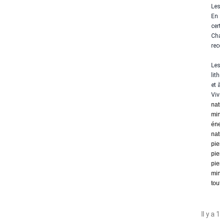
Les
En 
cer
Cha
rec
Les
lit
et 
Viv
nat
min
éne
nat
pie
pie
pie
min
tout
Il y a