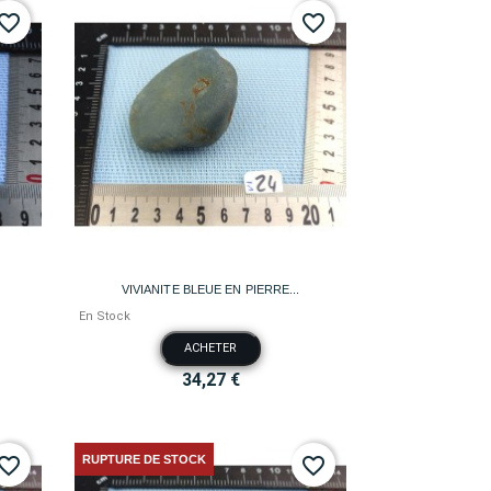
vorite_border
favorite_border

Aperçu rapide
VIVIANITE BLEUE EN PIERRE...
En Stock
ACHETER
34,27 €
RUPTURE DE STOCK
vorite_border
favorite_border