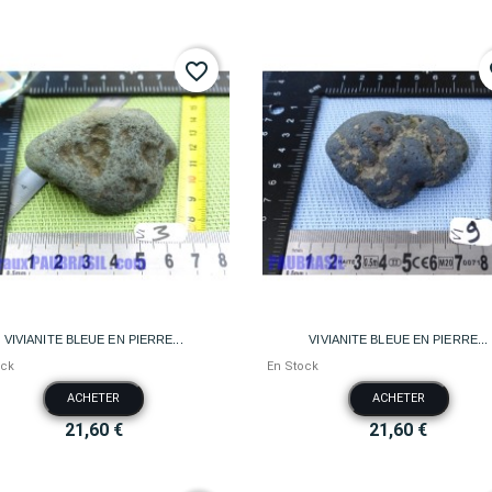
favorite_border
fa


Aperçu rapide
Aperçu rapide
VIVIANITE BLEUE EN PIERRE...
VIVIANITE BLEUE EN PIERRE...
ock
En Stock
ACHETER
ACHETER
21,60 €
21,60 €