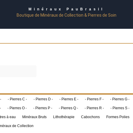
Minéraux PauBrasil
Boutique de Minéraux de Collection & Pierres de Soin
-
- Pierres C -
- Pierres D -
- Pierres E -
- Pierres F -
- Pierres G -
-
- Pierres O -
- Pierres P -
- Pierres Q -
- Pierres R -
- Pierres S -
tres à eau
Minéraux Bruts
Lithothérapie
Cabochons
Formes Polies
néraux de Collection