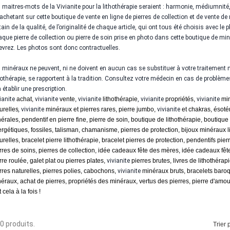
 maitres-mots de la Vivianite pour la lithothérapie seraient : harmonie, médiumnité
achetant sur cette boutique de vente en ligne de pierres de collection et de vente de
tain de la qualité, de l’originalité de chaque article, qui ont tous été choisis avec le 
que pierre de collection ou pierre de soin prise en photo dans cette boutique de 
evrez. Les photos sont donc contractuelles.
 minéraux ne peuvent, ni ne doivent en aucun cas se substituer à votre traitement 
hothérapie, se rapportent à la tradition. Consultez votre médecin en cas de problèmes
à établir une prescription.
ianite
achat,
vivianite
vente,
vivianite
lithothérapie
,
vivianite
propriétés,
vivianite
min
urelles
,
vivianite
minéraux et pierres rares, pierre jumbo,
vivianite
et chakras, ésoté
érales, pendentif en pierre fine, pierre de soin, boutique de lithothérapie, boutiqu
rgétiques, fossiles, talisman, chamanisme, pierres de protection, bijoux minéraux lit
urelles, bracelet pierre lithothérapie, bracelet pierres de protection, pendentifs pier
rres de soins, pierres de collection, idée cadeaux fête des mères, idée cadeaux fêt
rre roulée, galet plat ou pierres plates,
vivianite
pierres brutes, livres de lithothérapi
rres naturelles, pierres polies, cabochons,
vivianite
minéraux bruts, bracelets baroq
éraux, achat de pierres, propriétés des minéraux, vertus des pierres, pierre d'amour
 cela à la fois !
 10 produits.
Trier p