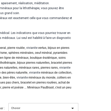
, apaisement, réalisation, méditation.
 minéraux pour la lithothérapie, vous pouvez être
plus grand soin.
minéraux est exactement celle que vous commanderez et
médical. Les indications que vous pourriez trouver en
 médicaux. Lui seul est habilité à faire un diagnostic
eral, pierre roulée,
vivianite
vertus, bijoux en pieres
risme, sphères minérales, oeuf minéral, pyramides
e en ligne de minéraux, boutique ésotérique, soins
hothérapie, bijoux pierres naturelles, bracelet pierres
res naturelles, minéraux rares, pierres rares,
vivianite
e des pères naturelle,
vivianite
minéraux de collection,
e, bien-être,
vivianite
minéraux du monde, colliers en
ues pas chers, bracelet en pierres roulées, achat de
, pierre et poésie ... Minéraux PauBrasil, c'est un peu

ar :
Choisir