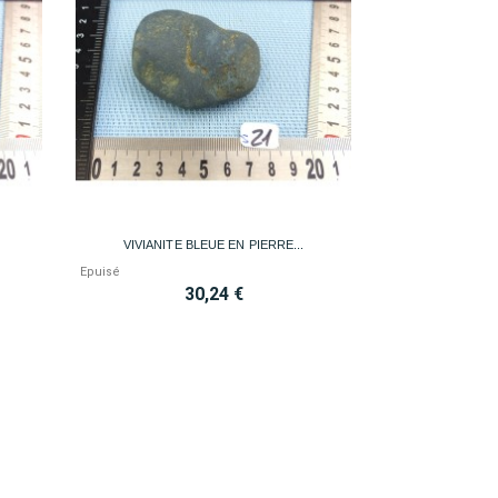

Aperçu rapide
VIVIANITE BLEUE EN PIERRE...
Epuisé
30,24 €