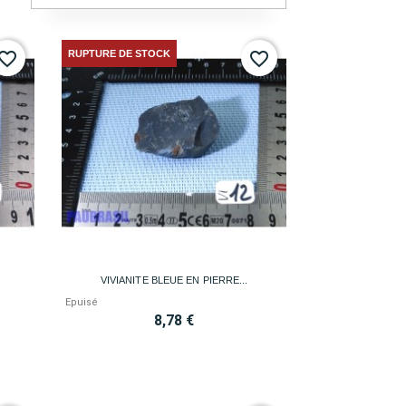
RUPTURE DE STOCK
vorite_border
favorite_border

Aperçu rapide
VIVIANITE BLEUE EN PIERRE...
Epuisé
8,78 €