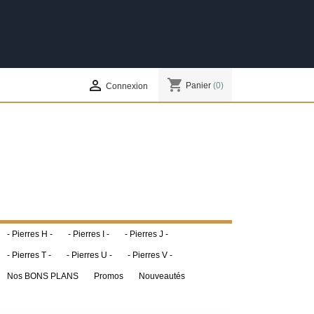
shopping_cart

Panier
(0)
Connexion
- Pierres H -
- Pierres I -
- Pierres J -
- Pierres T -
- Pierres U -
- Pierres V -
Nos BONS PLANS
Promos
Nouveautés