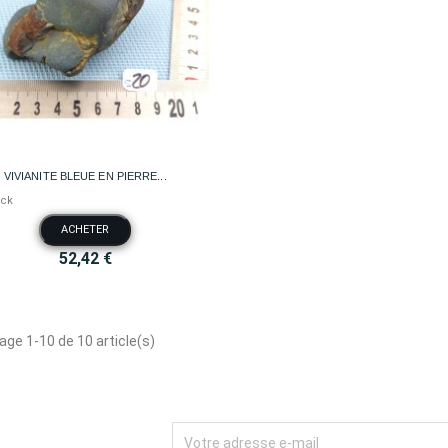

Aperçu rapide
VIVIANITE BLEUE EN PIERRE...
ock
ACHETER
52,42 €
age 1-10 de 10 article(s)