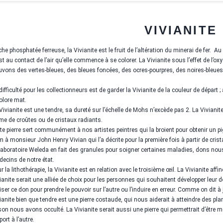
VIVIANITE
he phosphatée ferreuse, la Vivianite est le fruit de l’altération du minerai de fer. Au 
st au contact de l’air qu’elle commence à se colorer. La Vivianite sous l’effet de l’
uvons des vertes-bleues, des bleues foncées, des ocres-pourpres, des noires-bleues,
difficulté pour les collectionneurs est de garder la Vivianite de la couleur de départ ;
olore mat.
Vivianite est une tendre, sa dureté sur l’échelle de Mohs n’excède pas 2. La Vivianit
me de croûtes ou de cristaux radiants.
te pierre sert communément à nos artistes peintres qui la broient pour obtenir un pi
 à monsieur John Henry Vivian qui l’a décrite pour la première fois à partir de cris
laboratoire Weleda en fait des granules pour soigner certaines maladies, dons no
ecins de notre état.
r la lithothérapie, la Vivianite est en relation avec le troisième œil. La Vivianite affin
ianite serait une alliée de choix pour les personnes qui souhaitent développer leu
liser ce don pour prendre le pouvoir sur l’autre ou l’induire en erreur. Comme on dit à 
ianite bien que tendre est une pierre costaude, qui nous aiderait à atteindre des pla
son nous avons occulté. La Vivianite serait aussi une pierre qui permettrait d’êtr
port à l’autre.