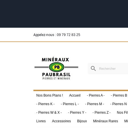
Appelez-nous :
09 79 72 83 25
search
Nos Bons Plans !
Accueil
- Pierres A -
- Pierres B 
- Pierres K -
- Pierres L -
- Pierres M -
- Pierres N 
- Pierres W & X -
- Pierres Y -
- Pierres Z -
Nos Fil
Livres
Accessoires
Bijoux
Minéraux Rares
Mi