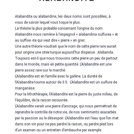
Alabandite ou alabandine, les deux noms sont possibles, à
vous de savoir lequel vous toque le plus.
La théorie la plus probable concernant l’origine du nom
Alabandite nous ramène à l’espagnol « alabandina sulfurea » et
au suffixe -ite qui veut dire « pierre » en grec.
Une autre théorie voudrait que le nom de cette pierre rare aurait
pour origine une citée turque aujourd’hui disparue : Alabanda.
Toujours est-il que nous trouvons cette pierre un peu de partout
dans le monde, mais en petite quantité. L’Alabandite est une
pierre assez rare sur le marché.
L’Alabandite est en famille avec la galène. La dureté de
l’Alabandite tourne autour de 3.5.
L’Alabandite est un sulfure de
manganèse.
Pour la lithothérapie, l’Alabandite est la pierre du juste milieu, de
l’équilibre, de la raison recouvrée.
L’Alabandite serait une pierre d’ancrage, qui nous permettrait de
reprendre le contrôle de notre vie, de nos sentiments exacerbés
par la passion ou le désespoir. L’Alabandite est l’eau que l’on met
dans son vin pour ne pas perdre la raison, ou perdre pied lors
d’un examen ou un entretien d’embauche par exemple.