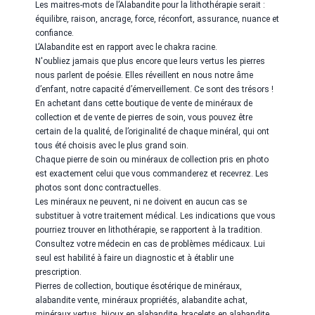
Les maitres-mots de l’Alabandite pour la lithothérapie serait :
équilibre, raison, ancrage, force, réconfort, assurance, nuance et
confiance.
L’Alabandite est en rapport avec le chakra racine.
N'oubliez jamais que plus encore que leurs vertus les pierres
nous parlent de poésie. Elles réveillent en nous notre âme
d’enfant, notre capacité d’émerveillement. Ce sont des trésors !
En achetant dans cette boutique de vente de minéraux de
collection et de vente de pierres de soin, vous pouvez être
certain de la qualité, de l’originalité de chaque minéral, qui ont
tous été choisis avec le plus grand soin.
Chaque pierre de soin ou minéraux de collection pris en photo
est exactement celui que vous commanderez et recevrez. Les
photos sont donc contractuelles.
Les minéraux ne peuvent, ni ne doivent en aucun cas se
substituer à votre traitement médical. Les indications que vous
pourriez trouver en lithothérapie, se rapportent à la tradition.
Consultez votre médecin en cas de problèmes médicaux. Lui
seul est habilité à faire un diagnostic et à établir une
prescription.
Pierres de collection, boutique ésotérique de minéraux,
alabandite
vente, minéraux propriétés,
alabandite
achat,
minéraux vertus, bijoux en
alabandite
, bracelets en
alabandite