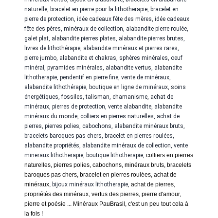
naturelle, bracelet en pierre pour la lithotherapie, bracelet en
pierre de protection, idée cadeaux fête des mères, idée cadeaux
fête des pères, minéraux de collection,
alabandite
pierre roulée,
galet plat,
alabandite
pierres plates,
alabandite
pierres brutes,
livres de lithothérapie,
alabandite
minéraux et pierres rares,
pierre jumbo,
alabandite
et chakras,
sphères minérales, oeuf
minéral, pyramides minérales,
alabandite
vertus,
alabandite
lithotherapie, pendentif en pierre fine, vente de minéraux,
alabandite
lithothérapie, boutique en ligne de minéraux, soins
énergétiques, fossiles, talisman, chamanisme, achat de
minéraux, pierres de protection, vente
alabandite
,
alabandite
minéraux du monde, colliers en pierres naturelles, achat de
pierres, pierres polies, cabochons,
alabandite
minéraux bruts,
bracelets baroques pas chers, bracelet en pierres roulées,
alabandite
propriétés,
alabandite
minéraux de collection, vente
mineraux lithotherapie, boutique lithotherapie,
colliers en pierres
naturelles, pierres polies, cabochons, minéraux bruts, bracelets
baroques pas chers, bracelet en pierres roulées, achat de
minéraux,
bijoux minéraux lithotherapie,
achat de pierres,
propriétés des minéraux, vertus des pierres, pierre d'amour,
pierre et poésie ... Minéraux PauBrasil, c'est un peu tout cela à
la fois !