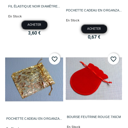
FIL ÉLASTIQUE NOIR DIAMÈTRE...
POCHETTE CADEAU EN ORGANZA...
En Stock
En Stock
ACHETER
ACHETER
3,60 €
0,67 €
favorite_border
favorite_border
BOURSE FEUTRINE ROUGE 7X6CM
POCHETTE CADEAU EN ORGANZA...
En Stock