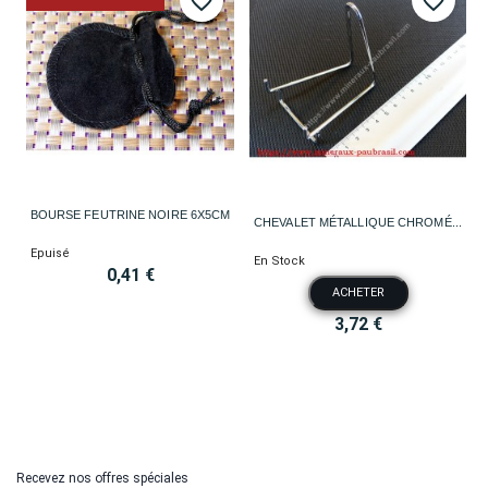
favorite_border
favorite_border
BOURSE FEUTRINE NOIRE 6X5CM
CHEVALET MÉTALLIQUE CHROMÉ...
Epuisé
En Stock
0,41 €
ACHETER
3,72 €
Recevez nos offres spéciales