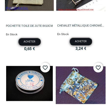
CHEVALET MÉTALLIQUE CHROMÉ...
POCHETTE TOILE DE JUTE 8X10CM
En Stock
En Stock
ACHETER
ACHETER
3,24 €
0,65 €
favorite_border
favorite_border