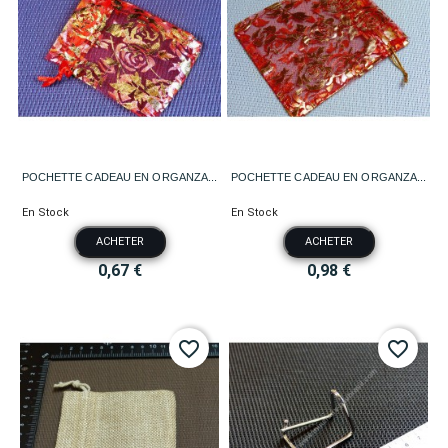
POCHETTE CADEAU EN ORGANZA...
POCHETTE CADEAU EN ORGANZA...
En Stock
En Stock
ACHETER
ACHETER
0,67 €
0,98 €
favorite_border
favorite_border