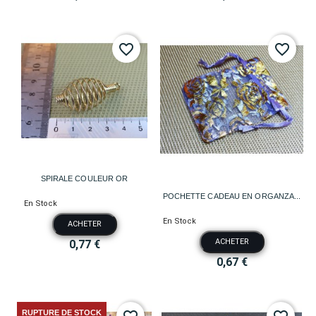
favorite_border
favorite_border
SPIRALE COULEUR OR
POCHETTE CADEAU EN ORGANZA...
En Stock
En Stock
ACHETER
ACHETER
0,77 €
0,67 €
RUPTURE DE STOCK