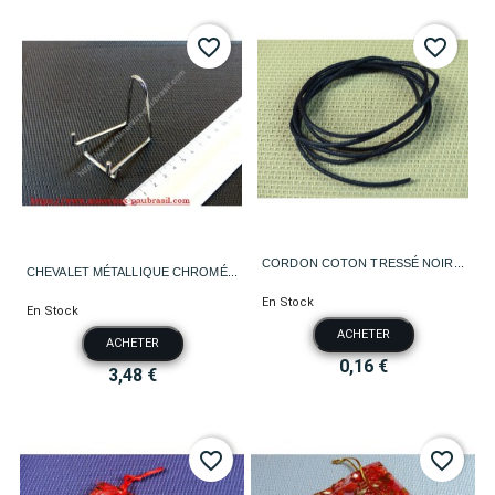
favorite_border
favorite_border
CORDON COTON TRESSÉ NOIR...
CHEVALET MÉTALLIQUE CHROMÉ...
En Stock
En Stock
ACHETER
ACHETER
0,16 €
3,48 €
favorite_border
favorite_border