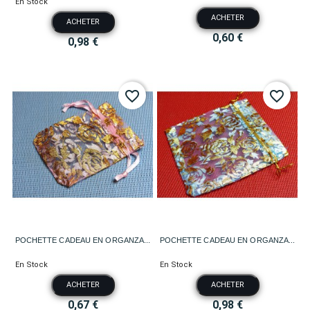
En Stock
ACHETER
ACHETER
0,60 €
0,98 €
favorite_border
favorite_border
POCHETTE CADEAU EN ORGANZA...
POCHETTE CADEAU EN ORGANZA...
En Stock
En Stock
ACHETER
ACHETER
0,67 €
0,98 €