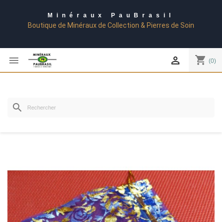
Minéraux PauBrasil
Boutique de Minéraux de Collection & Pierres de Soin
shopping_cart


(0)
search