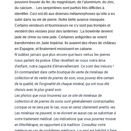
pouvons trouver du fer, du magnésium, de l’aluminium, du zinc,
du calcium… Les serpentines sont parfois très difficiles à
identifier. Ceci est dû aux diverses métamorphoses qu’elle a eu
subir dans sa vie de pierre. Notre belle avance masquée.
Certains vendeurs et fournisseurs ne s’y sont pas trompés et
vendent des vessies pour des lanternes : La bowénite devient
jade de chine ou new jade. Certaines antigorites se voient
transformées en Jade Impérial. Ils avaient des rêves de château
en Espagne, et finalement moisissent en cabane.
N'oubliez jamais que plus encore que leurs vertus les pierres
nous parlent de poésie. Elles réveillent en nous notre âme
d’enfant, notre capacité d’émerveillement. Ce sont des trésors !
En commandant dans cette boutique de vente de minéraux de
collection et de vente de pierres de soin, vous pouvez être certain
de la qualité, de l’originalité de chaque minéral, qui ont tous été
choisis avec le plus grand soin.
Les photos que vous trouverez sur ce site de minéraux de
collection et de pierres de soins sont généralement contractuelles.
Lorsque ce ne sera pas le cas, vous en serez clairement avertis -ies.
Les minéraux ne peuvent, ni ne doivent en aucun cas se substituer à
votre traitement médical. Les indications que vous pourriez trouver
en lithothérapie, se rapportent à la tradition. Consultez votre
médecin en cas de problèmes médicaux. Lui seul est habilité à faire