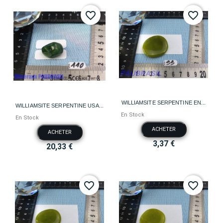
favorite_border
favorite_border
WILLIAMSITE SERPENTINE EN...
WILLIAMSITE SERPENTINE USA...
En Stock
En Stock
ACHETER
ACHETER
3,37 €
20,33 €
favorite_border
favorite_border