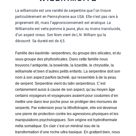
La williamsite est une variété de serpentine que l'on trouve
particulièrement en Pennsylvanie aux USA. Elle n’est pas rare à
proprement dit, mais l'approvisionnement est erratique. La
Williamsite est verte pomme à jaune, plus ou moins translucide,
d'un aspect cireux. Son Nom vient de L.N. William qui la
découvrit. Sa dureté est de 4,5.
Famille des kaolinite- serpentines, du groupe des silicates, et du
sous-groupe des phyllosilicates. Dans cette famille nous
trouvons l’antigorite, la bowénite, la lizardite, le chrysotile, la
williamsite et bien d’autres petits enfants. La serpentine doit son
nom à son aspect parfois tacheté, qui ressemble à de la peau
de serpent. Serpentine vient du latin serpentinus. C’est
certainement aussi à cause de son aspect, qu’au moyen âge
certains voyageurs et voyageuses avaient pour coutumes d’en
mettre une dans leur poche pour se protéger des morsures de
serpents. Par extension pour la lithothérapie, elle est devenue
une pierre de protection contre les agressions physiques et les
manipulations psychologiques. Son origine est hydrothermale
méta somatique. En clair c’est un minéral issu de la
transformation d’une roche ultra basique. En grattant bien, nous