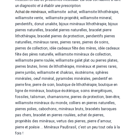
un diagnostic et à établir une prescription.
Achat de minéraux,
williamsite
achat,
williamsite
lithothérapie,
williamsite
vente,
williamsite
propriété,
williamsite
mineral,
pendentifs, donut unakite, bijoux minéraux lithothérapie, bijoux
pierres naturelles, bracelet pierres naturelles, bracelet pierre
lithothérapie, bracelet pierres de protection, pendentifs pierres
naturelles, minéraux rares, pierres rares, pierres de soins,
pierres de collection, idée cadeaux fête des mères, idée cadeaux
fête des pères naturelle,
williamsite
minéraux de collection,
williamsite
pierre roulée,
williamsite
galet plat ou pierres plates,
pierres brutes, livres de lithothérapie, minéraux et pierres rares,
pierre jumbo,
williamsite
et chakras, ésotérisme, sphères
minérales, oeuf minéral, pyramides minérales, pendentif en
pierre fine, pierre de soin, boutique de lithothérapie, boutique en
ligne de minéraux, boutique ésotérique, soins énergétiques,
fossiles, talisman, chamanisme, pierres de protection, bien-être,
williamsite
minéraux du monde, colliers en pierres naturelles,
pierres polies, cabochons, minéraux bruts, bracelets baroques
pas chers, bracelet en pierres roulées, achat de pierres,
propriétés des minéraux, vertus des pierres, pierre d'amour,
pierre et poésie ... Minéraux PauBrasil, c'est un peu tout cela à la
fois !