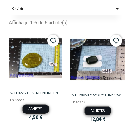

Choisir
Affichage 1-6 de 6 article(s)
favorite_border
favorite_border
WILLIAMSITE SERPENTINE EN...
WILLIAMSITE SERPENTINE USA...
En Stock
En Stock
ACHETER
ACHETER
4,50 €
12,84 €