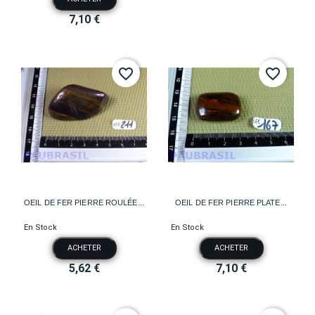
7,10 €
favorite_border
favorite_border
OEIL DE FER PIERRE ROULÉE...
OEIL DE FER PIERRE PLATE...
En Stock
En Stock
ACHETER
ACHETER
5,62 €
7,10 €