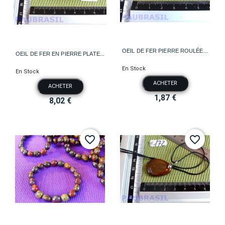
OEIL DE FER PIERRE ROULÉE...
OEIL DE FER EN PIERRE PLATE...
En Stock
En Stock
ACHETER
ACHETER
1,87 €
8,02 €
favorite_border
favorite_border