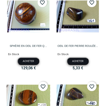
favorite_border
favorite_border
SPHÈRE EN OEIL DE FER Q...
OEIL DE FER PIERRE ROULÉE...
En Stock
En Stock
ACHETER
ACHETER
129,06 €
5,33 €
favorite_border
favorite_border