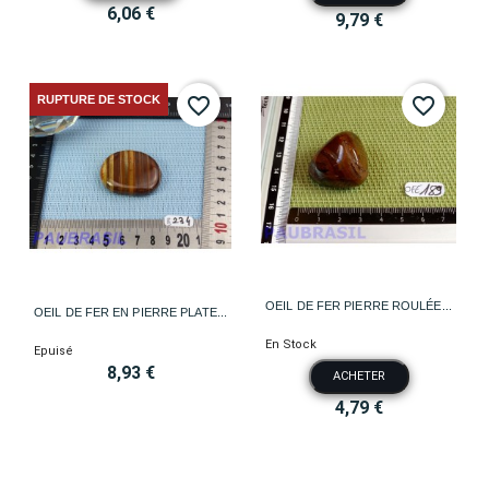
6,06 €
9,79 €
RUPTURE DE STOCK
favorite_border
favorite_border
OEIL DE FER PIERRE ROULÉE...
OEIL DE FER EN PIERRE PLATE...
En Stock
Epuisé
8,93 €
ACHETER
4,79 €