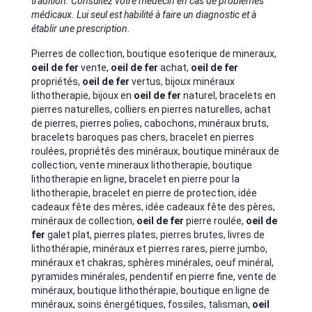
tradition. Consultez votre médecin en cas de problèmes
médicaux. Lui seul est habilité à faire un diagnostic et à
établir une prescription.
Pierres de collection, boutique esoterique de mineraux,
oeil de fer
vente,
oeil de fer
achat,
oeil de fer
propriétés,
oeil de fer
vertus, bijoux minéraux
lithotherapie, bijoux en
oeil de fer
naturel, bracelets en
pierres naturelles,
colliers en pierres naturelles, achat
de pierres, pierres polies, cabochons, minéraux bruts,
bracelets baroques pas chers, bracelet en pierres
roulées, propriétés des minéraux, boutique minéraux de
collection, vente mineraux lithotherapie, boutique
lithotherapie en ligne,
bracelet en pierre pour la
lithotherapie, bracelet en pierre de protection, idée
cadeaux fête des mères, idée cadeaux fête des pères,
minéraux de collection,
oeil de fer
pierre roulée,
oeil de
fer
galet plat, pierres plates, pierres brutes, livres de
lithothérapie, minéraux et pierres rares, pierre jumbo,
minéraux et chakras, sphères minérales, oeuf minéral,
pyramides minérales, pendentif en pierre fine, vente de
minéraux, boutique lithothérapie, boutique en ligne de
minéraux, soins énergétiques, fossiles, talisman,
oeil