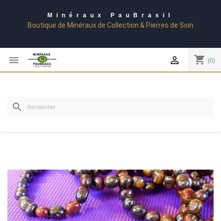
Minéraux PauBrasil
Boutique de Minéraux de Collection & Pierres de Soin
shopping_cart


(0)
search