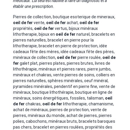
médicaux. Lui seul est habilité à faire un diagnostic et à
établir une prescription.
Pierres de collection, boutique esoterique de mineraux,
oeil de fer
vente,
oeil de fer
achat,
oeil de fer
propriétés,
oeil de fer
vertus, bijoux minéraux
lithotherapie, bijoux en
oeil de fer
naturel, bracelets en
pierres naturelles,
bracelet en pierre pour la
lithotherapie, bracelet en pierre de protection, idée
cadeaux fête des mères, idée cadeaux fête des pères,
minéraux de collection,
oeil de fer
pierre roulée,
oeil de
fer
galet plat, pierres plates, pierres brutes, livres de
lithothérapie, minéraux et pierres rares, pierre jumbo,
minéraux et chakras, vente pierres de soins,
colliers en
pierres naturelles,
sphères minérales, oeuf minéral,
pyramides minérales, pendentif en pierre fine, vente de
minéraux, boutique lithothérapie, boutique en ligne de
minéraux, soins énergétiques, fossiles, talisman,
oeil
de fer
chakras,
oeil de fer
lithotherapie, chamanisme,
achat de minéraux, pierres de protection, vente de
pierres, minéraux du monde,
achat de pierres, pierres
polies, cabochons, minéraux bruts, bracelets baroques
pas chers, bracelet en pierres roulées, propriétés des