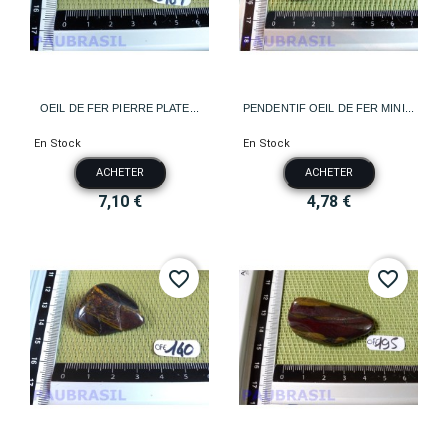
OEIL DE FER PIERRE PLATE...
PENDENTIF OEIL DE FER MINI...
En Stock
En Stock
ACHETER
ACHETER
7,10 €
4,78 €
favorite_border
favorite_border