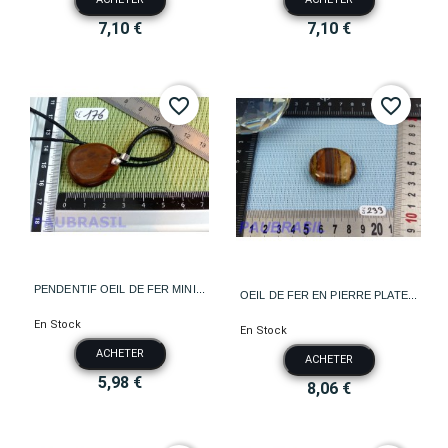
7,10 €
7,10 €
favorite_border
favorite_border
PENDENTIF OEIL DE FER MINI...
OEIL DE FER EN PIERRE PLATE...
En Stock
En Stock
ACHETER
ACHETER
5,98 €
8,06 €