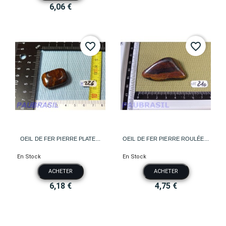
6,06 €
favorite_border
favorite_border
OEIL DE FER PIERRE PLATE...
OEIL DE FER PIERRE ROULÉE...
En Stock
En Stock
ACHETER
ACHETER
6,18 €
4,75 €