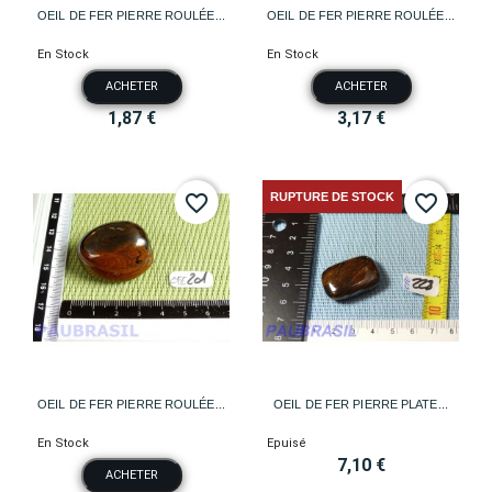
OEIL DE FER PIERRE ROULÉE...
OEIL DE FER PIERRE ROULÉE...
En Stock
En Stock
ACHETER
ACHETER
1,87 €
3,17 €
RUPTURE DE STOCK
favorite_border
favorite_border
OEIL DE FER PIERRE ROULÉE...
OEIL DE FER PIERRE PLATE...
En Stock
Epuisé
7,10 €
ACHETER