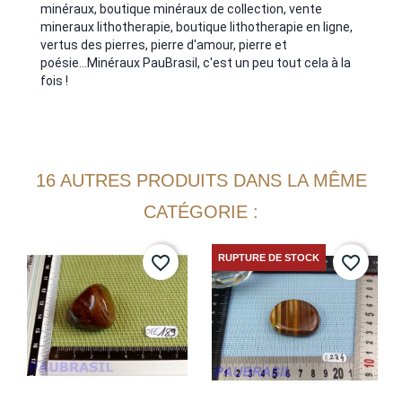
minéraux, boutique minéraux de collection, vente
mineraux lithotherapie, boutique lithotherapie en ligne,
vertus des pierres, pierre d'amour, pierre et
poésie...Minéraux PauBrasil, c'est un peu tout cela à la
fois !
16 AUTRES PRODUITS DANS LA MÊME
CATÉGORIE :
RUPTURE DE STOCK
favorite_border
favorite_border