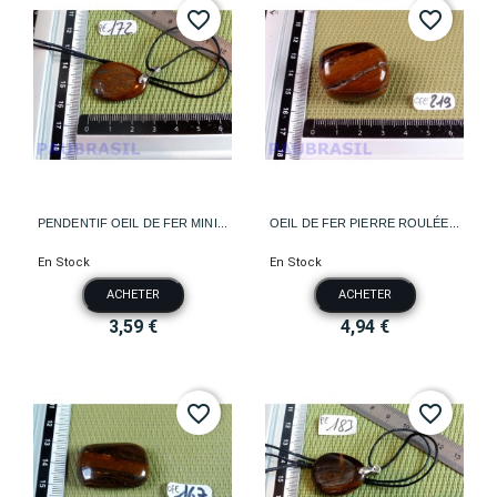
favorite_border
favorite_border
PENDENTIF OEIL DE FER MINI...
OEIL DE FER PIERRE ROULÉE...
En Stock
En Stock
ACHETER
ACHETER
3,59 €
4,94 €
favorite_border
favorite_border