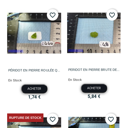
favorite_border
favorite_border
PERIDOT EN PIERRE BRUTE DE...
PÉRIDOT EN PIERRE ROULÉE Q...
En Stock
En Stock
ACHETER
ACHETER
5,84 €
1,74 €
RUPTURE DE STOCK
favorite_border
favorite_border