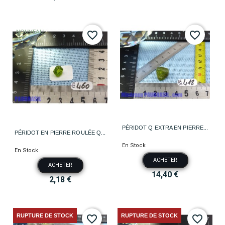
NOUVEAU
favorite_border
favorite_border
PÉRIDOT Q EXTRA EN PIERRE...
PÉRIDOT EN PIERRE ROULÉE Q...
En Stock
En Stock
ACHETER
ACHETER
14,40 €
2,18 €
RUPTURE DE STOCK
RUPTURE DE STOCK
favorite_border
favorite_border