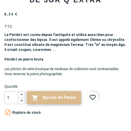
8,34 €
TTC
Le Péridot est connu depuis l'antiquité et utilisé aussi bien pour
confectionner des bijoux. Il est appelé également Olivine ou chrysolite.
Il est constitué silicate de magnésium ferreux. Très "in" au moyen âge,
il ornait coupes, couronnes....
Péridot en pierre brute.
Les photos de cette boutique de minéraux de collection sont contractuelles.
Vous recevrez la pierre photographiée.
Quantité
favorite_border

Ajouter Au Panier

Rupture de stock