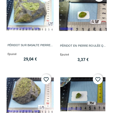
PÉRIDOT SUR BASALTE PIERRE...
PÉRIDOT EN PIERRE ROULÉE Q...
Epuisé
Epuisé
29,04 €
3,37 €
favorite_border
favorite_border