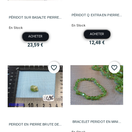
PÉRIDOT Q EXTRA EN PIERRE...
PÉRIDOT SUR BASALTE PIERRE...
En Stock
En Stock
ACHETER
ACHETER
12,48 €
23,59 €
favorite_border
favorite_border
BRACELET PERIDOT EN MINI...
PERIDOT EN PIERRE BRUTE DE...