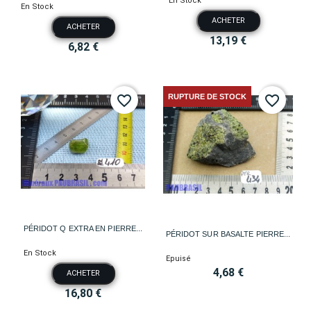
En Stock
En Stock
ACHETER
ACHETER
13,19 €
6,82 €
RUPTURE DE STOCK
favorite_border
favorite_border
PÉRIDOT Q EXTRA EN PIERRE...
PÉRIDOT SUR BASALTE PIERRE...
En Stock
Epuisé
4,68 €
ACHETER
16,80 €