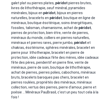
galet plat ou pierres plates,
péridot
pierres brutes,
livres de lithothérapie,
oeuf minéral, pyramides
minérales
, bijoux en
péridot
, bijoux en pierres
naturelles, bracelets en
péridot
,
boutique en ligne de
minéraux, boutique ésotérique, soins énergétiques,
fossiles, talisman, chamanisme, achat de
péridot
,
pierres de protection, bien-être, vente de pierres,
minéraux du monde, colliers en pierres naturelles,
minéraux et pierres rares, pierre jumbo,
péridot
et
chakras, ésotérisme, sphères minérales
, bracelet en
pierre pour lithotherapie, bracelet en pierre de
protection, idée cadeaux fête des mères, idée cadeaux
fête des pères, pendentif en pierre fine, vente de
minéraux, pierre de soin, boutique de lithothérapie,
achat de pierres, pierres polies, cabochons, minéraux
bruts, bracelets baroques pas chers, bracelet en
pierres roulées, propriétés des minéraux, minéraux
collection, vertus des pierres, pierre d'amour, pierre et
poésie ... Minéraux PauBrasil, c'est un peu tout cela à la
fois !