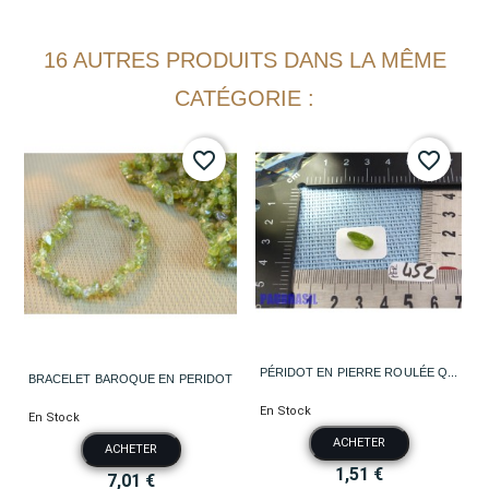
16 AUTRES PRODUITS DANS LA MÊME
CATÉGORIE :
favorite_border
favorite_border
PÉRIDOT EN PIERRE ROULÉE Q...
BRACELET BAROQUE EN PERIDOT
En Stock
En Stock
ACHETER
ACHETER
1,51 €
7,01 €