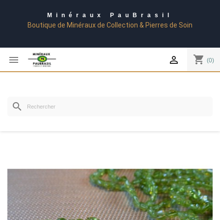
Minéraux PauBrasil
Boutique de Minéraux de Collection & Pierres de Soin
shopping_cart


(0)
search