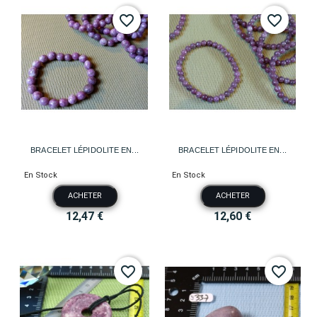
favorite_border
favorite_border
BRACELET LÉPIDOLITE EN...
BRACELET LÉPIDOLITE EN...
En Stock
En Stock
ACHETER
ACHETER
12,47 €
12,60 €
favorite_border
favorite_border