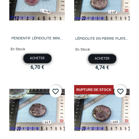
PENDENTIF LÉPIDOLITE MINI...
LÉPIDOLITE EN PIERRE PLATE...
En Stock
En Stock
ACHETER
ACHETER
6,70 €
4,74 €
RUPTURE DE STOCK
favorite_border
favorite_border