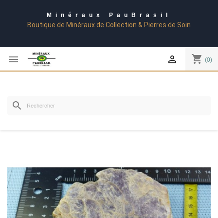
Minéraux PauBrasil
Boutique de Minéraux de Collection & Pierres de Soin
shopping_cart


(0)
search