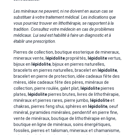
Les minéraux ne peuvent, ni ne doivent en aucun cas se
substituer à votre traitement médical. Les indications que
vous pourriez trouver en lithothérapie, se rapportent à la
tradition. Consultez votre médecin en cas de problèmes
médicaux. Lui seul est habilité à faire un diagnostic et à
établir une prescription.
Pierres de collection, boutique esoterique de mineraux,
mineraux vente,
lépidolite
propriétés,
lépidolite
vertus,
bijoux en
lépidolite
, bijoux en pierres naturelles,
bracelets en pierres naturelles, bracelet en
lépidolite
,
bracelet en pierre de protection, idée cadeaux fête des
mères, idée cadeaux fête des pères, minéraux de
collection, pierre roulée, galet plat,
lépidolite
pierres
plates,
lépidolite
pierres brutes, livres de lithothérapie,
minéraux et pierres rares, pierre jumbo,
lépidolite
et
chakras, pierres feng shui, sphères en
lépidolite
, oeuf
minéral, pyramides minérales, pendentif en pierre fine,
vente de minéraux, boutique de lithothérapie en ligne,
boutique en ligne de minéraux, soins énergétiques,
fossiles, pierres et talisman, mineraux et chamanisme,