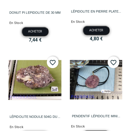
LÉPIDOLITE EN PIERRE PLATE...
DONUT PI LEPIDOLITE DE 30 MM
En Stock
En Stock
ACHETER
ACHETER
4,80 €
7,44 €
favorite_border
favorite_border
PENDENTIF LÉPIDOLITE MINI...
LÉPIDOLITE NODULE 504G DU...
En Stock
En Stock