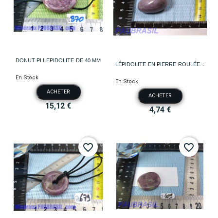
DONUT PI LEPIDOLITE DE 40 MM
LÉPIDOLITE EN PIERRE ROULÉE...
En Stock
En Stock
ACHETER
ACHETER
15,12 €
4,74 €
favorite_border
favorite_border