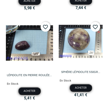
ACHETER
ACHETER
7,44 €
5,98 €
favorite_border
favorite_border
SPHÈRE LÉPIDOLITE 550GR...
LÉPIDOLITE EN PIERRE ROULÉE...
En Stock
En Stock
ACHETER
ACHETER
41,41 €
5,41 €