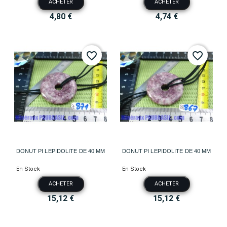
ACHETER
ACHETER
4,80 €
4,74 €
favorite_border
favorite_border
DONUT PI LEPIDOLITE DE 40 MM
DONUT PI LEPIDOLITE DE 40 MM
En Stock
En Stock
ACHETER
ACHETER
15,12 €
15,12 €