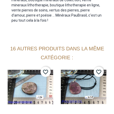
minéraux, boutique minéraux de collection, vente
mineraux lithotherapie, boutique lithotherapie en ligne,
vente pierres de soins, vertus des pierres, pierre
d'amour, pierre et poésie ... Minéraux PauBrasil, c'est un
peu tout cela à la fois !
16 AUTRES PRODUITS DANS LA MÊME
CATÉGORIE :
favorite_border
favorite_border