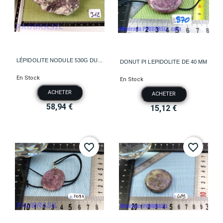
LÉPIDOLITE NODULE 530G DU...
DONUT PI LEPIDOLITE DE 40 MM
En Stock
En Stock
ACHETER
ACHETER
58,94 €
15,12 €
favorite_border
favorite_border