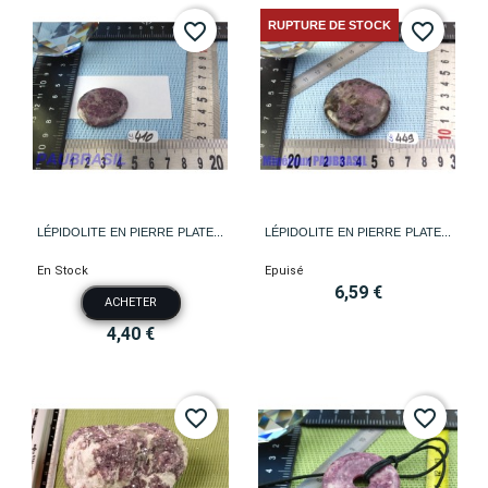
RUPTURE DE STOCK
favorite_border
favorite_border
LÉPIDOLITE EN PIERRE PLATE...
LÉPIDOLITE EN PIERRE PLATE...
En Stock
Epuisé
6,59 €
ACHETER
4,40 €
favorite_border
favorite_border