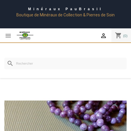
Minéraux PauBrasil
Boutique de Minéraux de Collection & Pierres de Soin
shopping_cart


(0)
search