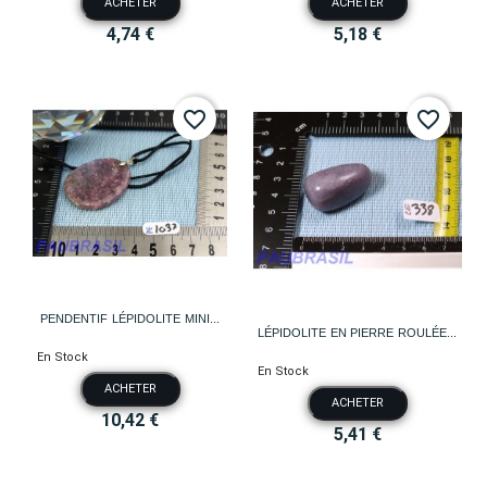
ACHETER
ACHETER
4,74 €
5,18 €
favorite_border
favorite_border
PENDENTIF LÉPIDOLITE MINI...
LÉPIDOLITE EN PIERRE ROULÉE...
En Stock
En Stock
ACHETER
ACHETER
10,42 €
5,41 €