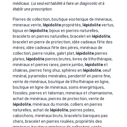
médicaux. Lui seul est habilité à faire un diagnostic et à
établir une prescription.
Pierres de collection, boutique esoterique de mineraux,
mineraux vente,
lépidolite
propriétés,
lépidolite
vertus,
bijoux en
lépidolite
, bijoux en pierres naturelles,
bracelets en pierres naturelles, bracelet en
lépidolite
,
bracelet en pierre de protection, idée cadeaux fête des
mères, idée cadeaux fête des pères, minéraux de
collection, pierre roulée, galet plat,
lépidolite
pierres
plates,
lépidolite
pierres brutes, livres de lithothérapie,
minéraux et pierres rares, pierre jumbo,
lépidolite
et
chakras, pierres feng shui, sphères en
lépidolite
, oeuf
minéral, pyramides minérales, pendentif en pierre fine,
vente de minéraux, boutique de lithothérapie en ligne,
boutique en ligne de minéraux, soins énergétiques,
fossiles, pierres et talisman, mineraux et chamanisme,
achat de minéraux, pierres de protection, vente de
lépidolite
, minéraux du monde, colliers en pierres
naturelles, achat de
lépidolite
, pierres polies,
cabochons, minéraux bruts, bracelets baroques pas
chers, bracelet en pierres roulées, propriétés des