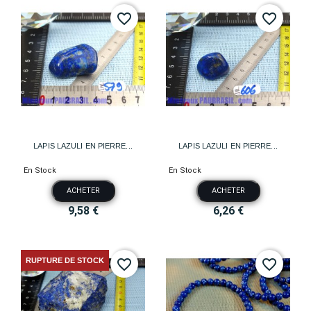
favorite_border
favorite_border
LAPIS LAZULI EN PIERRE...
LAPIS LAZULI EN PIERRE...
En Stock
En Stock
ACHETER
ACHETER
9,58 €
6,26 €
RUPTURE DE STOCK
favorite_border
favorite_border