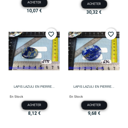
ACHETER
ACHETER
10,07 €
30,32 €
favorite_border
favorite_border
LAPIS LAZULI EN PIERRE...
LAPIS LAZULI EN PIERRE...
En Stock
En Stock
ACHETER
ACHETER
8,12 €
9,68 €