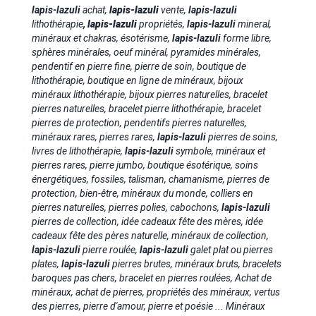
lapis-lazuli
achat,
lapis-lazuli
vente,
lapis-lazuli
lithothérapie
,
lapis-lazuli
propriétés,
lapis-lazuli
mineral,
minéraux et chakras, ésotérisme,
lapis-lazuli
forme libre,
sphères minérales, oeuf minéral, pyramides minérales,
pendentif en pierre fine, pierre de soin, boutique de
lithothérapie, boutique en ligne de minéraux,
bijoux
minéraux lithothérapie, bijoux pierres naturelles, bracelet
pierres naturelles, bracelet pierre lithothérapie, bracelet
pierres de protection, pendentifs pierres naturelles,
minéraux rares, pierres rares,
lapis-lazuli
pierres de soins,
livres de lithothérapie,
lapis-lazuli
symbole, minéraux et
pierres rares, pierre jumbo, boutique ésotérique, soins
énergétiques, fossiles, talisman, chamanisme, pierres de
protection, bien-être, minéraux du monde, colliers en
pierres naturelles, pierres polies, cabochons,
lapis-lazuli
pierres de collection, idée cadeaux fête des mères, idée
cadeaux fête des pères naturelle, minéraux de collection,
lapis-lazuli
pierre roulée,
lapis-lazuli
galet plat ou pierres
plates,
lapis-lazuli
pierres brutes
, minéraux bruts, bracelets
baroques pas chers, bracelet en pierres roulées, Achat de
minéraux, achat de pierres, propriétés des minéraux, vertus
des pierres, pierre d'amour, pierre et poésie ... Minéraux