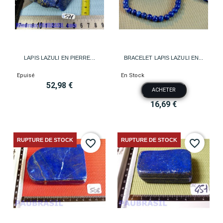
LAPIS LAZULI EN PIERRE...
BRACELET LAPIS LAZULI EN...
Epuisé
En Stock
52,98 €
ACHETER
16,69 €
RUPTURE DE STOCK
RUPTURE DE STOCK
favorite_border
favorite_border