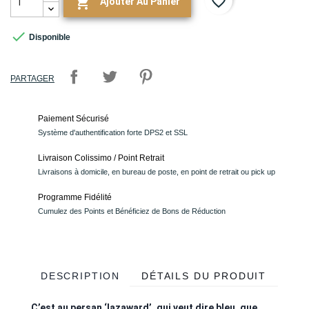
favorite_border

Ajouter Au Panier

Disponible
PARTAGER
Paiement Sécurisé
Système d'authentification forte DPS2 et SSL
Livraison Colissimo / Point Retrait
Livraisons à domicile, en bureau de poste, en point de retrait ou pick up
Programme Fidélité
Cumulez des Points et Bénéficiez de Bons de Réduction
DESCRIPTION
DÉTAILS DU PRODUIT
C’est au persan ‘lazaward’, qui veut dire bleu, que