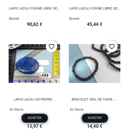
LAPIS LAZULI FORME LIBRE DE...
LAPIS LAZULI FORME LIBRE DE...
Epuisé
Epuisé
90,62 €
45,44 €
favorite_border
favorite_border
LAPIS LAZULI EN PIERRE...
BRACELET OEIL DE TIGRE -...
En Stock
En Stock
ACHETER
ACHETER
13,97 €
14,40 €