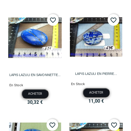
favorite_border
favorite_border
LAPIS LAZULI EN PIERRE...
LAPIS LAZULI EN SAVONNETTE...
En Stock
En Stock
ACHETER
ACHETER
11,00 €
30,32 €
favorite_border
favorite_border