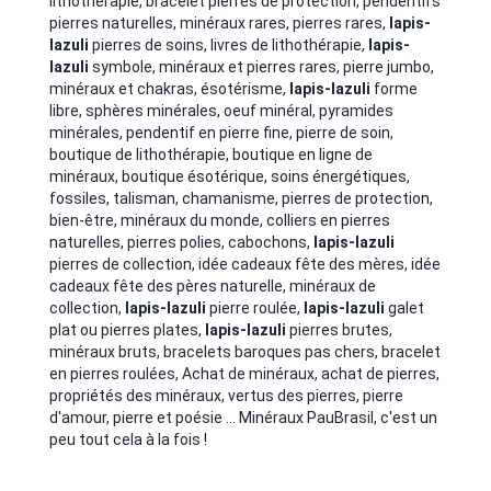
lithothérapie, bracelet pierres de protection, pendentifs
pierres naturelles, minéraux rares, pierres rares,
lapis-
lazuli
pierres de soins, livres de lithothérapie,
lapis-
lazuli
symbole, minéraux et pierres rares, pierre jumbo,
minéraux et chakras, ésotérisme,
lapis-lazuli
forme
libre, sphères minérales, oeuf minéral, pyramides
minérales, pendentif en pierre fine, pierre de soin,
boutique de lithothérapie, boutique en ligne de
minéraux, boutique ésotérique, soins énergétiques,
fossiles, talisman, chamanisme, pierres de protection,
bien-être, minéraux du monde, colliers en pierres
naturelles, pierres polies, cabochons,
lapis-lazuli
pierres de collection, idée cadeaux fête des mères, idée
cadeaux fête des pères naturelle, minéraux de
collection,
lapis-lazuli
pierre roulée,
lapis-lazuli
galet
plat ou pierres plates,
lapis-lazuli
pierres brutes
,
minéraux bruts, bracelets baroques pas chers, bracelet
en pierres roulées, Achat de minéraux, achat de pierres,
propriétés des minéraux, vertus des pierres, pierre
d'amour, pierre et poésie ... Minéraux PauBrasil, c'est un
peu tout cela à la fois !