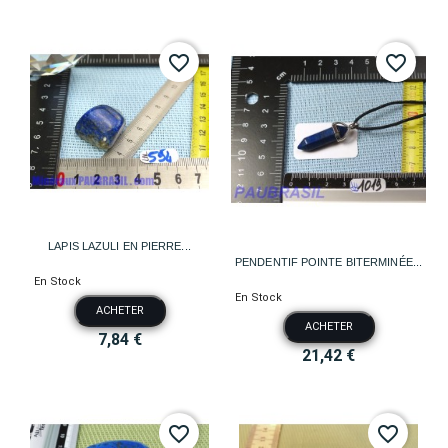
favorite_border
favorite_border
LAPIS LAZULI EN PIERRE...
PENDENTIF POINTE BITERMINÉE...
En Stock
En Stock
ACHETER
ACHETER
7,84 €
21,42 €
favorite_border
favorite_border