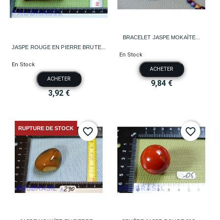
BRACELET JASPE MOKAÏTE...
JASPE ROUGE EN PIERRE BRUTE...
En Stock
En Stock
ACHETER
ACHETER
9,84 €
3,92 €
RUPTURE DE STOCK
favorite_border
favorite_border