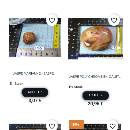
favorite_border
favorite_border
JASPE MARIANNE - JASPE...
JASPE POLYCHROME EN GALET...
En Stock
En Stock
ACHETER
ACHETER
3,07 €
20,96 €
-50%
favorite_border
favorite_border