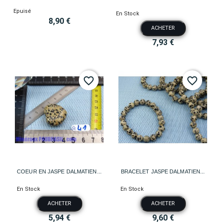
Epuisé
En Stock
8,90 €
ACHETER
7,93 €
favorite_border
favorite_border
COEUR EN JASPE DALMATIEN...
BRACELET JASPE DALMATIEN...
En Stock
En Stock
ACHETER
ACHETER
5,94 €
9,60 €