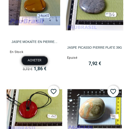
JASPE MOKAÏTE EN PIERRE...
JASPE PICASSO PIERRE PLATE 39G
En Stock
Epuisé
ACHETER
7,92 €
1,86 €
3,72 €
favorite_border
favorite_border