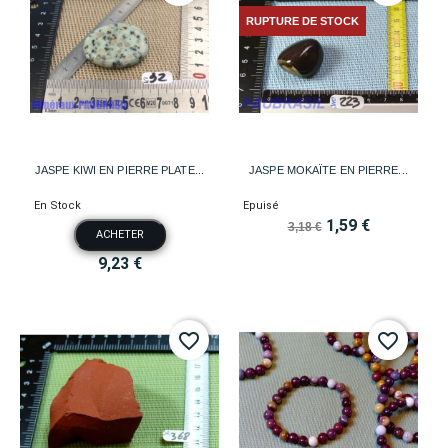
RUPTURE DE STOCK
JASPE KIWI EN PIERRE PLATE...
JASPE MOKAÏTE EN PIERRE...
En Stock
Epuisé
1,59 €
3,18 €
ACHETER
9,23 €
favorite_border
favorite_border