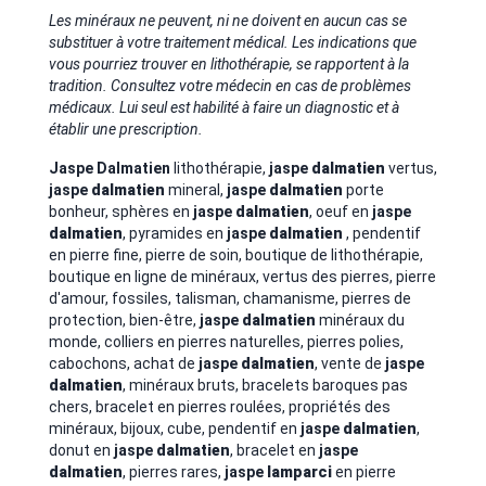
Les minéraux ne peuvent, ni ne doivent en aucun cas se
substituer à votre traitement médical. Les indications que
vous pourriez trouver en lithothérapie, se rapportent à la
tradition. Consultez votre médecin en cas de problèmes
médicaux. Lui seul est habilité à faire un diagnostic et à
établir une prescription.
Jaspe Dalmatien
lithothérapie,
jaspe
dalmatien
vertus,
jaspe
dalmatien
mineral,
jaspe
dalmatien
porte
bonheur, sphères en
jaspe
dalmatien
, oeuf en
jaspe
dalmatien
, pyramides en
jaspe
dalmatien
, pendentif
en pierre fine, pierre de soin, boutique de lithothérapie,
boutique en ligne de minéraux, vertus des pierres, pierre
d'amour, fossiles, talisman, chamanisme, pierres de
protection, bien-être,
jaspe
dalmatien
minéraux du
monde, colliers en pierres naturelles, pierres polies,
cabochons, achat de
jaspe
dalmatien
, vente de
jaspe
dalmatien
, minéraux bruts, bracelets baroques pas
chers, bracelet en pierres roulées, propriétés des
minéraux, bijoux, cube, pendentif en
jaspe
dalmatien
,
donut en
jaspe
dalmatien
, bracelet en
jaspe
dalmatien
, pierres rares,
jaspe
lamparci
en pierre