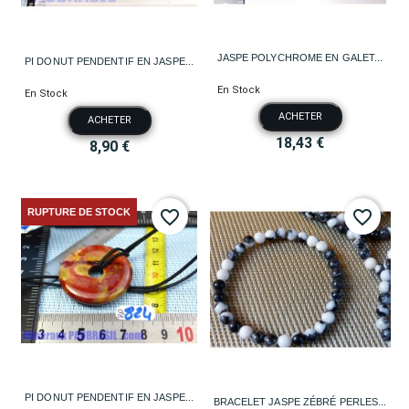
JASPE POLYCHROME EN GALET...
PI DONUT PENDENTIF EN JASPE...
En Stock
En Stock
ACHETER
ACHETER
18,43 €
8,90 €
RUPTURE DE STOCK
favorite_border
favorite_border
PI DONUT PENDENTIF EN JASPE...
BRACELET JASPE ZÉBRÉ PERLES...