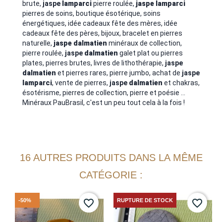
brute,
jaspe
lamparci
pierre roulée,
jaspe
lamparci
pierres de soins, boutique ésotérique, soins
énergétiques, idée cadeaux fête des mères, idée
cadeaux fête des pères, bijoux, bracelet en pierres
naturelle,
jaspe
dalmatien
minéraux de collection,
pierre roulée,
jaspe
dalmatien
galet plat ou pierres
plates, pierres brutes, livres de lithothérapie,
jaspe
dalmatien
et pierres rares, pierre jumbo, achat de
jaspe
lamparci
, vente de pierres,
jaspe
dalmatien
et chakras,
ésotérisme, pierres de collection, pierre et poésie ...
Minéraux PauBrasil, c'est un peu tout cela à la fois !
16 AUTRES PRODUITS DANS LA MÊME
CATÉGORIE :
-50%
RUPTURE DE STOCK
favorite_border
favorite_border