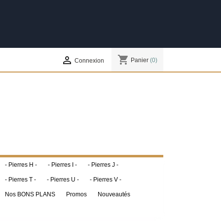
shopping_cart

Panier
(0)
Connexion
- Pierres H -
- Pierres I -
- Pierres J -
- Pierres T -
- Pierres U -
- Pierres V -
Nos BONS PLANS
Promos
Nouveautés