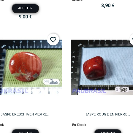
8,90 €
ACHETER
9,00 €
favorite_border
fa


Aperçu rapide
Aperçu rapide
JASPE BRESCHIA EN PIERRE...
JASPE ROUGE EN PIERRE...
ock
En Stock