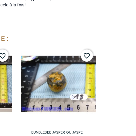
ela à la fois !
E :
vorite_border
favorite_border

Aperçu rapide
BUMBLEBEE JASPER OU JASPE...