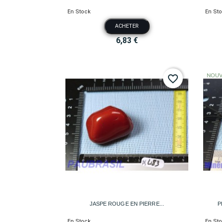
En Stock
En St
ACHETER
6,83 €
NOUV
favorite_border

Aperçu rapide
JASPE ROUGE EN PIERRE...
P
En Stock
En St