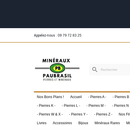
Appelez-nous :
09 79 72 83 25
search
Nos Bons Plans !
Accueil
- Pierres A -
- Pierres B 
- Pierres K -
- Pierres L -
- Pierres M -
- Pierres N 
- Pierres W & X -
- Pierres Y -
- Pierres Z -
Nos Fil
Livres
Accessoires
Bijoux
Minéraux Rares
Mi