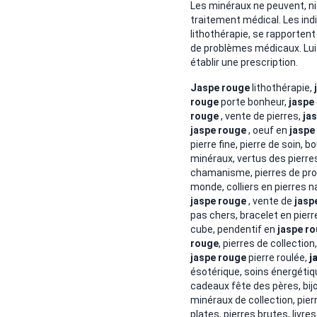
Les minéraux ne peuvent, ni
traitement médical. Les ind
lithothérapie, se rapportent
de problèmes médicaux. Lui s
établir une prescription.
Jaspe rouge
lithothérapie,
rouge
porte bonheur,
jaspe
rouge
, vente de pierres,
ja
jaspe rouge
, oeuf en
jaspe
pierre fine, pierre de soin, 
minéraux, vertus des pierres
chamanisme, pierres de prot
monde, colliers en pierres n
jaspe rouge
, vente de
jasp
pas chers, bracelet en pier
cube, pendentif en
jaspe r
rouge
,
pierres de collection
jaspe rouge
pierre roulée,
j
ésotérique, soins énergéti
cadeaux fête des pères, bijo
minéraux de collection, pier
plates, pierres brutes, livres