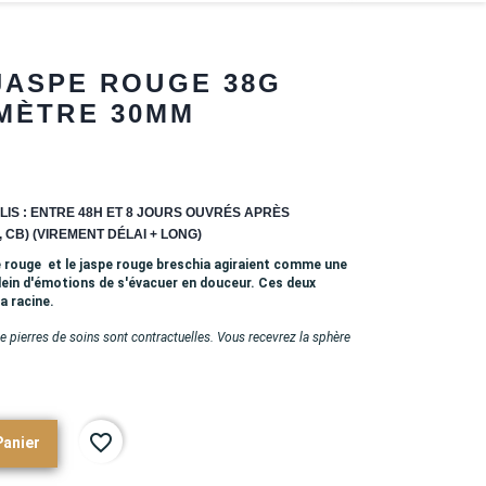
JASPE ROUGE 38G
MÈTRE 30MM
LIS : ENTRE 48H ET 8 JOURS OUVRÉS APRÈS
 CB) (VIREMENT DÉLAI + LONG)
spe rouge et le jaspe rouge breschia agiraient comme une
lein d'émotions de s'évacuer en douceur. Ces deux
a racine.
 pierres de soins sont contractuelles. Vous recevrez la sphère
favorite_border
Panier