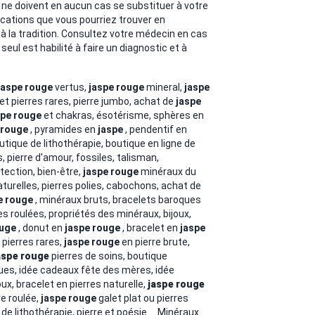
 ne doivent en aucun cas se substituer à votre
ications que vous pourriez trouver en
 à la tradition. Consultez votre médecin en cas
eul est habilité à faire un diagnostic et à
jaspe rouge
vertus,
jaspe rouge
mineral,
jaspe
et pierres rares, pierre jumbo, achat de
jaspe
spe rouge
et chakras, ésotérisme, sphères en
 rouge
, pyramides en
jaspe
, pendentif en
boutique de lithothérapie, boutique en ligne de
, pierre d'amour,
fossiles, talisman,
ection, bien-être,
jaspe rouge
minéraux du
aturelles, pierres polies, cabochons, achat de
e rouge
, minéraux bruts, bracelets baroques
res roulées, propriétés des minéraux,
bijoux,
ouge
, donut en
jaspe rouge
, bracelet en
jaspe
,
pierres rares,
jaspe rouge
en pierre brute,
aspe rouge
pierres de soins,
boutique
ques,
idée cadeaux fête des mères, idée
ux, bracelet en pierres naturelle,
jaspe rouge
re roulée,
jaspe rouge
galet plat ou pierres
 de lithothérapie,
pierre et poésie ... Minéraux