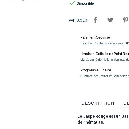

Disponible
PARTAGER
Paiement Sécurisé
Système d'authentification forte D
Livraison Colissimo / Point Retr
Livraisons à domicile, en bureau de
Programme Fidélité
Cumulez des Points et Bénéficiez
DESCRIPTION
D
Le Jaspe Rouge est un Jasp
de l’hématite.