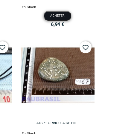
En Stock
ACHETER
6,94 €
vorite_border
favorite_border

Aperçu rapide
..
JASPE ORBICULAIRE EN...
En Stock