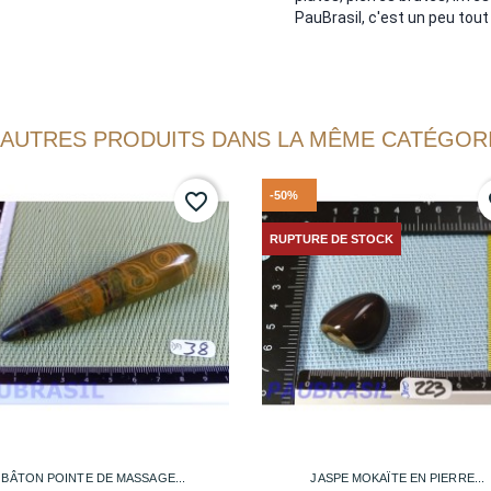
PauBrasil, c'est un peu tout c
 AUTRES PRODUITS DANS LA MÊME CATÉGORI
-50%
favorite_border
fa
RUPTURE DE STOCK


Aperçu rapide
Aperçu rapide
BÂTON POINTE DE MASSAGE...
JASPE MOKAÏTE EN PIERRE...