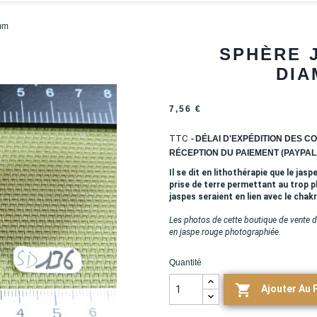
mm
SPHÈRE 
DIA
7,56 €
TTC
DÉLAI D'EXPÉDITION DES CO
RÉCEPTION DU PAIEMENT (PAYPAL,
Il se dit en lithothérapie que le ja
prise de terre permettant au trop p
jaspes seraient en lien avec le chakr
Les photos de cette boutique de vente de
en jaspe rouge photographiée.
Quantité

Ajouter Au 