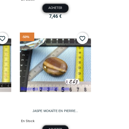
ACHETER
7,46 €
-50%
vorite_border
favorite_border

Aperçu rapide
JASPE MOKAÏTE EN PIERRE...
En Stock