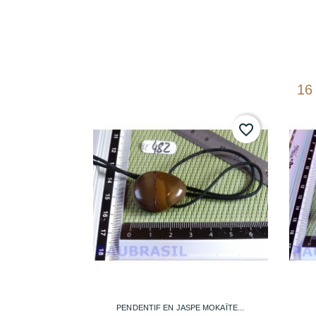
16
favorite_border

Aperçu rapide
PENDENTIF EN JASPE MOKAÏTE...