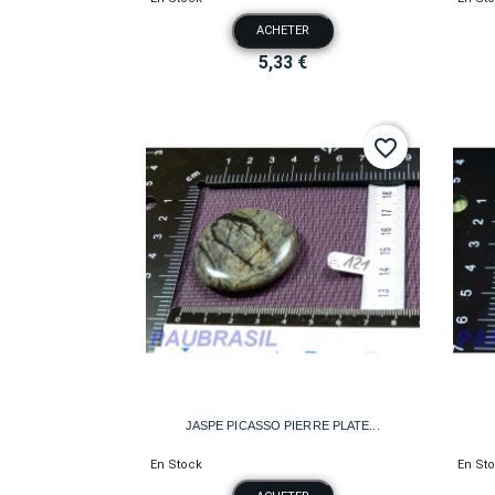
ACHETER
5,33 €
favorite_border

Aperçu rapide
JASPE PICASSO PIERRE PLATE...
En Stock
En St