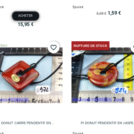
ock
Epuisé
1,59 €
3,18 €
ACHETER
15,95 €
EAU
RUPTURE DE STOCK
favorite_border
fa


Aperçu rapide
Aperçu rapide
I DONUT CARRE PENDENTIF EN...
PI DONUT PENDENTIF EN JASPE.
ock
Epuisé