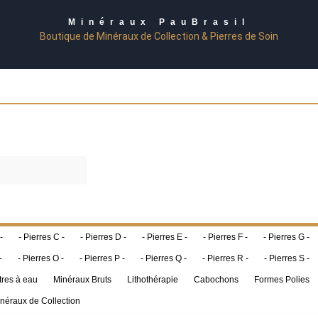
Minéraux PauBrasil
Boutique de Minéraux de Collection & Pierres de Soin
-
- Pierres C -
- Pierres D -
- Pierres E -
- Pierres F -
- Pierres G -
-
- Pierres O -
- Pierres P -
- Pierres Q -
- Pierres R -
- Pierres S -
tres à eau
Minéraux Bruts
Lithothérapie
Cabochons
Formes Polies
néraux de Collection