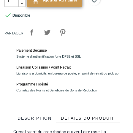
favorite_border

Ajouter Au Panier

Disponible
PARTAGER
Paiement Sécurisé
Système d'authentification forte DPS2 et SSL
Livraison Colissimo / Point Retrait
Livraisons à domicile, en bureau de poste, en point de retrait ou pick up
Programme Fidélité
Cumulez des Points et Bénéficiez de Bons de Réduction
DESCRIPTION
DÉTAILS DU PRODUIT
Grenat vient du grec rhodon qui veut dire rose. La