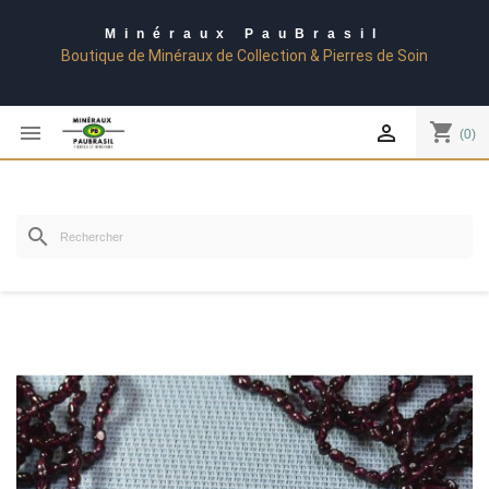
Minéraux PauBrasil
Boutique de Minéraux de Collection & Pierres de Soin
shopping_cart


(0)
search