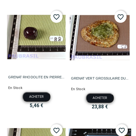
favorite_border
favorite_border
GRENAT RHODOLITE EN PIERRE...
GRENAT VERT GROSSULAIRE DU...
En Stock
En Stock
ACHETER
ACHETER
5,46 €
23,88 €
favorite_border
favorite_border