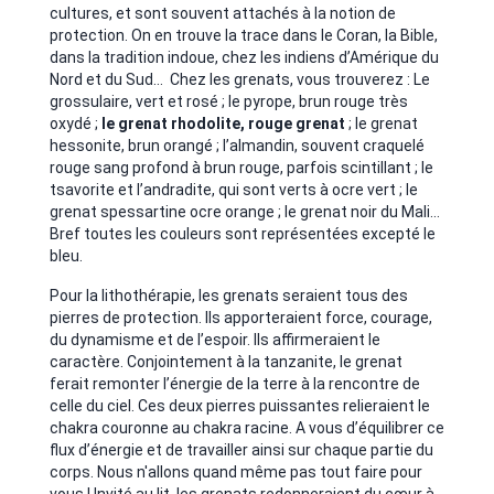
cultures, et sont souvent attachés à la notion de
protection. On en trouve la trace dans le Coran, la Bible,
dans la tradition indoue, chez les indiens d’Amérique du
Nord et du Sud… Chez les grenats, vous trouverez : Le
grossulaire, vert et rosé ; le pyrope, brun rouge très
oxydé ;
le grenat rhodolite, rouge grenat
; le grenat
hessonite, brun orangé ; l’almandin, souvent craquelé
rouge sang profond à brun rouge, parfois scintillant ; le
tsavorite et l’andradite, qui sont verts à ocre vert ; le
grenat spessartine ocre orange ; le grenat noir du Mali…
Bref toutes les couleurs sont représentées excepté le
bleu.
Pour la lithothérapie, les grenats seraient tous des
pierres de protection. Ils apporteraient force, courage,
du dynamisme et de l’espoir. Ils affirmeraient le
caractère. Conjointement à la tanzanite, le grenat
ferait remonter l’énergie de la terre à la rencontre de
celle du ciel. Ces deux pierres puissantes relieraient le
chakra couronne au chakra racine. A vous d’équilibrer ce
flux d’énergie et de travailler ainsi sur chaque partie du
corps. Nous n'allons quand même pas tout faire pour