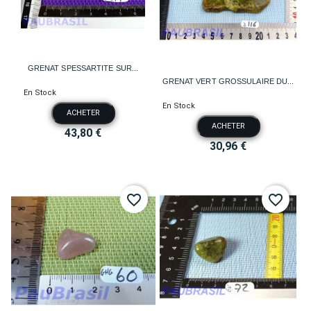
GRENAT SPESSARTITE SUR...
GRENAT VERT GROSSULAIRE DU...
En Stock
En Stock
ACHETER
ACHETER
43,80 €
30,96 €
favorite_border
favorite_border