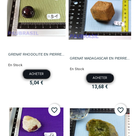
GRENAT RHODOLITE EN PIERRE...
GRENAT MADAGASCAR EN PIERRE...
En Stock
En Stock
ACHETER
ACHETER
5,04 €
13,68 €
favorite_border
favorite_border