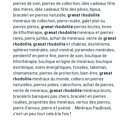
pierres de soin, pierres de collection, idée cadeaux fête
des mères, idée cadeaux fête des pères, bijoux,
bracelet en pierres naturelle,
grenat
rhodolite
minéraux de collection, pierre roulée, galet plat ou
pierres plates,
grenat
rhodolite
pierres brutes, livres
de lithothérapie,
grenat
rhodolite
minéraux et pierres
rares, pierre jumbo, achat de minéraux, vente de
grenat
rhodolite
,
grenat
rhodolite
et chakras, ésotérisme,
sphères minérales, oeuf minéral, pyramides minérales,
pendentif en pierre fine, pierre de soin, boutique de
lithothérapie, boutique en ligne de minéraux, boutique
ésotérique, soins énergétiques, fossiles, talisman,
chamanisme, pierres de protection, bien-être,
grenat
rhodolite
minéraux du monde, colliers en pierres
naturelles, pierres polies, cabochons, achat de pierres,
vente de minéraux,
grenat
rhodolite
minéraux bruts,
bracelets baroques pas chers, bracelet en pierres
roulées, propriétés des minéraux, vertus des pierres,
pierre d'amour, pierre et poésie ... Minéraux PauBrasil,
c'est un peu tout cela à la fois
!