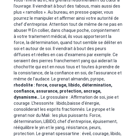
vous ! Invité au lit, les grenats redonneraient du cœur à
l’ouvrage. Il viendrait à bout des tabous, mais aussi des
plus « ramollos ». Au bureau, en presse-papier, vous
pourrez le manipuler et affirmer ainsi votre autorité de
chef d’entreprise. Attention tout de même de ne pas en
abuser !!! En collier, dans chaque poche, conjointement
à votre traitement médical, ils vous apporteront la
force, la détermination, quand tout semble se déliter en
soi et autour de soi. Il viendrait à bout des peurs
diffuses et réelles en cas d’examens par exemple. Ce
seraient des pierres franchement yang qui aiderait la
chochotte qui est en nous tous et toutes à prendre de
la consistance, de la confiance en soi, de l’assurance et
même de l’audace. Le grenat almandin, pyrope,
rhodolite : force, courage, libido, détermination,
confiance, assurance, protection, ancrage,
dynamisme…
Le grossulaire : Affirmation de soi, joie et
courage. L’hessonite : libido,baisse d’énergie,
consoliderait les esprits fractionnés. Le pyrope et le
grenat noir du Mali : les plus puissants. Force,
détermination, LIBIDO, chef d’entreprise, épuisement,
rééquilibre le yin et le yang, résistance, peurs,
protection. Le grenat spessartine : éveil, courage, libido,