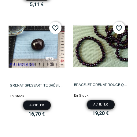
5,11 €
favorite_border
favorite_border
BRACELET GRENAT ROUGE Q...
GRENAT SPESSARTITE BRÉSIL...
En Stock
En Stock
ACHETER
ACHETER
19,20 €
16,70 €