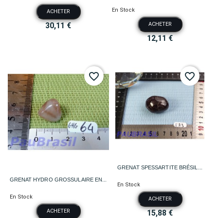
En Stock
ACHETER
30,11 €
ACHETER
12,11 €
favorite_border
favorite_border
GRENAT SPESSARTITE BRÉSIL...
GRENAT HYDRO GROSSULAIRE EN...
En Stock
En Stock
ACHETER
ACHETER
15,88 €