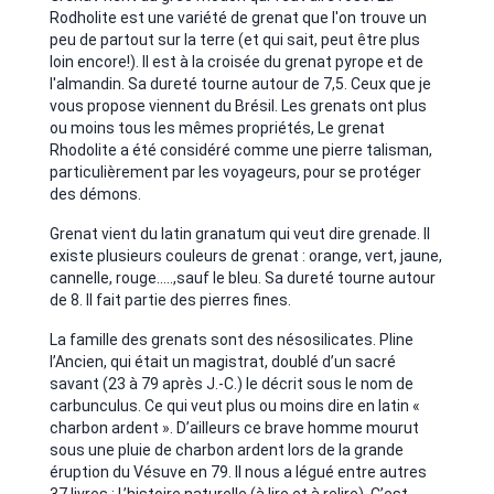
Rodholite est une variété de grenat que l'on trouve un
peu de partout sur la terre (et qui sait, peut être plus
loin encore!). Il est à la croisée du grenat pyrope et de
l'almandin. Sa dureté tourne autour de 7,5. Ceux que je
vous propose viennent du Brésil. Les grenats ont plus
ou moins tous les mêmes propriétés, Le grenat
Rhodolite a été considéré comme une pierre talisman,
particulièrement par les voyageurs, pour se protéger
des démons.
Grenat vient du latin granatum qui veut dire grenade. Il
existe plusieurs couleurs de grenat : orange, vert, jaune,
cannelle, rouge.....,sauf le bleu. Sa dureté tourne autour
de 8. Il fait partie des pierres fines.
La famille des grenats sont des nésosilicates. Pline
l’Ancien, qui était un magistrat, doublé d’un sacré
savant (23 à 79 après J.-C.) le décrit sous le nom de
carbunculus. Ce qui veut plus ou moins dire en latin «
charbon ardent ». D’ailleurs ce brave homme mourut
sous une pluie de charbon ardent lors de la grande
éruption du Vésuve en 79. Il nous a légué entre autres