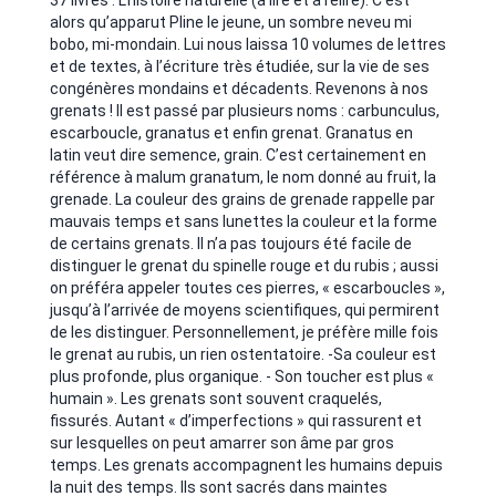
37 livres : L’histoire naturelle (à lire et à relire). C’est
alors qu’apparut Pline le jeune, un sombre neveu mi
bobo, mi-mondain. Lui nous laissa 10 volumes de lettres
et de textes, à l’écriture très étudiée, sur la vie de ses
congénères mondains et décadents. Revenons à nos
grenats ! Il est passé par plusieurs noms : carbunculus,
escarboucle, granatus et enfin grenat. Granatus en
latin veut dire semence, grain. C’est certainement en
référence à malum granatum, le nom donné au fruit, la
grenade. La couleur des grains de grenade rappelle par
mauvais temps et sans lunettes la couleur et la forme
de certains grenats. Il n’a pas toujours été facile de
distinguer le grenat du spinelle rouge et du rubis ; aussi
on préféra appeler toutes ces pierres, « escarboucles »,
jusqu’à l’arrivée de moyens scientifiques, qui permirent
de les distinguer. Personnellement, je préfère mille fois
le grenat au rubis, un rien ostentatoire. -Sa couleur est
plus profonde, plus organique. - Son toucher est plus «
humain ». Les grenats sont souvent craquelés,
fissurés. Autant « d’imperfections » qui rassurent et
sur lesquelles on peut amarrer son âme par gros
temps. Les grenats accompagnent les humains depuis
la nuit des temps. Ils sont sacrés dans maintes