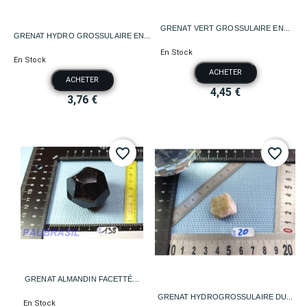
GRENAT VERT GROSSULAIRE EN...
GRENAT HYDRO GROSSULAIRE EN...
En Stock
En Stock
ACHETER
ACHETER
4,45 €
3,76 €
favorite_border
favorite_border
GRENAT ALMANDIN FACETTÉ...
GRENAT HYDROGROSSULAIRE DU...
En Stock