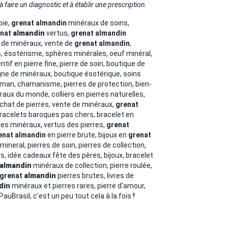
à faire un diagnostic et à établir une prescription.
pie,
grenat
almandin
minéraux de soins,
enat
almandin
vertus,
grenat
almandin
t de minéraux, vente de
grenat
almandin
,
, ésotérisme, sphères minérales, oeuf minéral,
if en pierre fine, pierre de soin, boutique de
igne de minéraux, boutique ésotérique, soins
isman, chamanisme, pierres de protection, bien-
aux du monde, colliers en pierres naturelles,
achat de pierres, vente de minéraux,
grenat
racelets baroques pas chers, bracelet en
des minéraux, vertus des pierres,
grenat
enat
almandin
en pierre brute, bijoux en
grenat
mineral, pierres de soin, pierres de collection,
, idée cadeaux fête des pères, bijoux, bracelet
almandin
minéraux de collection, pierre roulée,
grenat
almandin
pierres brutes, livres de
din
minéraux et pierres rares, pierre d'amour,
 PauBrasil, c'est un peu tout cela à la fois
!