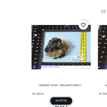
16
favorite_border

Aperçu rapide
GRENAT NOIR - MELANITE BRUT...
G
En Stock
En St
ACHETER