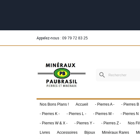
Appelez-nous :
09 79 72 83 25
search
Nos Bons Plans !
Accueil
- Pierres A -
- Pierres B 
- Pierres K -
- Pierres L -
- Pierres M -
- Pierres N 
- Pierres W & X -
- Pierres Y -
- Pierres Z -
Nos Fil
Livres
Accessoires
Bijoux
Minéraux Rares
Mi