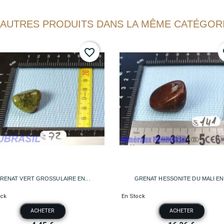
 AUTRES PRODUITS DANS LA MÊME CATÉGORI
favorite_border
fa


Aperçu rapide
Aperçu rapide
RENAT VERT GROSSULAIRE EN...
GRENAT HESSONITE DU MALI EN.
ock
En Stock
ACHETER
ACHETER