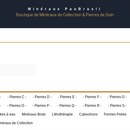
Minéraux PauBrasil
Boutique de Minéraux de Collection & Pierres de Soin
-
- Pierres C -
- Pierres D -
- Pierres E -
- Pierres F -
- Pierres G -
-
- Pierres O -
- Pierres P -
- Pierres Q -
- Pierres R -
- Pierres S -
tres à eau
Minéraux Bruts
Lithothérapie
Cabochons
Formes Polies
néraux de Collection