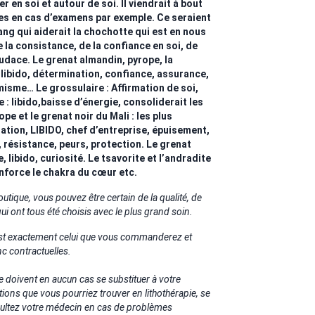
r en soi et autour de soi. Il viendrait à bout
les en cas d’examens par exemple. Ce seraient
ng qui aiderait la chochotte qui est en nous
 la consistance, de la confiance en soi, de
udace. Le grenat almandin, pyrope, la
 libido, détermination, confiance, assurance,
isme… Le grossulaire : Affirmation de soi,
e : libido,baisse d’énergie, consoliderait les
pe et le grenat noir du Mali : les plus
ation, LIBIDO, chef d’entreprise, épuisement,
g, résistance, peurs, protection. Le grenat
, libido, curiosité. Le tsavorite et l’andradite
enforce le chakra du cœur etc.
ique, vous pouvez être certain de la qualité, de
 qui ont tous été choisis avec le plus grand soin.
 est exactement celui que vous commanderez et
c contractuelles.
e doivent en aucun cas se substituer à votre
tions que vous pourriez trouver en lithothérapie, se
nsultez votre médecin en cas de problèmes