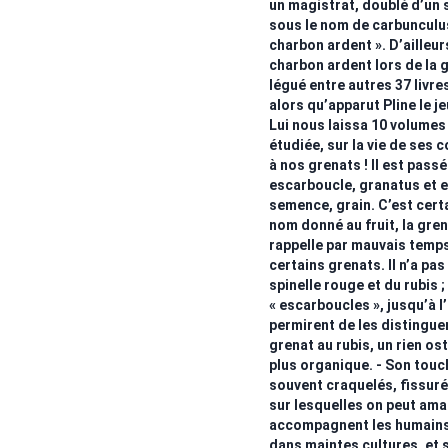
un magistrat, doublé d’un s
sous le nom de carbunculus.
charbon ardent ». D’ailleu
charbon ardent lors de la g
légué entre autres 37 livres 
alors qu’apparut Pline le 
Lui nous laissa 10 volumes d
étudiée, sur la vie de se
à nos grenats ! Il est pass
escarboucle, granatus et en
semence, grain. C’est cer
nom donné au fruit, la gre
rappelle par mauvais temps
certains grenats. Il n’a pas
spinelle rouge et du rubis 
« escarboucles », jusqu’à l
permirent de les distinguer
grenat au rubis, un rien os
plus organique. - Son touc
souvent craquelés, fissuré
sur lesquelles on peut am
accompagnent les humains d
dans maintes cultures, et 