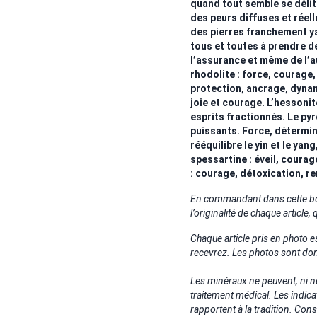
quand tout semble se délite
des peurs diffuses et réel
des pierres franchement ya
tous et toutes à prendre de
l’assurance et même de l’a
rhodolite : force, courage,
protection, ancrage, dynam
joie et courage. L’hessonit
esprits fractionnés. Le pyro
puissants. Force, détermin
rééquilibre le yin et le yan
spessartine : éveil, courage
: courage, détoxication, r
E
n commandant dans cette bout
l’originalité de chaque article,
Chaque article pris en photo
recevrez. Les photos sont don
Les minéraux ne peuvent, ni n
traitement médical. Les indica
rapportent à la tradition. Co