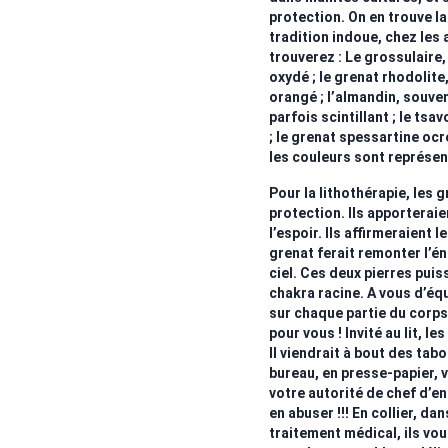
protection. On en trouve la
tradition indoue, chez les
trouverez : Le grossulaire, 
oxydé ; le grenat rhodolite
orangé ; l’almandin, souve
parfois scintillant ; le tsa
; le grenat spessartine ocr
les couleurs sont représen
Pour la lithothérapie, les 
protection. Ils apporterai
l’espoir. Ils affirmeraient 
grenat ferait remonter l’én
ciel. Ces deux pierres puis
chakra racine. A vous d’équi
sur chaque partie du corps
pour vous ! Invité au lit, 
Il viendrait à bout des tab
bureau, en presse-papier, v
votre autorité de chef d’e
en abuser !!! En collier, d
traitement médical, ils vou