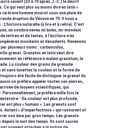
acré savant (23 à 79 après J.-C.) le décrit
 Ce qui veut plus ou moins dire en latin «
rs ce brave homme mourut sous une pluie de
rande éruption du Vésuve en 79. Il nous a
: L’histoire naturelle (à lire et à relire). C’est
jeune, un sombre neveu mi bobo, mi-mondain.
e lettres et de textes, à l’écriture très
s congénères mondains et décadents. Revenons
é par plusieurs noms : carbunculus,
fin grenat. Granatus en latin veut dire
tainement en référence à malum granatum, le
nade. La couleur des grains de grenade
 et sans lunettes la couleur et la forme de
 toujours été facile de distinguer le grenat du
; aussi on préféra appeler toutes ces pierres,
’arrivée de moyens scientifiques, qui
. Personnellement, je préfère mille fois le
tentatoire. -Sa couleur est plus profonde,
her est plus « humain ». Les grenats sont
s. Autant « d’imperfections » qui rassurent et
arrer son âme par gros temps. Les grenats
epuis la nuit des temps. Ils sont sacrés
sont souvent attachés à la notion de