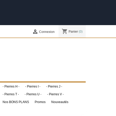
shopping_cart

Panier
(0)
Connexion
- Pierres H -
- Pierres I -
- Pierres J -
- Pierres T -
- Pierres U -
- Pierres V -
Nos BONS PLANS
Promos
Nouveautés