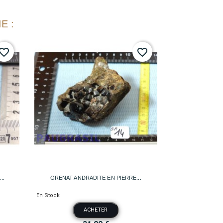
E :
vorite_border
favorite_border

Aperçu rapide
..
GRENAT ANDRADITE EN PIERRE...
En Stock
ACHETER