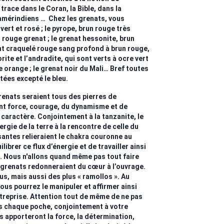
 trace dans le Coran, la Bible, dans la
 amérindiens … Chez les grenats, vous
vert et rosé ; le pyrope, brun rouge très
, rouge grenat ; le grenat hessonite, brun
nt craquelé rouge sang profond à brun rouge,
vorite et l’andradite, qui sont verts à ocre vert
e orange ; le grenat noir du Mali… Bref toutes
tées excepté le bleu.
grenats seraient tous des pierres de
ent force, courage, du dynamisme et de
le caractère. Conjointement à la tanzanite, le
ergie de la terre à la rencontre de celle du
santes relieraient le chakra couronne au
librer ce flux d’énergie et de travailler ainsi
. Nous n'allons quand même pas tout faire
les grenats redonneraient du cœur à l’ouvrage.
ous, mais aussi des plus « ramollos ». Au
ous pourrez le manipuler et affirmer ainsi
ntreprise. Attention tout de même de ne pas
ans chaque poche, conjointement à votre
s apporteront la force, la détermination,