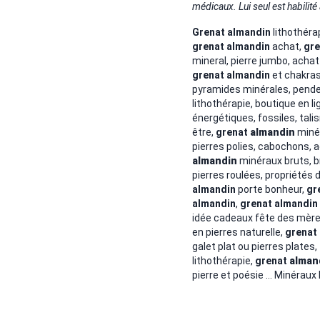
médicaux. Lui seul est habilité 
Grenat almandin
lithothéra
grenat
almandin
achat,
gr
mineral, pierre jumbo, acha
grenat
almandin
et chakras
pyramides minérales, pendent
lithothérapie, boutique en l
énergétiques, fossiles, tal
être,
grenat
almandin
minér
pierres polies, cabochons, 
almandin
minéraux bruts, b
pierres roulées, propriétés 
almandin
porte bonheur,
gr
almandin
,
grenat
almandin
idée cadeaux fête des mères
en pierres naturelle,
grenat
galet plat ou pierres plates,
lithothérapie,
grenat
alman
pierre et poésie ... Minéraux