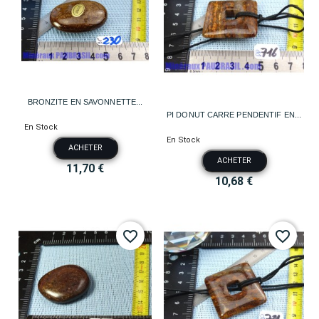
BRONZITE EN SAVONNETTE...
PI DONUT CARRE PENDENTIF EN...
En Stock
En Stock
ACHETER
ACHETER
11,70 €
10,68 €
favorite_border
favorite_border