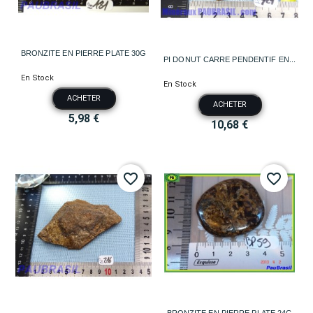
BRONZITE EN PIERRE PLATE 30G
PI DONUT CARRE PENDENTIF EN...
En Stock
En Stock
ACHETER
ACHETER
5,98 €
10,68 €
favorite_border
favorite_border