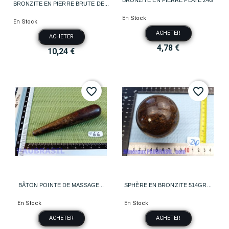
BRONZITE EN PIERRE PLATE 24G
BRONZITE EN PIERRE BRUTE DE...
En Stock
En Stock
ACHETER
ACHETER
4,78 €
10,24 €
favorite_border
favorite_border
BÂTON POINTE DE MASSAGE...
SPHÈRE EN BRONZITE 514GR...
En Stock
En Stock
ACHETER
ACHETER