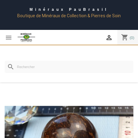
Minéraux PauBrasil
Boutique de Minéraux de Collection & Pierres de Soin
shopping_cart


(0)
search