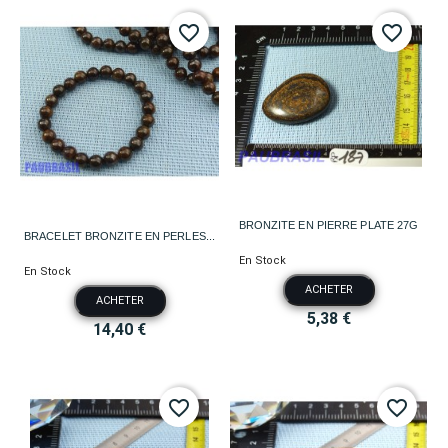
favorite_border
favorite_border
BRONZITE EN PIERRE PLATE 27G
BRACELET BRONZITE EN PERLES...
En Stock
En Stock
ACHETER
ACHETER
5,38 €
14,40 €
favorite_border
favorite_border