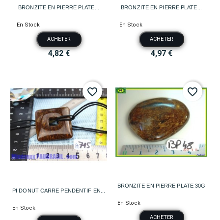
BRONZITE EN PIERRE PLATE...
BRONZITE EN PIERRE PLATE...
En Stock
En Stock
ACHETER
ACHETER
4,82 €
4,97 €
favorite_border
favorite_border
BRONZITE EN PIERRE PLATE 30G
PI DONUT CARRE PENDENTIF EN...
En Stock
En Stock
ACHETER