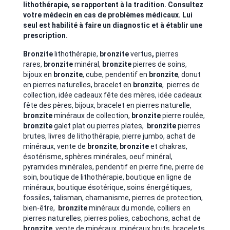
lithothérapie, se rapportent à la tradition. Consultez
votre médecin en cas de problèmes médicaux. Lui
seul est habilité à faire un diagnostic et à établir une
prescription.
Bronzite
lithothérapie,
bronzite
vertus
,
pierres
rares,
bronzite
minéral,
bronzite
pierres de soins,
bijoux en
bronzite
, cube, pendentif en
bronzite
, donut
en pierres naturelles, bracelet en
bronzite
, pierres de
collection, idée cadeaux fête des mères, idée cadeaux
fête des pères, bijoux, bracelet en pierres naturelle,
bronzite
minéraux de collection,
bronzite
pierre roulée,
bronzite
galet plat ou pierres plates,
bronzite
pierres
brutes, livres de lithothérapie, pierre jumbo, achat de
minéraux, vente de
bronzite
,
bronzite
et chakras,
ésotérisme, sphères minérales, oeuf minéral,
pyramides minérales, pendentif en pierre fine, pierre de
soin, boutique de lithothérapie, boutique en ligne de
minéraux, boutique ésotérique, soins énergétiques,
fossiles, talisman, chamanisme, pierres de protection,
bien-être,
bronzite
minéraux du monde, colliers en
pierres naturelles, pierres polies, cabochons, achat de
bronzite
, vente de minéraux, minéraux bruts, bracelets