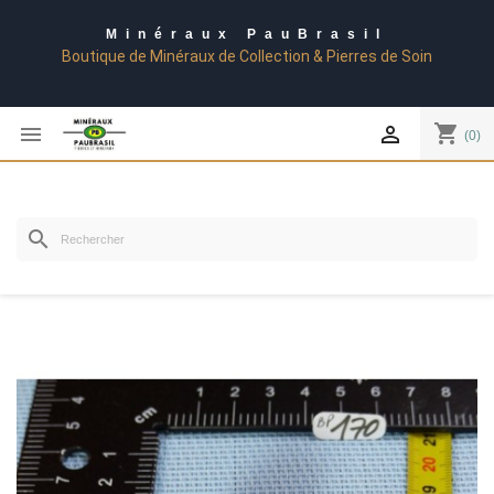
Minéraux PauBrasil
Boutique de Minéraux de Collection & Pierres de Soin
shopping_cart


(0)
search