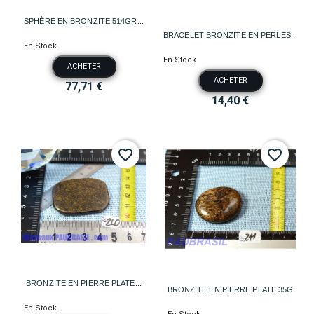
SPHÈRE EN BRONZITE 514GR...
BRACELET BRONZITE EN PERLES...
En Stock
En Stock
ACHETER
ACHETER
77,71 €
14,40 €
favorite_border
favorite_border
BRONZITE EN PIERRE PLATE...
BRONZITE EN PIERRE PLATE 35G
En Stock