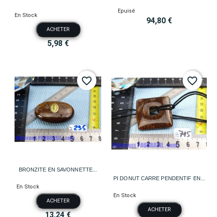
Epuisé
En Stock
94,80 €
ACHETER
5,98 €
favorite_border
favorite_border
BRONZITE EN SAVONNETTE...
PI DONUT CARRE PENDENTIF EN...
En Stock
En Stock
ACHETER
ACHETER
13,24 €