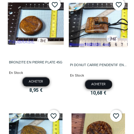
favorite_border
favorite_border
BRONZITE EN PIERRE PLATE 45G
PI DONUT CARRE PENDENTIF EN...
En Stock
En Stock
ACHETER
ACHETER
8,95 €
10,68 €
favorite_border
favorite_border