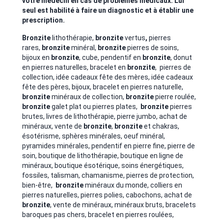
votre médecin en cas de problèmes médicaux. Lui
seul est habilité à faire un diagnostic et à établir une
prescription.
Bronzite
lithothérapie,
bronzite
vertus
,
pierres
rares,
bronzite
minéral,
bronzite
pierres de soins,
bijoux en
bronzite
, cube, pendentif en
bronzite
, donut
en pierres naturelles, bracelet en
bronzite
, pierres de
collection, idée cadeaux fête des mères, idée cadeaux
fête des pères, bijoux, bracelet en pierres naturelle,
bronzite
minéraux de collection,
bronzite
pierre roulée,
bronzite
galet plat ou pierres plates,
bronzite
pierres
brutes, livres de lithothérapie, pierre jumbo, achat de
minéraux, vente de
bronzite
,
bronzite
et chakras,
ésotérisme, sphères minérales, oeuf minéral,
pyramides minérales, pendentif en pierre fine, pierre de
soin, boutique de lithothérapie, boutique en ligne de
minéraux, boutique ésotérique, soins énergétiques,
fossiles, talisman, chamanisme, pierres de protection,
bien-être,
bronzite
minéraux du monde, colliers en
pierres naturelles, pierres polies, cabochons, achat de
bronzite
, vente de minéraux, minéraux bruts, bracelets
baroques pas chers, bracelet en pierres roulées,