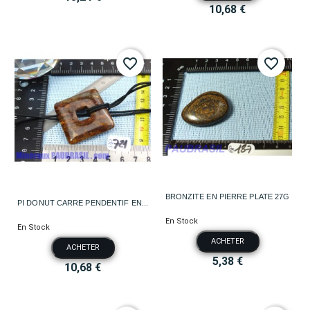
10,68 €
favorite_border
favorite_border
BRONZITE EN PIERRE PLATE 27G
PI DONUT CARRE PENDENTIF EN...
En Stock
En Stock
ACHETER
ACHETER
5,38 €
10,68 €