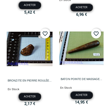
En Stock
ACHETER
ACHETER
5,42 €
6,96 €
favorite_border
favorite_border
BATON POINTE DE MASSAGE...
BRONZITE EN PIERRE ROULÉE...
En Stock
En Stock
ACHETER
ACHETER
14,95 €
2,17 €