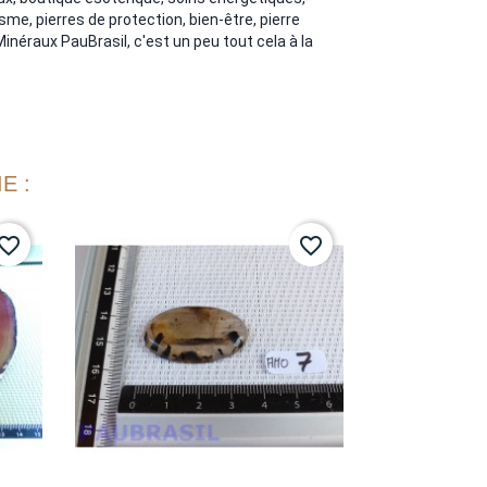
me, pierres de protection, bien-être, pierre
 Minéraux PauBrasil, c'est un peu tout cela à la
E :
vorite_border
favorite_border