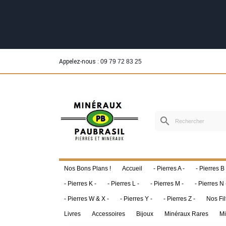
Appelez-nous :
09 79 72 83 25
search
Nos Bons Plans !
Accueil
- Pierres A -
- Pierres B 
- Pierres K -
- Pierres L -
- Pierres M -
- Pierres N 
- Pierres W & X -
- Pierres Y -
- Pierres Z -
Nos Fil
Livres
Accessoires
Bijoux
Minéraux Rares
Mi