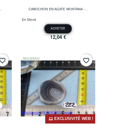

Aperçu rapide
.
CABOCHON EN AGATE MONTANA -...
En Stock
ACHETER
12,04 €
NOUVEAU
vorite_border
favorite_border
EXCLUSIVITÉ WEB !

Aperçu rapide