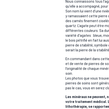
Nous connaissons tous l’ag
qu’elle a accompagné, pour
Son nom lui vient d’une riv
y ramassaient cette pierre d
des camés finement ciselés.
quartz. L'agate peut être m
différentes couleurs. Sa dur
variété d'agates : bleue, mo
le bois pétrifié en fait lui au
pierre de stabilité, symbole 
serait la pierre de la stabili
En commandant dans cette b
et de vente de pierres de so
l’originalité de chaque minér
soin.
Les photos que vous trouver
pierres de soins sont génér
pas le cas, vous en serez cl
Les minéraux ne peuvent, n
votre traitement médical. 
lithothérapie, se rapporten