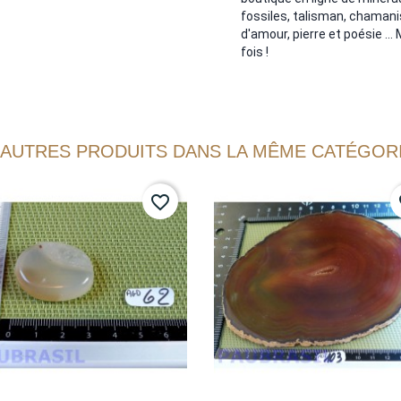
fossiles, talisman, chamanis
d'amour, pierre et poésie ...
fois !
 AUTRES PRODUITS DANS LA MÊME CATÉGORI
favorite_border
fa