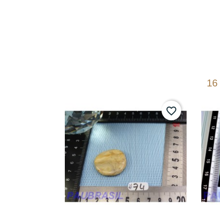
16
favorite_border