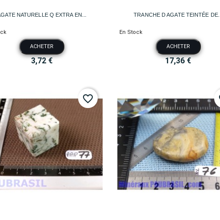


Aperçu rapide
Aperçu rapide
AGATE NATURELLE Q EXTRA EN...
TRANCHE D AGATE TEINTÉE DE..
ock
En Stock
ACHETER
ACHETER
3,72 €
17,36 €
favorite_border
fa


Aperçu rapide
Aperçu rapide