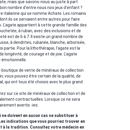
ate, mais que savons-nous au juste à part
 bon nombre d’entre nous nos jeux d’enfant ?
ière italienne qui se nomme Achate. Les romains
ont ils se servaient entre autres pour faire
 L'agate appartient à cette grande famille des
ouchetée, à ruban, avec des inclusions et de
eté est de 6 à 7. Il existe un grand nombre de
usse, à dendrites, rubanée, blanche, arborisée,
ssi partie. Pour la lithothérapie, l'agate est la
de longévité, de courage et de joie. L'agate
té émotionnelle.
outique de vente de minéraux de collection
in, vous pouvez être certain de la qualité, de
al, qui ont tous été choisis avec le plus grand
ez sur ce site de minéraux de collection et de
alement contractuelles. Lorsque ce ne sera
airement avertis -ies.
i ne doivent en aucun cas se substituer à
Les indications que vous pourriez trouver en
t à la tradition. Consultez votre médecin en