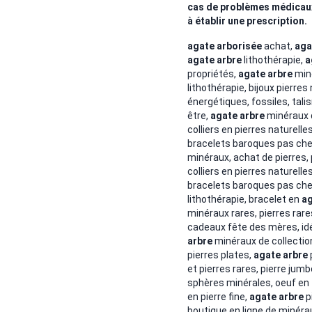
cas de problèmes médicaux. 
à établir une prescription.
a
gate arborisée
achat,
aga
agate arbre
lithothérapie,
a
propriétés,
agate arbre
min
lithothérapie, bijoux pierres
énergétiques, fossiles, tal
être,
agate arbre
minéraux 
colliers en pierres naturell
bracelets baroques pas cher
minéraux, achat de pierres,
colliers en pierres naturell
bracelets baroques pas che
lithothérapie, bracelet en
ag
minéraux rares, pierres rares
cadeaux fête des mères, id
arbre
minéraux de collectio
pierres plates,
agate arbre
et pierres rares, pierre jumb
sphères minérales, oeuf en
en pierre fine,
agate arbre
p
boutique en ligne de minéra