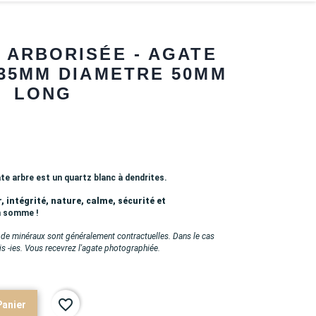
 ARBORISÉE - AGATE
35MM DIAMETRE 50MM
LONG
e arbre est un quartz blanc à dendrites.
, intégrité, nature, calme, sécurité et
en somme !
 de minéraux sont généralement contractuelles. Dans le cas
is -ies. Vous recevrez l'agate photographiée.
favorite_border
Panier