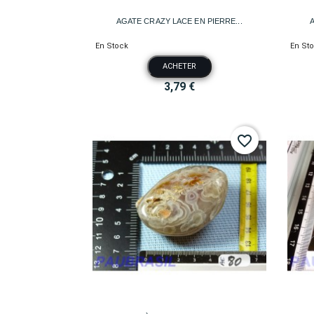

Aperçu rapide
AGATE CRAZY LACE EN PIERRE...
En Stock
En St
ACHETER
3,79 €
favorite_border

Aperçu rapide