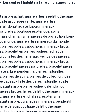
Lui seul est habilité à faire un diagnostic et
te arbre
achat,
agate arborisée
lithothérapie,
gate arborisée
vente
,
agate arbre
eral, donut
agate
, bijoux minéraux
 naturelles,
boutique ésotérique, soins
isman, chamanisme, pierres de protection, bien-
du monde,
agate arbre
minéraux du monde,
es, pierres polies, cabochons, minéraux bruts,
s, bracelet en pierres roulées, achat de
 propriétés des minéraux, vertus des pierres
,
es, pierres polies, cabochons, minéraux bruts,
rs,
bracelet pierres naturelles, bracelet pierre
ate arbre
, pendentifs pierres naturelles,
, pierres de soins, pierres de collection, idée
ée cadeaux fête des pères naturelle,
agate
n,
agate arbre
pierre roulée, galet plat ou
pierres brutes, livres de lithothérapie, minéraux
o,
agate arbre
et chakras, ésotérisme,
agate arbre
, pyramides minérales, pendentif
ierre de soin, boutique de lithothérapie,
ux, boutique ésotérique, soins énergétiques,