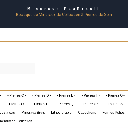
Minéraux PauBrasil
Boutique de Minéraux de Collection & Pierres de Soin
-
- Pierres C -
- Pierres D -
- Pierres E -
- Pierres F -
- Pierres G -
-
- Pierres O -
- Pierres P -
- Pierres Q -
- Pierres R -
- Pierres S -
tres à eau
Minéraux Bruts
Lithothérapie
Cabochons
Formes Polies
néraux de Collection