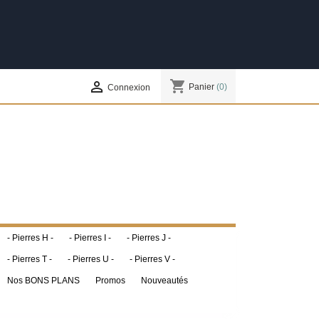
shopping_cart

Panier
(0)
Connexion
- Pierres H -
- Pierres I -
- Pierres J -
- Pierres T -
- Pierres U -
- Pierres V -
Nos BONS PLANS
Promos
Nouveautés