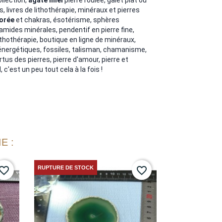
s, livres de lithothérapie, minéraux et pierres
orée
et chakras, ésotérisme, sphères
amides minérales, pendentif en pierre fine,
lithothérapie, boutique en ligne de minéraux,
énergétiques, fossiles, talisman, chamanisme,
tus des pierres, pierre d'amour, pierre et
 c'est un peu tout cela à la fois !
E :
RUPTURE DE STOCK
vorite_border
favorite_border