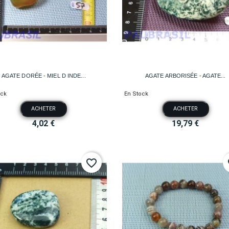


Aperçu rapide
Aperçu rapide
AGATE DORÉE - MIEL D INDE...
AGATE ARBORISÉE - AGATE...
ock
En Stock
ACHETER
ACHETER
4,02 €
19,79 €
favorite_border
fa