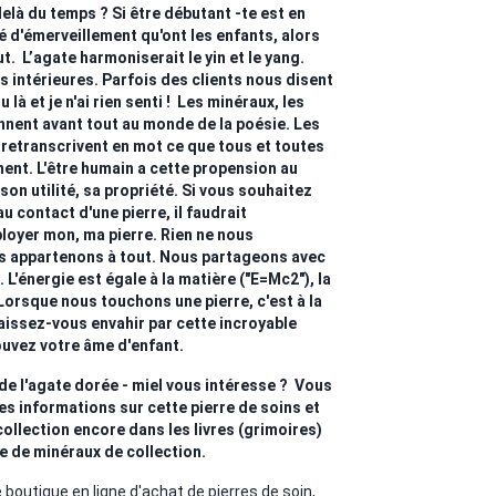
elà du temps ? Si être débutant -te est en
é d'émerveillement qu'ont les enfants, alors
aut. L’agate harmoniserait le yin et le yang.
es intérieures. Parfois des clients nous disent
ou là et je n'ai rien senti ! Les minéraux, les
ennent avant tout au monde de la poésie. Les
s retranscrivent en mot ce que tous et toutes
nt. L'être humain a cette propension au
son utilité, sa propriété. Si vous souhaitez
u contact d'une pierre, il faudrait
oyer mon, ma pierre. Rien ne nous
us appartenons à tout. Nous partageons avec
. L'énergie est égale à la matière ("E=Mc2"), la
Lorsque nous touchons une pierre, c'est à la
Laissez-vous envahir par cette incroyable
ouvez votre âme d'enfant.
e l'agate dorée - miel vous intéresse ? Vous
s informations sur cette pierre de soins et
ollection encore dans les livres (grimoires)
e de minéraux de collection.
utique en ligne d'achat de pierres de soin,