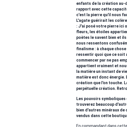
enfants de la création au-d
rapport avec cette capacit
c'est la pierre qu'il nous f
L'agate guérirait les colèr
: J'ai posé votre pierre ici 
fleurs, les étoiles apparti
poètes le savent bien et il
nous ressentons confuséme
finalisme : à chaque chose 
ressentir quoi que ce soit a
commencer par ne pas empl
appartient vraiment et no
la matière un instant de vie
matière est donc énergie. 
création que l'on touche. 
perpétuelle création. Retr
Les pouvoirs symboliques d
trouverez beaucoup d'autre
bien d'autres minéraux de c
vendus dans cette boutiqu
En commandant dans cette bo