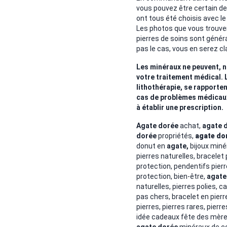
vous pouvez être certain de l
ont tous été choisis avec le
Les photos que vous trouver
pierres de soins sont génér
pas le cas, vous en serez cl
Les minéraux ne peuvent, n
votre traitement médical. 
lithothérapie, se rapporten
cas de problèmes médicaux. 
à établir une prescription.
Agate dorée
achat,
agate 
dorée
propriétés,
agate do
donut en
agate,
bijoux minér
pierres naturelles, bracelet 
protection, pendentifs pierr
protection, bien-être,
agate
naturelles, pierres polies,
pas chers, bracelet en pier
pierres,
pierres rares, pierr
idée cadeaux fête des mères
agate dorée
minéraux de co