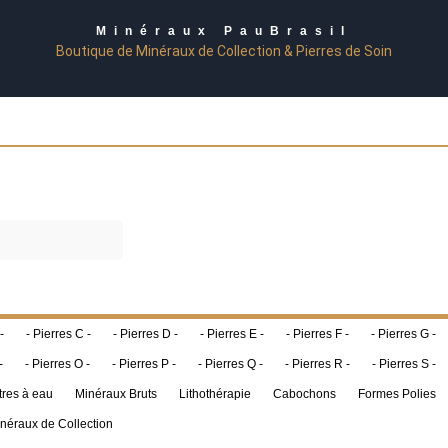
Minéraux PauBrasil
Boutique de Minéraux de Collection & Pierres de Soin
-
- Pierres C -
- Pierres D -
- Pierres E -
- Pierres F -
- Pierres G -
-
- Pierres O -
- Pierres P -
- Pierres Q -
- Pierres R -
- Pierres S -
tres à eau
Minéraux Bruts
Lithothérapie
Cabochons
Formes Polies
néraux de Collection