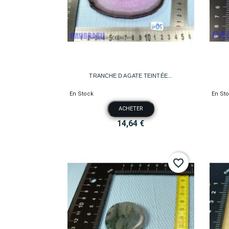

Aperçu rapide
TRANCHE D AGATE TEINTÉE...
En Stock
En St
ACHETER
14,64 €
favorite_border