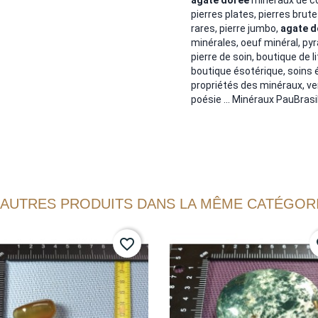
pierres plates, pierres brute
rares, pierre jumbo,
agate d
minérales, oeuf minéral, pyr
pierre de soin, boutique de 
boutique ésotérique, soins 
propriétés des minéraux, ver
poésie ... Minéraux PauBrasil,
 AUTRES PRODUITS DANS LA MÊME CATÉGORI
favorite_border
fa