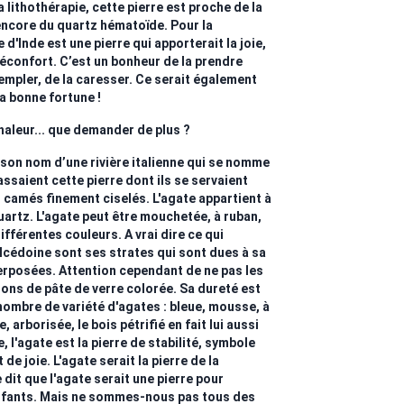
a lithothérapie, cette pierre est proche de la
 encore du quartz hématoïde. Pour la
 d'Inde est une pierre qui apporterait la joie,
e réconfort. C’est un bonheur de la prendre
empler, de la caresser. Ce serait également
la bonne fortune !
haleur... que demander de plus ?
 son nom d’une rivière italienne qui se nomme
ssaient cette pierre dont ils se servaient
s camés finement ciselés. L'agate appartient à
uartz. L'agate peut être mouchetée, à ruban,
ifférentes couleurs. A vrai dire ce qui
alcédoine sont ses strates qui sont dues à sa
rposées. Attention cependant de ne pas les
ons de pâte de verre colorée. Sa dureté est
d nombre de variété d'agates : bleue, mousse, à
 arborisée, le bois pétrifié en fait lui aussi
e, l'agate est la pierre de stabilité, symbole
de joie. L'agate serait la pierre de la
e dit que l'agate serait une pierre pour
enfants. Mais ne sommes-nous pas tous des