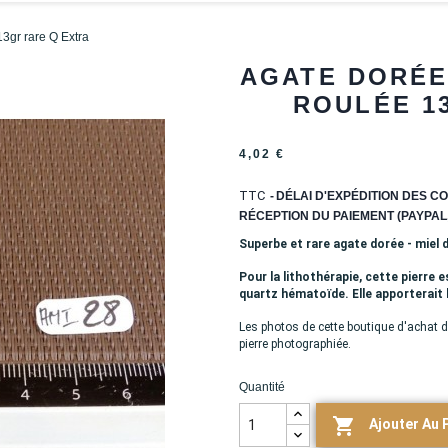
13gr rare Q Extra
AGATE DORÉE 
ROULÉE 1
4,02 €
TTC
DÉLAI D'EXPÉDITION DES CO
RÉCEPTION DU PAIEMENT (PAYPAL,
Superbe et rare agate dorée - miel d
Pour la lithothérapie, cette pierre e
quartz hématoïde. Elle apporterait la
Les photos de cette boutique d'achat d
pierre photographiée.
Quantité

Ajouter Au 