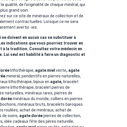
a qualité, de l’originalité de chaque minéral, qui
 plus grand soin.
ez sur ce site de minéraux de collection et de
alement contractuelles. Lorsque ce ne sera
airement avertis -ies.
i ne doivent en aucun cas se substituer à
Les indications que vous pourriez trouver en
t à la tradition. Consultez votre médecin en
Lui seul est habilité à faire un diagnostic et
dorée
lithothérapie,
agate miel
vente
,
agate
rée
mineral, pendentifs en pierres naturelles,
aux lithothérapie, bijoux en
agate,
bracelet
pierre lithothérapie, bracelet pierres de
es naturelles, minéraux rares,
pierres de
 dorée
minéraux du monde, colliers en pierres
 cabochons, minéraux bruts, bracelets baroques
res roulées, achat de minéraux, achat de
es de soins,
agate dorée
pierres de collection,
, idée cadeaux fête des pères naturelle,
llection,
agate miel
pierre roulée, galet plat ou