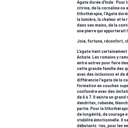
Agate dorée d'Inde : Pour l
citrine, de la cornaline ou
lithothérapie, l’Agate dorée
la lumière, la chaleur et l
dans ses mains, de la cont
une pierre qui apporterait 
Joie, fortune, réconfort, c
L'agate tient certainement
Achate. Les romains y rama
entre autres pour faire de
cette grande famille des q
avec des inclusions et de d
différencie l'agate de la c
formation en couches supe
confondre avec des imitati
de 6 à 7. Il existe un gran
dendrites, rubanée, blanche,
partie. Pour la lithothérapi
de longévité, de courage et 
stabilité émotionnelle. Il s
débutants -tes, pour les 