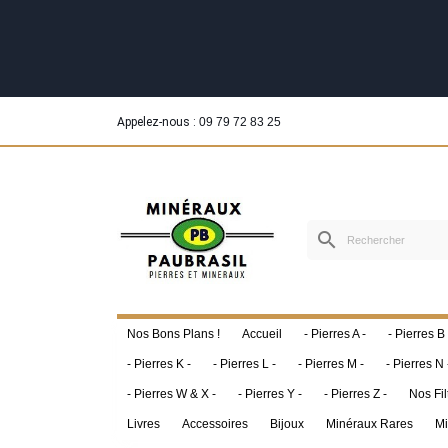
Appelez-nous :
09 79 72 83 25
search
Nos Bons Plans !
Accueil
- Pierres A -
- Pierres B 
- Pierres K -
- Pierres L -
- Pierres M -
- Pierres N 
- Pierres W & X -
- Pierres Y -
- Pierres Z -
Nos Fil
Livres
Accessoires
Bijoux
Minéraux Rares
Mi