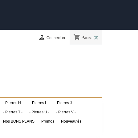
shopping_cart

Panier
(0)
Connexion
- Pierres H -
- Pierres I -
- Pierres J -
- Pierres T -
- Pierres U -
- Pierres V -
Nos BONS PLANS
Promos
Nouveautés