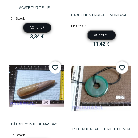
AGATE TURITELLE -...
CABOCHON EN AGATE MONTANA -...
En Stock
En Stock
ACHETER
ACHETER
3,34 €
11,42 €
favorite_border
favorite_border
BÂTON POINTE DE MASSAGE...
PI DONUT AGATE TEINTÉE DE 5CM
En Stock