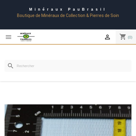
Minéraux PauBrasil
Boutique de Minéraux de Collection & Pierres de Soin
shopping_cart


(0)
search