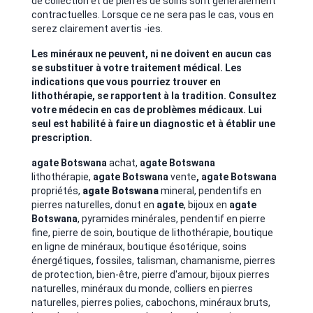
de collection et de pierres de soins sont généralement
contractuelles. Lorsque ce ne sera pas le cas, vous en
serez clairement avertis -ies.
Les minéraux ne peuvent, ni ne doivent en aucun cas
se substituer à votre traitement médical. Les
indications que vous pourriez trouver en
lithothérapie, se rapportent à la tradition. Consultez
votre médecin en cas de problèmes médicaux. Lui
seul est habilité à faire un diagnostic et à établir une
prescription.
agate Botswana
achat,
agate Botswana
lithothérapie,
agate Botswana
vente
,
agate Botswana
propriétés,
agate Botswana
mineral, pendentifs en
pierres naturelles, donut en
agate
, bijoux en
agate
Botswana
,
pyramides minérales, pendentif en pierre
fine, pierre de soin, boutique de lithothérapie, boutique
en ligne de minéraux, boutique ésotérique, soins
énergétiques, fossiles, talisman, chamanisme, pierres
de protection, bien-être, pierre d'amour,
bijoux pierres
naturelles,
minéraux du monde, colliers en pierres
naturelles, pierres polies, cabochons, minéraux bruts,