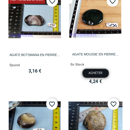
favorite_border
favorite_border
AGATE MOUSSE EN PIERRE...
AGATE BOTSWANA EN PIERRE...
En Stock
Epuisé
3,16 €
ACHETER
4,24 €
favorite_border
favorite_border