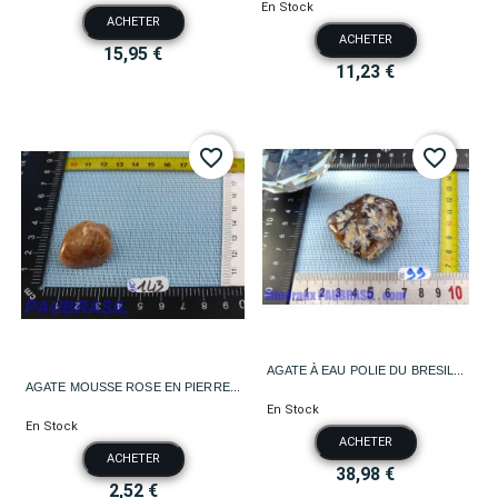
En Stock
ACHETER
ACHETER
15,95 €
11,23 €
favorite_border
favorite_border
AGATE À EAU POLIE DU BRESIL...
AGATE MOUSSE ROSE EN PIERRE...
En Stock
En Stock
ACHETER
ACHETER
38,98 €
2,52 €