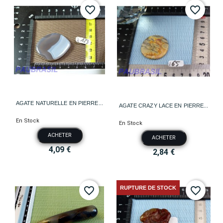
favorite_border
favorite_border
AGATE NATURELLE EN PIERRE...
AGATE CRAZY LACE EN PIERRE...
En Stock
En Stock
ACHETER
ACHETER
4,09 €
2,84 €
RUPTURE DE STOCK
favorite_border
favorite_border