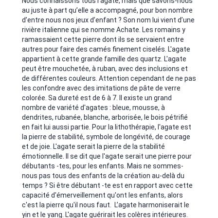
Nous connaissons tous l’agate, mais que savons-nous
au juste à part qu’elle a accompagné, pour bon nombre
d’entre nous nos jeux d’enfant ? Son nom lui vient d’une
rivière italienne qui se nomme Achate. Les romains y
ramassaient cette pierre dont ils se servaient entre
autres pour faire des camés finement ciselés. L'agate
appartient à cette grande famille des quartz. L'agate
peut être mouchetée, à ruban, avec des inclusions et
de différentes couleurs. Attention cependant de ne pas
les confondre avec des imitations de pâte de verre
colorée. Sa dureté est de 6 à 7. Il existe un grand
nombre de variété d'agates : bleue, mousse, à
dendrites, rubanée, blanche, arborisée, le bois pétrifié
en fait lui aussi partie. Pour la lithothérapie, l'agate est
la pierre de stabilité, symbole de longévité, de courage
et de joie. L'agate serait la pierre de la stabilité
émotionnelle. Il se dit que l'agate serait une pierre pour
débutants -tes, pour les enfants. Mais ne sommes-
nous pas tous des enfants de la création au-delà du
temps ? Si être débutant -te est en rapport avec cette
capacité d'émerveillement qu'ont les enfants, alors
c'est la pierre qu'il nous faut. L’agate harmoniserait le
yin et le yang. L'agate guérirait les colères intérieures.