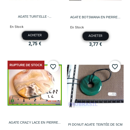
AGATE TURITELLE -...
AGATE BOTSWANA EN PIERRE...
En Stock
En Stock
ACHETER
ACHETER
2,75 €
3,77 €
RUPTURE DE STOCK
favorite_border
favorite_border
AGATE CRAZY LACE EN PIERRE...
PI DONUT AGATE TEINTÉE DE 5CM