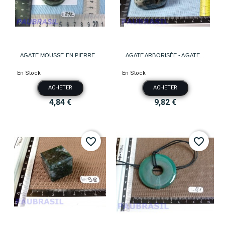
AGATE MOUSSE EN PIERRE...
AGATE ARBORISÉE - AGATE...
En Stock
En Stock
ACHETER
ACHETER
4,84 €
9,82 €
favorite_border
favorite_border