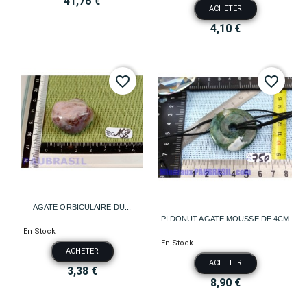
41,76 €
ACHETER
4,10 €
favorite_border
favorite_border
AGATE ORBICULAIRE DU...
PI DONUT AGATE MOUSSE DE 4CM
En Stock
En Stock
ACHETER
ACHETER
3,38 €
8,90 €