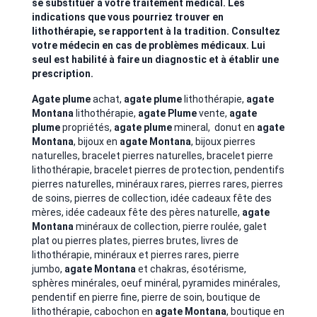
se substituer à votre traitement médical. Les
indications que vous pourriez trouver en
lithothérapie, se rapportent à la tradition. Consultez
votre médecin en cas de problèmes médicaux. Lui
seul est habilité à faire un diagnostic et à établir une
prescription.
Agate plume
achat,
agate plume
lithothérapie,
agate
Montana
lithothérapie,
agate Plume
vente,
agate
plume
propriétés,
agate plume
mineral, donut en
agate
Montana
, bijoux en
agate Montana
, bijoux pierres
naturelles, bracelet pierres naturelles, bracelet pierre
lithothérapie, bracelet pierres de protection, pendentifs
pierres naturelles, minéraux rares, pierres rares, pierres
de soins, pierres de collection, idée cadeaux fête des
mères, idée cadeaux fête des pères naturelle,
agate
Montana
minéraux de collection, pierre roulée, galet
plat ou pierres plates, pierres brutes, livres de
lithothérapie, minéraux et pierres rares, pierre
jumbo,
agate Montana
et chakras, ésotérisme,
sphères minérales, oeuf minéral, pyramides minérales,
pendentif en pierre fine, pierre de soin, boutique de
lithothérapie, cabochon en
agate Montana
, boutique en