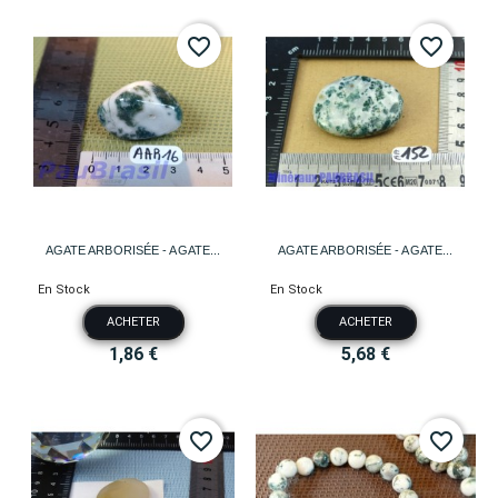
favorite_border
favorite_border
AGATE ARBORISÉE - AGATE...
AGATE ARBORISÉE - AGATE...
En Stock
En Stock
ACHETER
ACHETER
1,86 €
5,68 €
favorite_border
favorite_border