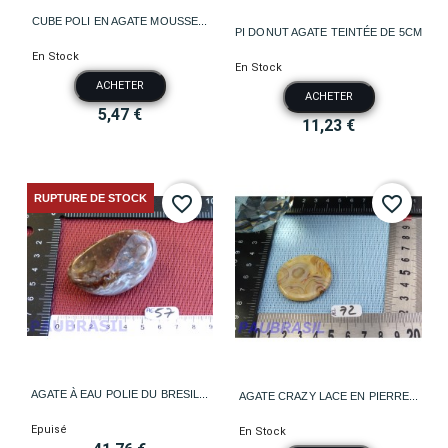
CUBE POLI EN AGATE MOUSSE...
PI DONUT AGATE TEINTÉE DE 5CM
En Stock
En Stock
ACHETER
ACHETER
5,47 €
11,23 €
RUPTURE DE STOCK
favorite_border
favorite_border
AGATE À EAU POLIE DU BRESIL...
AGATE CRAZY LACE EN PIERRE...
Epuisé
En Stock