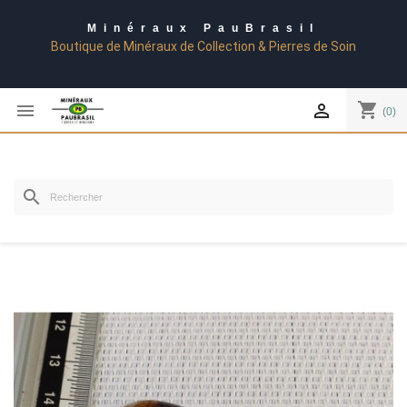
Minéraux PauBrasil
Boutique de Minéraux de Collection & Pierres de Soin
shopping_cart


(0)
search