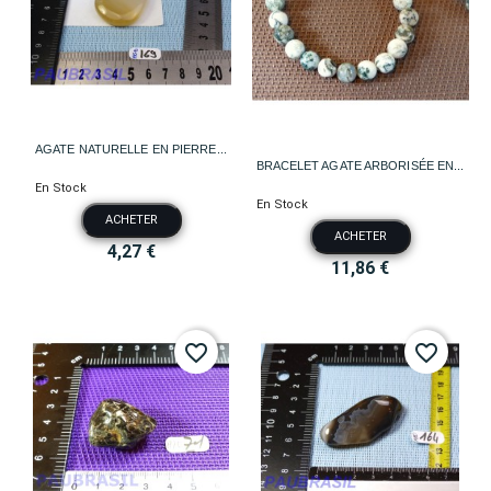
AGATE NATURELLE EN PIERRE...
BRACELET AGATE ARBORISÉE EN...
En Stock
En Stock
ACHETER
ACHETER
4,27 €
11,86 €
favorite_border
favorite_border