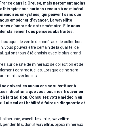
France dans la Creuse, mais nettement moins
thothérapie nous aurions recours à ce minéral
s mémoires enkystées, qui peuvent sans que
nous empêcher d’avancer. La wavellite
 zones d’ombre de notre mémoire. Elle nous
ler clairement des pensées abstraites.
outique de vente de minéraux de collection
in, vous pouvez être certain de la qualité, de
al, qui ont tous été choisis avec le plus grand
ez sur ce site de minéraux de collection et de
alement contractuelles. Lorsque ce ne sera
airement avertis -ies.
i ne doivent en aucun cas se substituer à
Les indications que vous pourriez trouver en
t à la tradition. Consultez votre médecin en
Lui seul est habilité à faire un diagnostic et
thothérapie,
wavellite
vente,
wavellite
l, pendentifs, donut
wavellite
, bijoux minéraux