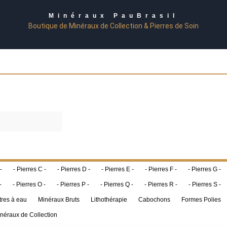
Minéraux PauBrasil
Boutique de Minéraux de Collection & Pierres de Soin
-
- Pierres C -
- Pierres D -
- Pierres E -
- Pierres F -
- Pierres G -
-
- Pierres O -
- Pierres P -
- Pierres Q -
- Pierres R -
- Pierres S -
tres à eau
Minéraux Bruts
Lithothérapie
Cabochons
Formes Polies
néraux de Collection