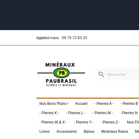
Appelez-nous :
09 79 72 83 25
search
Nos Bons Plans !
Accueil
- Pierres A -
- Pierres B 
- Pierres K -
- Pierres L -
- Pierres M -
- Pierres N 
- Pierres W & X -
- Pierres Y -
- Pierres Z -
Nos Fil
Livres
Accessoires
Bijoux
Minéraux Rares
Mi