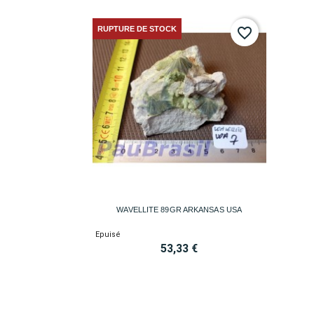
RUPTURE DE STOCK
favorite_border

Aperçu rapide
WAVELLITE 89GR ARKANSAS USA
Epuisé
53,33 €