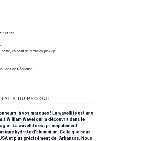
PS2 et SSL
ait
 poste, en point de retrait ou pick up
 de Bons de Réduction
ÉTAILS DU PRODUIT
onneurs, à vos marques ! La wavellite est une
m à William Wavel qui la découvrit dans le
gne. La wavellite est principalement
asique hydraté d’aluminium. Celle que nous
USA et plus précisément de l'Arkansas. Nous