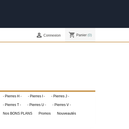
shopping_cart

Panier
(0)
Connexion
- Pierres H -
- Pierres I -
- Pierres J -
- Pierres T -
- Pierres U -
- Pierres V -
Nos BONS PLANS
Promos
Nouveautés