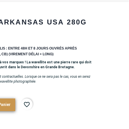
ARKANSAS USA 280G
LIS : ENTRE 48H ET 8 JOURS OUVRÉS APRÈS
 CB) (VIREMENT DÉLAI + LONG)
 vos marques ! La wavellite est une pierre rare qui doit
uvrit dans le Devonshire en Grande Bretagne.
 contractuelles. Lorsque ce ne sera pas le cas, vous en serez
 wavellite photographiée.
favorite_border
Panier