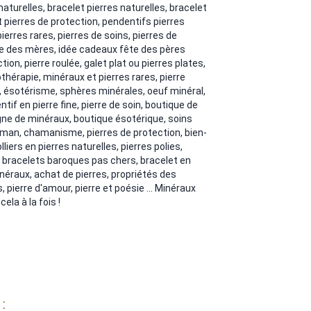
 naturelles, bracelet pierres naturelles, bracelet
et pierres de protection, pendentifs pierres
ierres rares, pierres de soins, pierres de
te des mères, idée cadeaux fête des pères
tion, pierre roulée, galet plat ou pierres plates,
hothérapie, minéraux et pierres rares, pierre
 ésotérisme, sphères minérales, oeuf minéral,
if en pierre fine, pierre de soin, boutique de
igne de minéraux, boutique ésotérique, soins
isman, chamanisme, pierres de protection, bien-
iers en pierres naturelles, pierres polies,
 bracelets baroques pas chers, bracelet en
néraux, achat de pierres, propriétés des
 pierre d'amour, pierre et poésie ... Minéraux
ela à la fois !
: