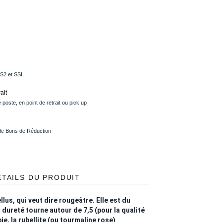
PS2 et SSL
ait
 poste, en point de retrait ou pick up
 de Bons de Réduction
ÉTAILS DU PRODUIT
ellus, qui veut dire rougeâtre. Elle est du
dureté tourne autour de 7,5 (pour la qualité
e, la rubellite (ou tourmaline rose)