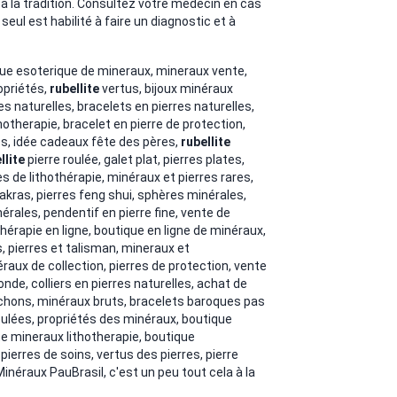
 à la tradition. Consultez votre médecin en cas
eul est habilité à faire un diagnostic et à
ique esoterique de mineraux, mineraux vente,
opriétés,
rubellite
vertus, bijoux minéraux
res naturelles, bracelets en pierres naturelles,
thotherapie, bracelet en pierre de protection,
s, idée cadeaux fête des pères,
rubellite
llite
pierre roulée, galet plat, pierres plates,
es de lithothérapie, minéraux et pierres rares,
akras, pierres feng shui, sphères minérales,
rales, pendentif en pierre fine, vente de
hérapie en ligne, boutique en ligne de minéraux,
, pierres et talisman, mineraux et
ux de collection, pierres de protection, vente
nde, colliers en pierres naturelles, achat de
bochons, minéraux bruts, bracelets baroques pas
oulées, propriétés des minéraux, boutique
te mineraux lithotherapie, boutique
 pierres de soins, vertus des pierres, pierre
 Minéraux PauBrasil, c'est un peu tout cela à la