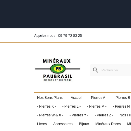
Appelez-nous :
09 79 72 83 25
search
Nos Bons Plans !
Accueil
- Pierres A -
- Pierres B 
- Pierres K -
- Pierres L -
- Pierres M -
- Pierres N 
- Pierres W & X -
- Pierres Y -
- Pierres Z -
Nos Fil
Livres
Accessoires
Bijoux
Minéraux Rares
Mi