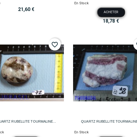
é
En Stock
21,60 €
ACHETER
18,78 €
favorite_border
fa


Aperçu rapide
Aperçu rapide
UARTZ RUBELLITE TOURMALINE...
QUARTZ RUBELLITE TOURMALINE.
ock
En Stock