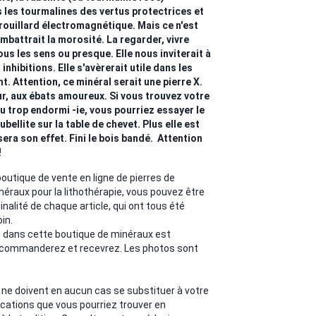
les tourmalines des vertus protectrices et
brouillard électromagnétique. Mais ce n'est
ombattrait la morosité. La regarder, vivre
ous les sens ou presque. Elle nous inviterait à
inhibitions. Elle s'avèrerait utile dans les
 Attention, ce minéral serait une pierre X.
our, aux ébats amoureux. Si vous trouvez votre
u trop endormi -ie, vous pourriez essayer le
ubellite sur la table de chevet. Plus elle est
sera son effet. Fini le bois bandé. Attention
!
utique de vente en ligne de pierres de
néraux pour la lithothérapie, vous pouvez être
iginalité de chaque article, qui ont tous été
in.
o dans cette boutique de minéraux est
 commanderez et recevrez. Les photos sont
 ne doivent en aucun cas se substituer à votre
ications que vous pourriez trouver en