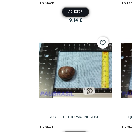
En Stock
Epuis
ACHETER
9,14 €
favorite_border

Aperçu rapide
RUBELLITE TOURMALINE ROSE...
Q
En Stock
En St