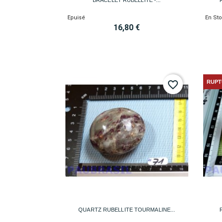
Epuisé
En St
16,80 €
RUPT
favorite_border

Aperçu rapide
QUARTZ RUBELLITE TOURMALINE...