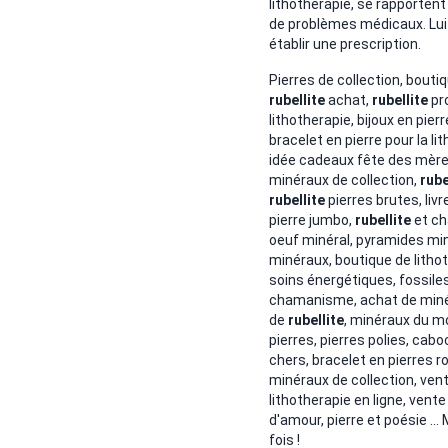
lithothérapie, se rapportent
de problèmes médicaux. Lui s
établir une prescription.
Pierres de collection, bout
rubellite
achat,
rubellite
pr
lithotherapie, bijoux en pier
bracelet en pierre pour la li
idée cadeaux fête des mère
minéraux de collection,
rube
rubellite
pierres brutes, livr
pierre jumbo,
rubellite
et ch
oeuf minéral, pyramides miné
minéraux, boutique de lithot
soins énergétiques, fossiles
chamanisme, achat de minéra
de
rubellite
, minéraux du mo
pierres, pierres polies, ca
chers, bracelet en pierres r
minéraux de collection, ven
lithotherapie en ligne, vente
d'amour, pierre et poésie ...
fois !