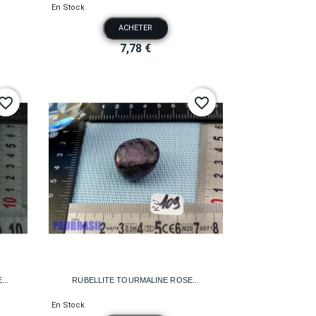
En Stock
ACHETER
7,78 €
vorite_border
favorite_border

Aperçu rapide
..
RUBELLITE TOURMALINE ROSE...
En Stock