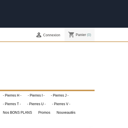
shopping_cart

Panier
(0)
Connexion
- Pierres H -
- Pierres I -
- Pierres J -
- Pierres T -
- Pierres U -
- Pierres V -
Nos BONS PLANS
Promos
Nouveautés