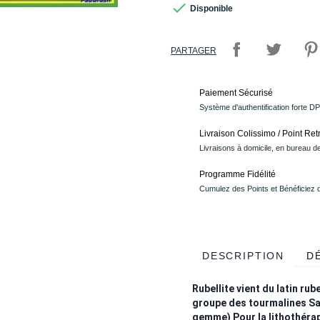

Disponible
PARTAGER
Paiement Sécurisé
Système d'authentification forte D
Livraison Colissimo / Point Retr
Livraisons à domicile, en bureau de
Programme Fidélité
Cumulez des Points et Bénéficiez
DESCRIPTION
D
Rubellite vient du latin rub
groupe des tourmalines Sa 
gemme) Pour la lithothérapi