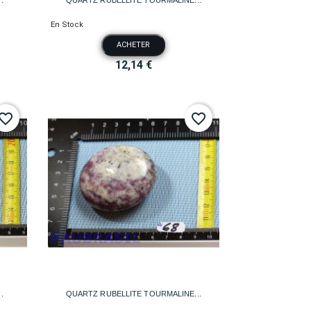
En Stock
ACHETER
12,14 €
vorite_border
favorite_border

Aperçu rapide
.
QUARTZ RUBELLITE TOURMALINE...