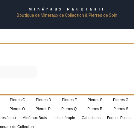
Minéraux PauBrasil
Boutique de Minéraux de Collection & Pierres de Soin
-
- Pierres C -
- Pierres D -
- Pierres E -
- Pierres F -
- Pierres G -
-
- Pierres O -
- Pierres P -
- Pierres Q -
- Pierres R -
- Pierres S -
tres à eau
Minéraux Bruts
Lithothérapie
Cabochons
Formes Polies
néraux de Collection