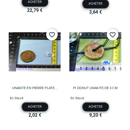
ACHETER
ACHETER
22,79 €
3,64 €
favorite_border
favorite_border
UNAKITE EN PIERRE PLATE...
PI DONUT UNAKITE DE 4 CM
En Stock
En Stock
ACHETER
ACHETER
2,02 €
9,20 €