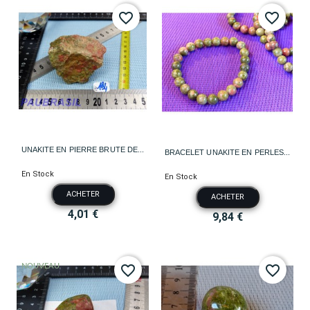
favorite_border
favorite_border
UNAKITE EN PIERRE BRUTE DE...
BRACELET UNAKITE EN PERLES...
En Stock
En Stock
ACHETER
ACHETER
4,01 €
9,84 €
NOUVEAU
favorite_border
favorite_border