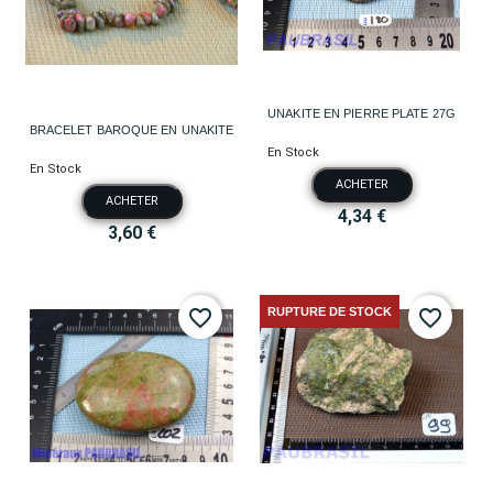
UNAKITE EN PIERRE PLATE 27G
BRACELET BAROQUE EN UNAKITE
En Stock
En Stock
ACHETER
ACHETER
4,34 €
3,60 €
RUPTURE DE STOCK
favorite_border
favorite_border