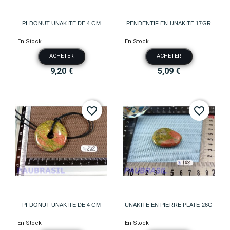
PI DONUT UNAKITE DE 4 CM
PENDENTIF EN UNAKITE 17GR
En Stock
En Stock
ACHETER
ACHETER
9,20 €
5,09 €
favorite_border
favorite_border
PI DONUT UNAKITE DE 4 CM
UNAKITE EN PIERRE PLATE 26G
En Stock
En Stock