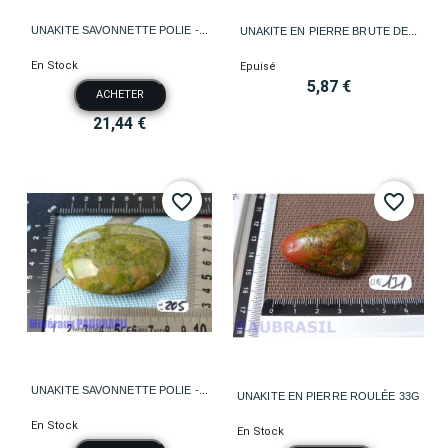
UNAKITE SAVONNETTE POLIE -...
UNAKITE EN PIERRE BRUTE DE...
En Stock
Epuisé
5,87 €
ACHETER
21,44 €
favorite_border
favorite_border
UNAKITE SAVONNETTE POLIE -...
UNAKITE EN PIERRE ROULÉE 33G
En Stock
En Stock