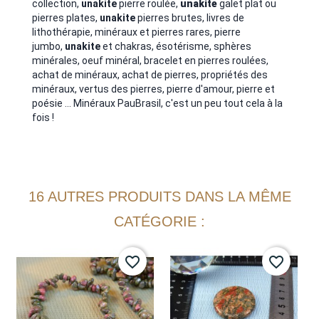
collection,
unakite
pierre roulée,
unakite
galet plat ou
pierres plates,
unakite
pierres brutes, livres de
lithothérapie, minéraux et pierres rares, pierre
jumbo,
unakite
et chakras, ésotérisme, sphères
minérales, oeuf minéral, bracelet en pierres roulées,
achat de minéraux, achat de pierres, propriétés des
minéraux, vertus des pierres, pierre d'amour, pierre et
poésie ... Minéraux PauBrasil, c'est un peu tout cela à la
fois !
16 AUTRES PRODUITS DANS LA MÊME
CATÉGORIE :
favorite_border
favorite_border