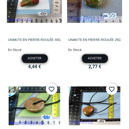
UNAKITE EN PIERRE ROULÉE 40G
UNAKITE EN PIERRE ROULÉE 25G
En Stock
En Stock
ACHETER
ACHETER
4,44 €
2,77 €
favorite_border
favorite_border