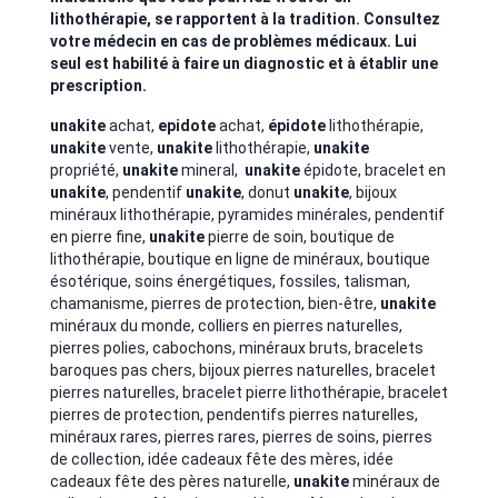
lithothérapie, se rapportent à la tradition. Consultez
votre médecin en cas de problèmes médicaux. Lui
seul est habilité à faire un diagnostic et à établir une
prescription.
unakite
achat,
epidote
achat,
épidote
lithothérapie,
unakite
vente,
unakite
lithothérapie,
unakite
propriété,
unakite
mineral,
unakite
épidote, bracelet en
unakite
, pendentif
unakite
, donut
unakite
, bijoux
minéraux lithothérapie,
pyramides minérales, pendentif
en pierre fine,
unakite
pierre de soin, boutique de
lithothérapie, boutique en ligne de minéraux, boutique
ésotérique, soins énergétiques, fossiles, talisman,
chamanisme, pierres de protection, bien-être,
unakite
minéraux du monde, colliers en pierres naturelles,
pierres polies, cabochons, minéraux bruts, bracelets
baroques pas chers
, bijoux pierres naturelles, bracelet
pierres naturelles, bracelet pierre lithothérapie, bracelet
pierres de protection, pendentifs pierres naturelles,
minéraux rares, pierres rares, pierres de soins, pierres
de collection, idée cadeaux fête des mères, idée
cadeaux fête des pères naturelle,
unakite
minéraux de