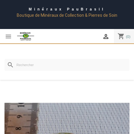
Minéraux PauBrasil
Boutique de Minéraux de Collection & Pierres de Soin
shopping_cart


(0)
search