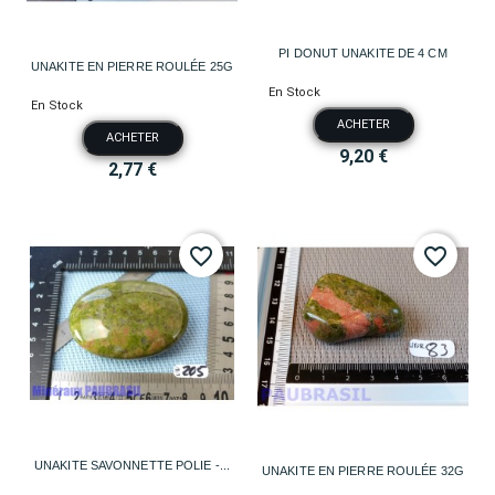
PI DONUT UNAKITE DE 4 CM
UNAKITE EN PIERRE ROULÉE 25G
En Stock
En Stock
ACHETER
ACHETER
9,20 €
2,77 €
favorite_border
favorite_border
UNAKITE SAVONNETTE POLIE -...
UNAKITE EN PIERRE ROULÉE 32G