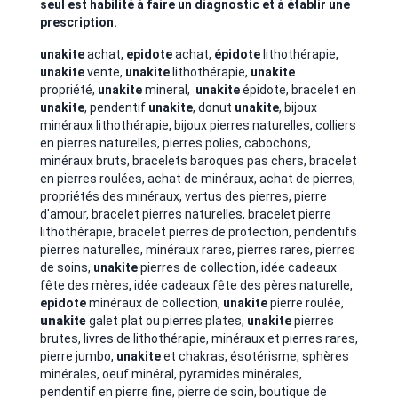
seul est habilité à faire un diagnostic et à établir une
prescription.
unakite
achat,
epidote
achat,
épidote
lithothérapie,
unakite
vente,
unakite
lithothérapie,
unakite
propriété,
unakite
mineral,
unakite
épidote, bracelet en
unakite
, pendentif
unakite
, donut
unakite
, bijoux
minéraux lithothérapie, bijoux pierres naturelles,
colliers
en pierres naturelles, pierres polies, cabochons,
minéraux bruts, bracelets baroques pas chers, bracelet
en pierres roulées, achat de minéraux, achat de pierres,
propriétés des minéraux, vertus des pierres, pierre
d'amour,
bracelet pierres naturelles, bracelet pierre
lithothérapie, bracelet pierres de protection, pendentifs
pierres naturelles, minéraux rares, pierres rares, pierres
de soins,
unakite
pierres de collection, idée cadeaux
fête des mères, idée cadeaux fête des pères naturelle,
epidote
minéraux de collection,
unakite
pierre roulée,
unakite
galet plat ou pierres plates,
unakite
pierres
brutes, livres de lithothérapie, minéraux et pierres rares,
pierre jumbo,
unakite
et chakras, ésotérisme, sphères
minérales, oeuf minéral, pyramides minérales,
pendentif en pierre fine, pierre de soin, boutique de