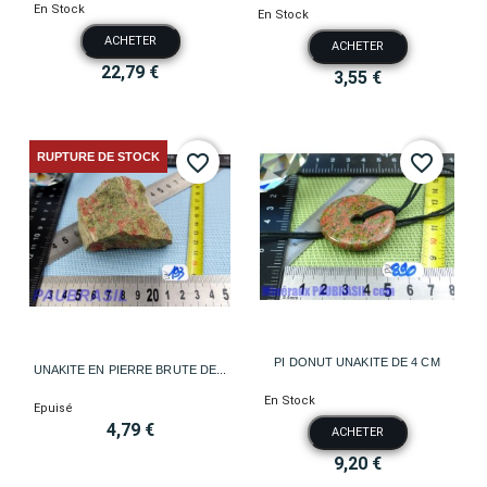
En Stock
En Stock
ACHETER
ACHETER
22,79 €
3,55 €
RUPTURE DE STOCK
favorite_border
favorite_border
PI DONUT UNAKITE DE 4 CM
UNAKITE EN PIERRE BRUTE DE...
En Stock
Epuisé
4,79 €
ACHETER
9,20 €