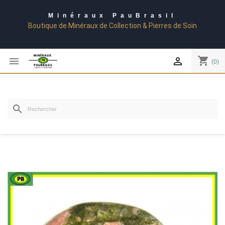
Minéraux PauBrasil
Boutique de Minéraux de Collection & Pierres de Soin
shopping_cart


(0)
search