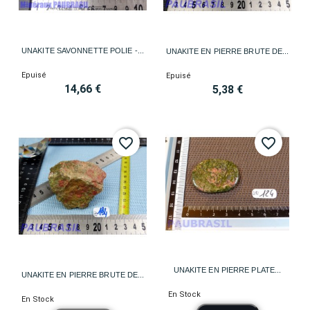
UNAKITE SAVONNETTE POLIE -...
UNAKITE EN PIERRE BRUTE DE...
Epuisé
Epuisé
14,66 €
5,38 €
favorite_border
favorite_border
UNAKITE EN PIERRE PLATE...
UNAKITE EN PIERRE BRUTE DE...
En Stock
En Stock