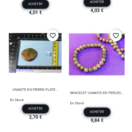
ACHETER
ACHETER
4,03 €
4,01 €
favorite_border
favorite_border
UNAKITE EN PIERRE PLATE...
BRACELET UNAKITE EN PERLES...
En Stock
En Stock
ACHETER
ACHETER
3,70 €
9,84 €