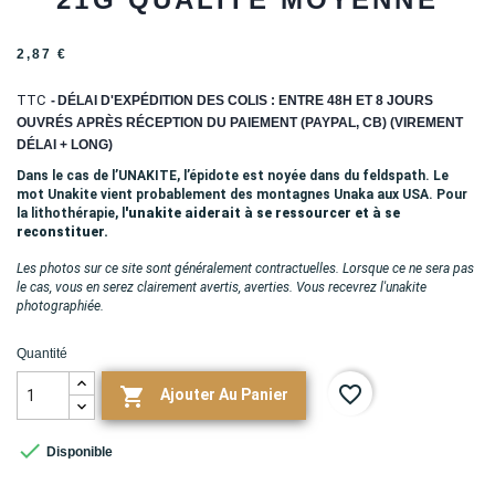
2,87 €
TTC
DÉLAI D'EXPÉDITION DES COLIS : ENTRE 48H ET 8 JOURS
OUVRÉS APRÈS RÉCEPTION DU PAIEMENT (PAYPAL, CB) (VIREMENT
DÉLAI + LONG)
Dans le cas de l’UNAKITE, l’épidote est noyée dans du feldspath. Le
mot Unakite vient probablement des montagnes Unaka aux USA. Pour
la lithothérapie, l
'unakite aiderait à se ressourcer et à se
reconstituer.
Les photos sur ce site sont généralement contractuelles. Lorsque ce ne sera pas
le cas, vous en serez clairement avertis, averties. Vous recevrez l'unakite
photographiée.
Quantité
favorite_border

Ajouter Au Panier

Disponible