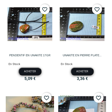
favorite_border
favorite_border
PENDENTIF EN UNAKITE 17GR
UNAKITE EN PIERRE PLATE...
En Stock
En Stock
ACHETER
ACHETER
5,09 €
3,36 €
NOUVEAU
favorite_border
favorite_border