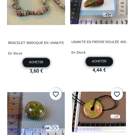
UNAKITE EN PIERRE ROULÉE 40G
BRACELET BAROQUE EN UNAKITE
En Stock
En Stock
ACHETER
ACHETER
4,44 €
3,60 €
favorite_border
favorite_border