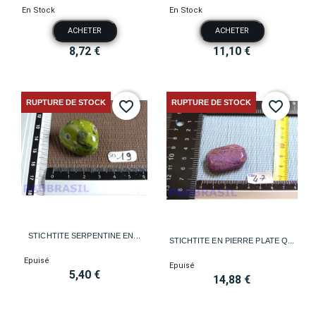
En Stock
En Stock
ACHETER
ACHETER
8,72 €
11,10 €
RUPTURE DE STOCK
RUPTURE DE STOCK
favorite_border
favorite_border
STICHTITE SERPENTINE EN...
STICHTITE EN PIERRE PLATE Q...
Epuisé
Epuisé
5,40 €
14,88 €