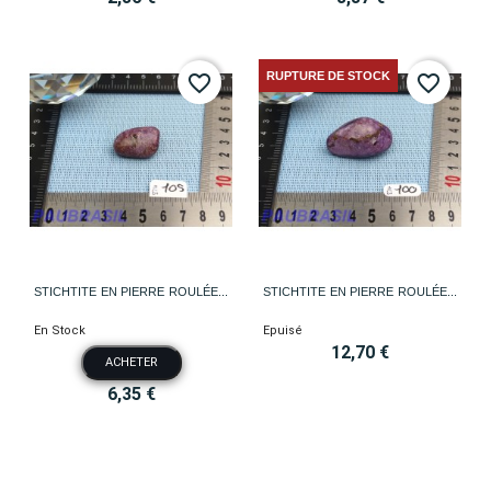
RUPTURE DE STOCK
favorite_border
favorite_border
STICHTITE EN PIERRE ROULÉE...
STICHTITE EN PIERRE ROULÉE...
En Stock
Epuisé
12,70 €
ACHETER
6,35 €