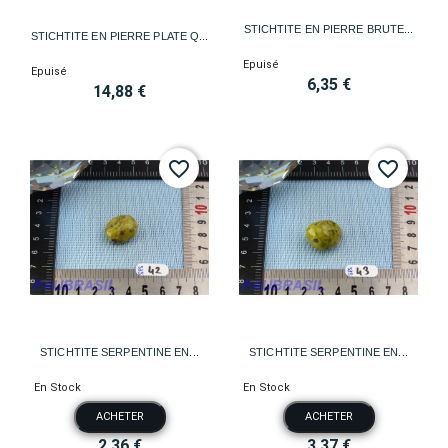
STICHTITE EN PIERRE BRUTE...
STICHTITE EN PIERRE PLATE Q...
Epuisé
Epuisé
6,35 €
14,88 €
favorite_border
favorite_border
STICHTITE SERPENTINE EN...
STICHTITE SERPENTINE EN...
En Stock
En Stock
ACHETER
ACHETER
2,36 €
3,37 €