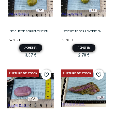
STICHTITE SERPENTINE EN...
STICHTITE SERPENTINE EN...
En Stock
En Stock
ACHETER
ACHETER
3,37 €
2,70 €
RUPTURE DE STOCK
RUPTURE DE STOCK
favorite_border
favorite_border