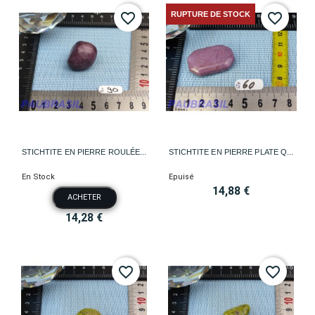
RUPTURE DE STOCK
favorite_border
favorite_border
STICHTITE EN PIERRE ROULÉE...
STICHTITE EN PIERRE PLATE Q...
En Stock
Epuisé
14,88 €
ACHETER
14,28 €
favorite_border
favorite_border