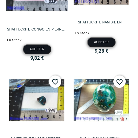
SHATTUCKITE NAMIBIE EN...
SHATTUCKITE CONGO EN PIERRE...
En Stock
En Stock
ACHETER
ACHETER
9,28 €
9,82 €
favorite_border
favorite_border