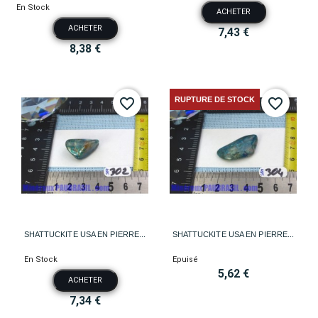
En Stock
ACHETER
ACHETER
7,43 €
8,38 €
RUPTURE DE STOCK
favorite_border
favorite_border
SHATTUCKITE USA EN PIERRE...
SHATTUCKITE USA EN PIERRE...
En Stock
Epuisé
5,62 €
ACHETER
7,34 €