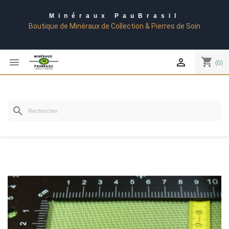
Minéraux PauBrasil
Boutique de Minéraux de Collection & Pierres de Soin
shopping_cart


(0)
search