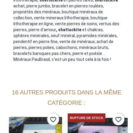
lithothérapie,
shattuckite
et pierres rares,
shattuckite
achat, pierre jumbo,
bracelet en pierres roulées,
propriétés des minéraux, boutique minéraux de
collection, vente mineraux lithotherapie, boutique
lithotherapie en ligne, vente pierres de soins, vertus des
pierres, pierre d'amour
,
shattuckite
et chakras,
sphères minérales, oeuf minéral, pyramides minérales,
pendentif en pierre fine, vente de minéraux, achat de
pierres, pierres polies, cabochons, minéraux bruts,
bracelets baroques pas chers, pierre et poésie ...
Minéraux PauBrasil, c'est un peu tout cela à la fois
!
16 AUTRES PRODUITS DANS LA MÊME
CATÉGORIE :
NOUVEAU
RUPTURE DE STOCK
favorite_border
favorite_border