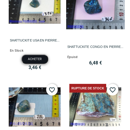
SHATTUCKITE USA EN PIERRE...
SHATTUCKITE CONGO EN PIERRE...
En Stock
Epuisé
ACHETER
6,48 €
3,46 €
RUPTURE DE STOCK
favorite_border
favorite_border