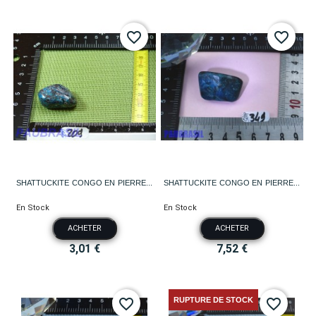
favorite_border
favorite_border
SHATTUCKITE CONGO EN PIERRE...
SHATTUCKITE CONGO EN PIERRE...
En Stock
En Stock
ACHETER
ACHETER
3,01 €
7,52 €
RUPTURE DE STOCK
favorite_border
favorite_border