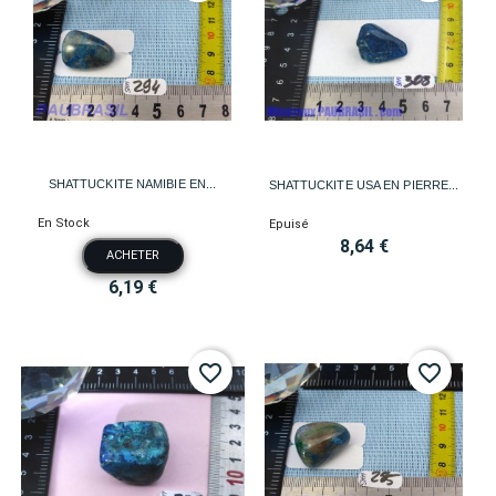
SHATTUCKITE NAMIBIE EN...
SHATTUCKITE USA EN PIERRE...
En Stock
Epuisé
8,64 €
ACHETER
6,19 €
favorite_border
favorite_border