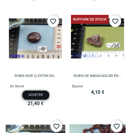
RUPTURE DE STOCK
favorite_border
favorite_border
RUBIS INDE Q EXTRA EN...
RUBIS DE MADAGASCAR EN...
En Stock
Epuisé
4,15 €
ACHETER
21,40 €
favorite_border
favorite_border