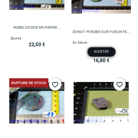
RUBIS ZOISITE EN PIERRE...
DONUT PI RUBIS SUR FUSCHITE...
Epuisé
En Stock
22,50 €
ACHETER
16,80 €
RUPTURE DE STOCK
favorite_border
favorite_border