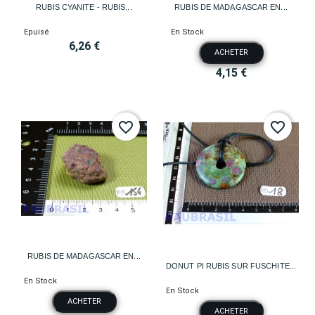
RUBIS CYANITE - RUBIS...
RUBIS DE MADAGASCAR EN...
Epuisé
En Stock
6,26 €
ACHETER
4,15 €
favorite_border
favorite_border
RUBIS DE MADAGASCAR EN...
DONUT PI RUBIS SUR FUSCHITE...
En Stock
En Stock
ACHETER
ACHETER