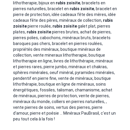
lithotherapie, bijoux en
rubis zoisite
, bracelets en
pierres naturelles, bracelet en
rubis zoisite
, bracelet en
pierre de protection, idée cadeaux fête des mères, idée
cadeaux fête des pères, minéraux de collection,
rubis
zoisite
pierre roulée,
rubis zoisite
galet plat, pierres
plates,
rubis zoisite
pierres brutes,
achat de pierres,
pierres polies, cabochons, minéraux bruts, bracelets
baroques pas chers, bracelet en pierres roulées,
propriétés des minéraux, boutique minéraux de
collection, vente mineraux lithotherapie, boutique
lithotherapie en ligne
, livres de lithothérapie, minéraux
et pierres rares, pierre jumbo, minéraux et chakras,
sphères minérales, oeuf minéral, pyramides minérales,
pendentif en pierre fine, vente de minéraux, boutique
lithothérapie, boutique en ligne de minéraux, soins
énergétiques, fossiles, talisman, chamanisme, achat
de minéraux, pierres de protection, vente de pierres,
minéraux du monde, colliers en pierres naturelles, ,
vente pierres de soins, vertus des pierres, pierre
d'amour, pierre et poésie ... Minéraux PauBrasil, c'est un
peu tout cela à la fois !