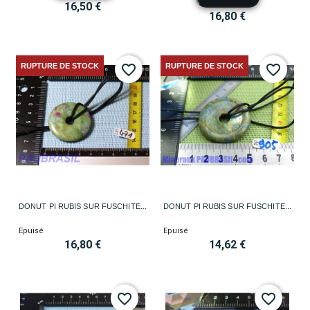
16,50 €
16,80 €
RUPTURE DE STOCK
RUPTURE DE STOCK
favorite_border
favorite_border
DONUT PI RUBIS SUR FUSCHITE...
DONUT PI RUBIS SUR FUSCHITE...
Epuisé
Epuisé
16,80 €
14,62 €
favorite_border
favorite_border