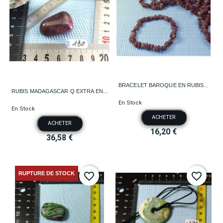
BRACELET BAROQUE EN RUBIS...
RUBIS MADAGASCAR Q EXTRA EN...
En Stock
En Stock
ACHETER
ACHETER
16,20 €
36,58 €
RUPTURE DE STOCK
favorite_border
favorite_border