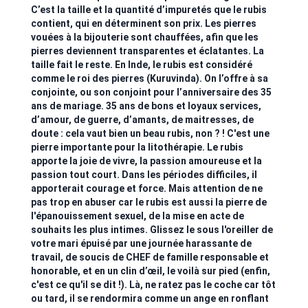
C’est la taille et la quantité d’impuretés que le rubis
contient, qui en déterminent son prix. Les pierres
vouées à la bijouterie sont chauffées, afin que les
pierres deviennent transparentes et éclatantes. La
taille fait le reste. En Inde, le rubis est considéré
comme le roi des pierres (Kuruvinda). On l’offre à sa
conjointe, ou son conjoint pour l’anniversaire des 35
ans de mariage. 35 ans de bons et loyaux services,
d’amour, de guerre, d’amants, de maitresses, de
doute : cela vaut bien un beau rubis, non ? ! C'est une
pierre importante pour la litothérapie. Le rubis
apporte la joie de vivre, la passion amoureuse et la
passion tout court. Dans les périodes difficiles, il
apporterait courage et force. Mais attention de ne
pas trop en abuser car le rubis est aussi la pierre de
l'épanouissement sexuel, de la mise en acte de
souhaits les plus intimes. Glissez le sous l'oreiller de
votre mari épuisé par une journée harassante de
travail, de soucis de CHEF de famille responsable et
honorable, et en un clin d’œil, le voilà sur pied (enfin,
c'est ce qu'il se dit !). Là, ne ratez pas le coche car tôt
ou tard, il se rendormira comme un ange en ronflant