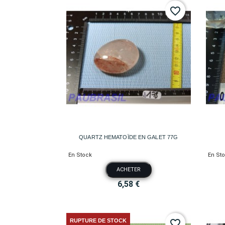
favorite_border

Aperçu rapide
QUARTZ HEMATOÏDE EN GALET 77G
En Stock
En St
ACHETER
6,58 €
RUPTURE DE STOCK
favorite_border