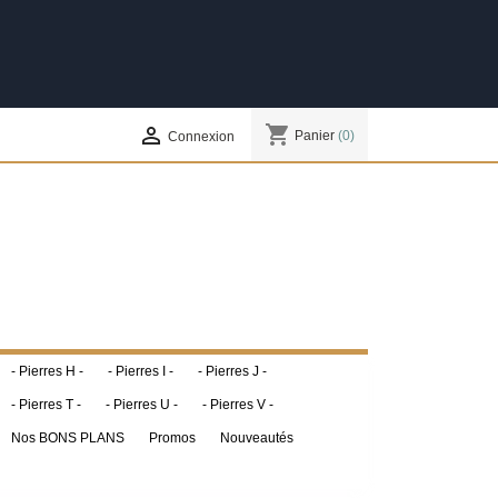
shopping_cart

Panier
(0)
Connexion
- Pierres H -
- Pierres I -
- Pierres J -
- Pierres T -
- Pierres U -
- Pierres V -
Nos BONS PLANS
Promos
Nouveautés