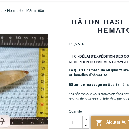
uartz Hematoïde 108mm 68g
BÂTON BASE
HEMATO
15,95 €
TTC
DÉLAI D'EXPÉDITION DES CO
RÉCEPTION DU PAIEMENT (PAYPAL,
Le Quartz hématoïde ou quartz avec
ou lamelles d’hématite.
Bâton de massage
en Quartz héma
Les photos que vous trouverez dans cett
pierres de soin pour la lithothérapie son
Quantité

Ajouter Au 