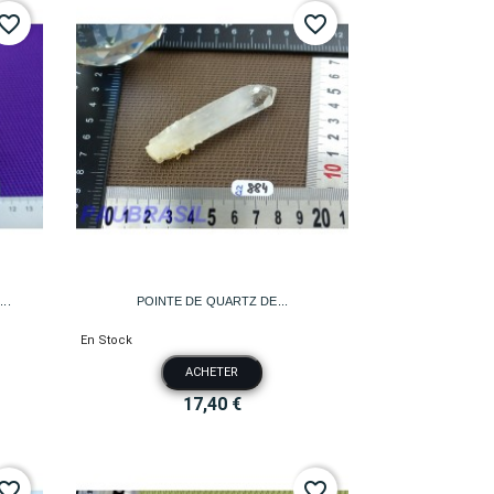
vorite_border
favorite_border

Aperçu rapide
..
POINTE DE QUARTZ DE...
En Stock
ACHETER
17,40 €
vorite_border
favorite_border