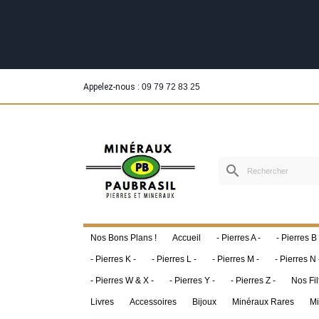
Appelez-nous :
09 79 72 83 25
search
Nos Bons Plans !
Accueil
- Pierres A -
- Pierres B 
- Pierres K -
- Pierres L -
- Pierres M -
- Pierres N 
- Pierres W & X -
- Pierres Y -
- Pierres Z -
Nos Fil
Livres
Accessoires
Bijoux
Minéraux Rares
Mi