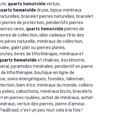
ute,
quartz
hematoïde
vertus,
quartz
hematoïde
druse, bijoux minéraux
 naturelles, bracelet pierres naturelles, bracelet
et pierres de protection, pendentifs pierres
ierres rares,
quartz
hematoïde
pierres de
ierres de collection, idée cadeaux fête des
s pères naturelle, minéraux de collection,
oulée, galet plat ou pierres plates,
brutes, livres de lithothérapie, minéraux et
quartz
hematoïde
et chakras, ésotérisme,
éral, pyramides minérales, pendentif en pierre
e de lithothérapie, boutique en ligne de
ue, soins énergétiques, fossiles, talisman,
ection, bien-être, minéraux du monde, colliers
es polies, cabochons, minéraux bruts, bracelets
t en pierres roulées, achat de minéraux, achat
inéraux, vertus des pierres, pierre d'amour,
PauBrasil, c'est un peu tout cela à la fois !