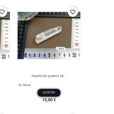
vorite_border
favorite_border

Aperçu rapide
POINTE DE QUARTZ DE...
En Stock
ACHETER
15,00 €