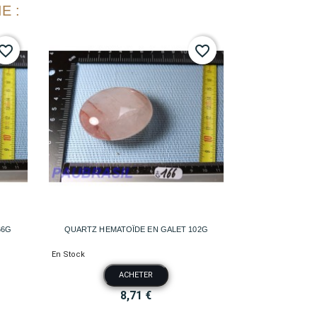
E :
vorite_border
favorite_border

Aperçu rapide
66G
QUARTZ HEMATOÏDE EN GALET 102G
En Stock
ACHETER
8,71 €