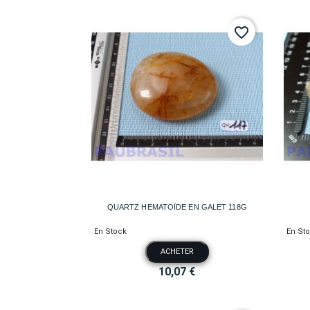
favorite_border

Aperçu rapide
QUARTZ HEMATOÏDE EN GALET 118G
En Stock
En St
ACHETER
10,07 €