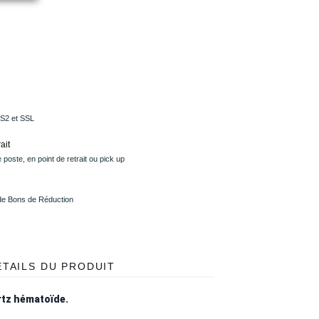
PS2 et SSL
ait
 poste, en point de retrait ou pick up
 de Bons de Réduction
ÉTAILS DU PRODUIT
tz hématoïde.