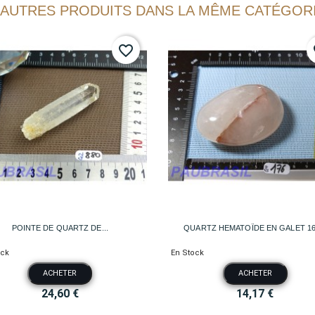
 AUTRES PRODUITS DANS LA MÊME CATÉGORI
favorite_border
fa


Aperçu rapide
Aperçu rapide
POINTE DE QUARTZ DE...
QUARTZ HEMATOÏDE EN GALET 1
ock
En Stock
ACHETER
ACHETER
24,60 €
14,17 €