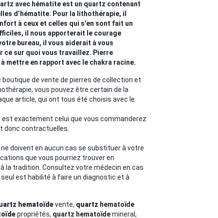
artz avec hématite est un quartz contenant
les d’hématite. Pour la lithothérapie, il
nfort à ceux et celles qui s'en sont fait un
ficiles, il nous apporterait le courage
otre bureau, il vous aiderait à vous
 ce sur quoi vous travaillez. Pierre
 à mettre en rapport avec le chakra racine.
outique de vente de pierres de collection et
thothérapie, vous pouvez être certain de la
haque article, qui ont tous été choisis avec le
to est exactement celui que vous commanderez
t donc contractuelles.
 ne doivent en aucun cas se substituer à votre
ications que vous pourriez trouver en
 à la tradition. Consultez votre médecin en cas
eul est habilité à faire un diagnostic et à
uartz
hematoïde
vente,
quartz
hematoïde
oïde
propriétés,
quartz
hematoïde
mineral,