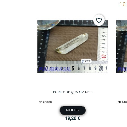
16
favorite_border

Aperçu rapide
POINTE DE QUARTZ DE...
En Stock
En St
ACHETER
19,20 €