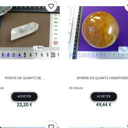
favorite_border
fa


Aperçu rapide
Aperçu rapide
POINTE DE QUARTZ DE...
SPHÈRE EN QUARTZ HEMATOÏDE.
ock
En Stock
ACHETER
ACHETER
22,20 €
49,44 €
favorite_border
fa