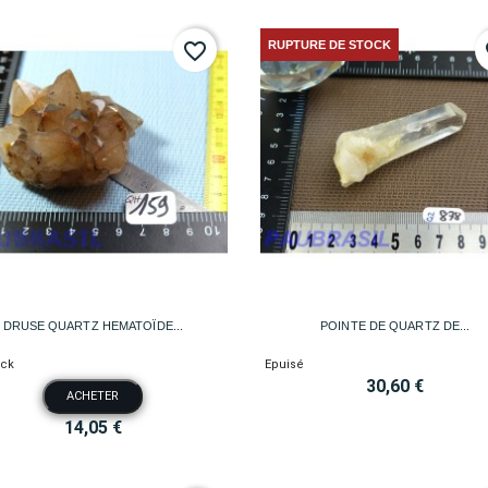
RUPTURE DE STOCK
favorite_border
fa


Aperçu rapide
Aperçu rapide
DRUSE QUARTZ HEMATOÏDE...
POINTE DE QUARTZ DE...
ock
Epuisé
30,60 €
ACHETER
14,05 €