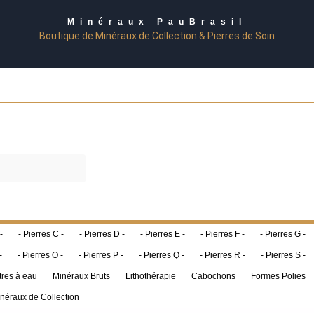
Minéraux PauBrasil
Boutique de Minéraux de Collection & Pierres de Soin
-
- Pierres C -
- Pierres D -
- Pierres E -
- Pierres F -
- Pierres G -
-
- Pierres O -
- Pierres P -
- Pierres Q -
- Pierres R -
- Pierres S -
tres à eau
Minéraux Bruts
Lithothérapie
Cabochons
Formes Polies
néraux de Collection