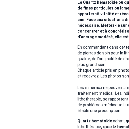
Le Quartz hématoïde ou qu
de fines particules ou lamel
apporterait vitalité et réco
ami. Face aux situations dif
nécessaire. Mettez-le sur v
concentrer et à concrétiser
d'ancrage modéré, elle est
En commandant dans cette b
de pierres de soin pour la li
qualité, de l’originalité de c
plus grand soin.
Chaque article pris en pho
et recevrez. Les photos son
Les minéraux ne peuvent, ni
traitement médical. Les ind
lithothérapie, se rapportent
de problèmes médicaux. Lui s
établir une prescription.
Quartz hematoïde
achat,
q
lithothérapie
,
quartz
hemat