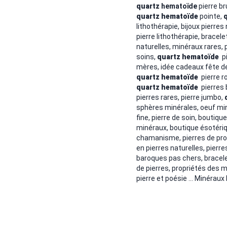
quartz
hematoïde
pierre br
quartz
hematoïde
pointe,
lithothérapie, bijoux pierres
pierre lithothérapie, bracel
naturelles, minéraux rares, p
soins,
quartz
hematoïde
p
mères, idée cadeaux fête de
quartz
hematoïde
pierre r
quartz
hematoïde
pierres 
pierres rares, pierre jumbo,
sphères minérales, oeuf min
fine, pierre de soin, boutiqu
minéraux, boutique ésotériq
chamanisme, pierres de prot
en pierres naturelles, pierr
baroques pas chers, bracele
de pierres, propriétés des m
pierre et poésie ... Minéraux 