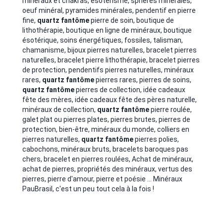
minéraux et chakras, ésotérisme, sphères minérales,
oeuf minéral, pyramides minérales, pendentif en pierre
fine,
quartz fantôme
pierre de soin, boutique de
lithothérapie, boutique en ligne de minéraux, boutique
ésotérique, soins énergétiques, fossiles, talisman,
chamanisme,
bijoux pierres naturelles, bracelet pierres
naturelles, bracelet pierre lithothérapie, bracelet pierres
de protection, pendentifs pierres naturelles, minéraux
rares,
quartz fantôme
pierres rares, pierres de soins,
quartz
fantôme
pierres de collection, idée cadeaux
fête des mères, idée cadeaux fête des pères naturelle,
minéraux de collection,
quartz fantôme
pierre roulée,
galet plat ou pierres plates, pierres brutes, pierres de
protection, bien-être, minéraux du monde, colliers en
pierres naturelles,
quartz fantôme
pierres polies,
cabochons, minéraux bruts, bracelets baroques pas
chers, bracelet en pierres roulées, Achat de minéraux,
achat de pierres, propriétés des minéraux, vertus des
pierres, pierre d'amour, pierre et poésie ... Minéraux
PauBrasil, c'est un peu tout cela à la fois !