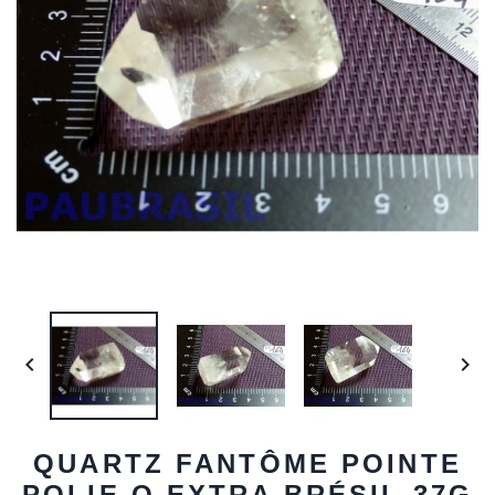


QUARTZ FANTÔME POINTE
POLIE Q EXTRA BRÉSIL 37G