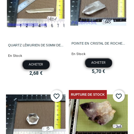
POINTE EN CRISTAL DE ROCHE...
QUARTZ LÉMURIEN DE 50MM DE...
En Stock
En Stock
ACHETER
ACHETER
5,70 €
2,68 €
RUPTURE DE STOCK
favorite_border
favorite_border