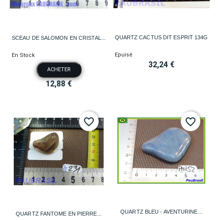
QUARTZ CACTUS DIT ESPRIT 134G
SCEAU DE SALOMON EN CRISTAL...
Epuisé
En Stock
32,24 €
ACHETER
12,88 €
favorite_border
favorite_border
QUARTZ BLEU - AVENTURINE...
QUARTZ FANTOME EN PIERRE...