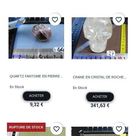
favorite_border
favorite_border
QUARTZ FANTOME EN PIERRE...
CRANE EN CRISTAL DE ROCHE...
En Stock
En Stock
ACHETER
ACHETER
9,32 €
341,63 €
RUPTURE DE STOCK
favorite_border
favorite_border