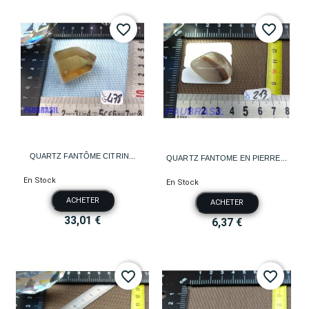
favorite_border
favorite_border
QUARTZ FANTÔME CITRIN...
QUARTZ FANTOME EN PIERRE...
En Stock
En Stock
ACHETER
ACHETER
33,01 €
6,37 €
favorite_border
favorite_border