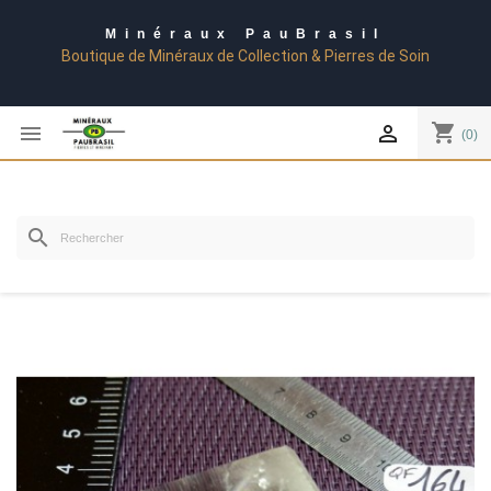
Minéraux PauBrasil
Boutique de Minéraux de Collection & Pierres de Soin
shopping_cart


(0)
search