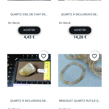
QUARTZ OEIL DE CHAT EN...
QUARTZ À INCLUSIONS DE...
En Stock
En Stock
ACHETER
ACHETER
4,43 €
14,26 €
favorite_border
favorite_border
QUARTZ À INCLUSIONS DE...
BRACELET QUARTZ RUTILE Q...