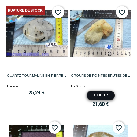
RUPTURE DE STOCK
favorite_border
favorite_border
QUARTZ TOURMALINE EN PIERRE...
GROUPE DE POINTES BRUTES DE...
Epuisé
En Stock
25,24 €
ACHETER
21,60 €
favorite_border
favorite_border