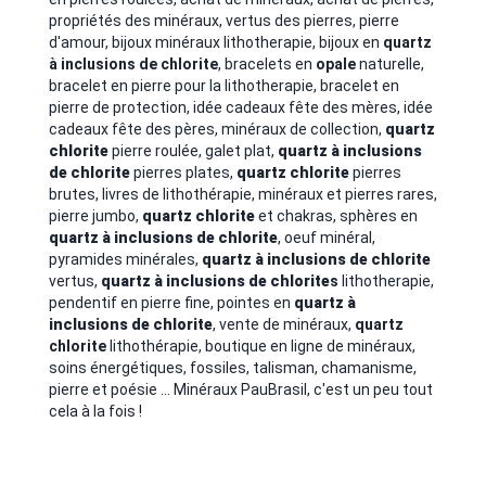
propriétés des minéraux, vertus des pierres, pierre
d'amour,
bijoux minéraux lithotherapie, bijoux en
quartz
à inclusions de chlorite
, bracelets en
opale
naturelle,
bracelet en pierre pour la lithotherapie, bracelet en
pierre de protection, idée cadeaux fête des mères, idée
cadeaux fête des pères, minéraux de collection,
quartz
chlorite
pierre roulée, galet plat,
quartz à inclusions
de chlorite
pierres plates,
quartz chlorite
pierres
brutes, livres de lithothérapie, minéraux et pierres rares,
pierre jumbo,
quartz chlorite
et chakras, sphères en
quartz à inclusions de chlorite
, oeuf minéral,
pyramides minérales,
quartz à inclusions de chlorite
vertus,
quartz à inclusions de chlorite
s
lithotherapie,
pendentif en pierre fine, pointes en
quartz à
inclusions de chlorite
, vente de minéraux,
quartz
chlorite
lithothérapie, boutique en ligne de minéraux,
soins énergétiques, fossiles, talisman, chamanisme,
pierre et poésie ... Minéraux PauBrasil, c'est un peu tout
cela à la fois !