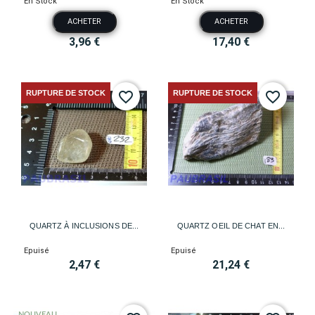
En Stock
En Stock
ACHETER
ACHETER
3,96 €
17,40 €
RUPTURE DE STOCK
RUPTURE DE STOCK
favorite_border
favorite_border
QUARTZ À INCLUSIONS DE...
QUARTZ OEIL DE CHAT EN...
Epuisé
Epuisé
2,47 €
21,24 €
NOUVEAU