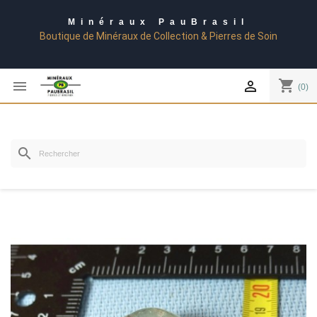
Minéraux PauBrasil
Boutique de Minéraux de Collection & Pierres de Soin
shopping_cart


(0)
search