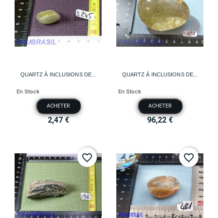
QUARTZ À INCLUSIONS DE...
QUARTZ À INCLUSIONS DE...
En Stock
En Stock
ACHETER
ACHETER
2,47 €
96,22 €
favorite_border
favorite_border