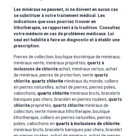
Les minéraux ne peuvent, ni ne doivent en aucun cas
se substituer à votre traitement médical. Les
indications que vous pourriez trouver en
lithothérapie, se rapportent à la tradition. Consultez
votre médecin en cas de problèmes médicaux. Lui
seul est habilité à faire un diagnostic et à établir une
prescription.
Pierres de collection, boutique ésotérique de minéraux,
minéraux vente, minéraux propriétés,
quartz à
inclusions de chlorite
achat, minéraux vertus,
achat
de minéraux, pierres de protection, vente
quartz
chlorite
,
quartz chlorite
minéraux du monde, colliers
en pierres naturelles, achat de pierres, pierres polies,
cabochons,
quartz chlorite
minéraux bruts, bracelets
baroques pas chers, bracelet en pierres roulées,
quartz
chlorite
propriétés,
quartz chlorite
minéraux de
collection, vente mineraux lithotherapie, boutique
lithotherapie, colliers en pierres naturelles, pierres
polies, cabochons en
quartz à inclusions de chlorite
,
minéraux bruts, bracelets baroques pas chers, bracelet
en pierres roulées, achat de minéraux, achat de pierres,