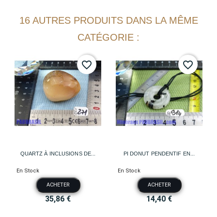
16 AUTRES PRODUITS DANS LA MÊME
CATÉGORIE :
favorite_border
favorite_border
QUARTZ À INCLUSIONS DE...
PI DONUT PENDENTIF EN...
En Stock
En Stock
ACHETER
ACHETER
35,86 €
14,40 €