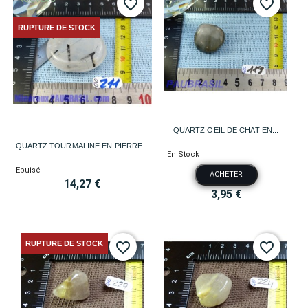
favorite_border
favorite_border
RUPTURE DE STOCK
QUARTZ OEIL DE CHAT EN...
QUARTZ TOURMALINE EN PIERRE...
En Stock
Epuisé
ACHETER
14,27 €
3,95 €
RUPTURE DE STOCK
favorite_border
favorite_border