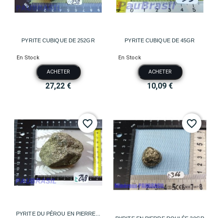
PYRITE CUBIQUE DE 252GR
PYRITE CUBIQUE DE 45GR
En Stock
En Stock
ACHETER
ACHETER
27,22 €
10,09 €
favorite_border
favorite_border
PYRITE DU PÉROU EN PIERRE...