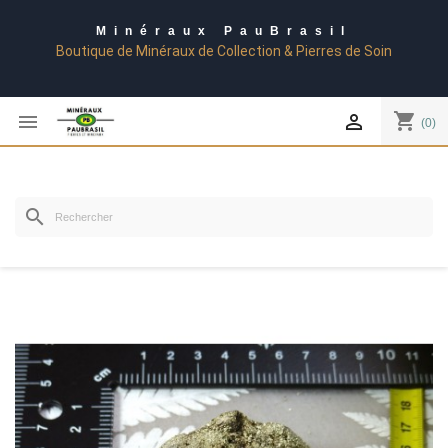
Minéraux PauBrasil
Boutique de Minéraux de Collection & Pierres de Soin
shopping_cart


(0)
search