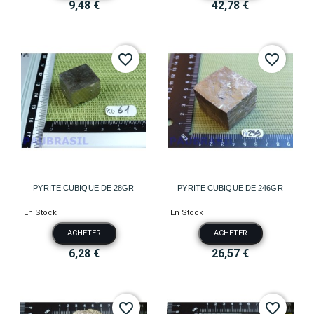
9,48 €
42,78 €
favorite_border
favorite_border
PYRITE CUBIQUE DE 28GR
PYRITE CUBIQUE DE 246GR
En Stock
En Stock
ACHETER
ACHETER
6,28 €
26,57 €
favorite_border
favorite_border