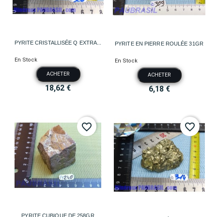
PYRITE CRISTALLISÉE Q EXTRA...
PYRITE EN PIERRE ROULÉE 31GR
En Stock
En Stock
ACHETER
ACHETER
18,62 €
6,18 €
favorite_border
favorite_border
PYRITE CUBIQUE DE 258GR