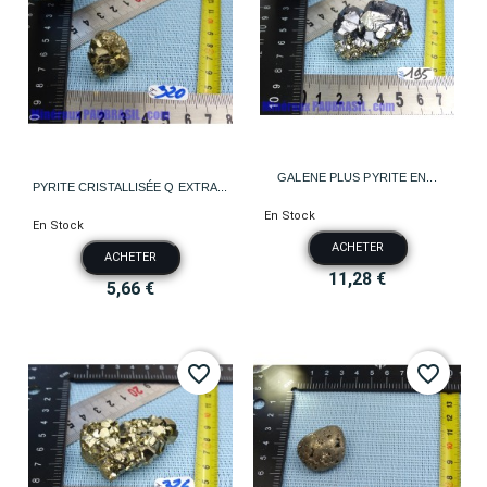
GALENE PLUS PYRITE EN...
PYRITE CRISTALLISÉE Q EXTRA...
En Stock
En Stock
ACHETER
ACHETER
11,28 €
5,66 €
favorite_border
favorite_border