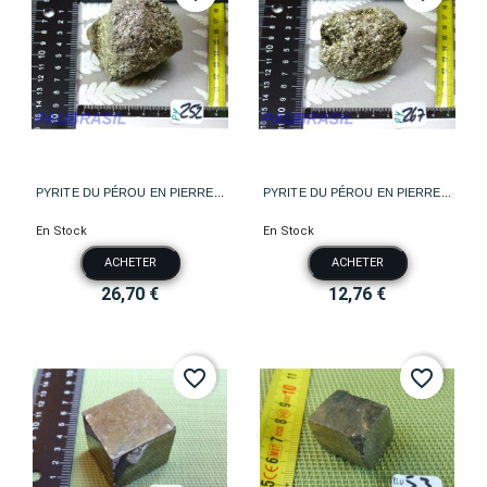
PYRITE DU PÉROU EN PIERRE...
PYRITE DU PÉROU EN PIERRE...
En Stock
En Stock
ACHETER
ACHETER
26,70 €
12,76 €
favorite_border
favorite_border