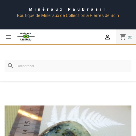
Minéraux PauBrasil
Boutique de Minéraux de Collection & Pierres de Soin
shopping_cart


(0)
search