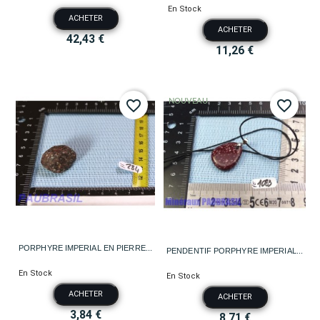
En Stock
ACHETER
ACHETER
42,43 €
11,26 €
NOUVEAU
favorite_border
favorite_border
PORPHYRE IMPERIAL EN PIERRE...
PENDENTIF PORPHYRE IMPERIAL...
En Stock
En Stock
ACHETER
ACHETER
3,84 €
8,71 €