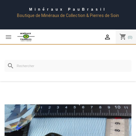
Minéraux PauBrasil
Boutique de Minéraux de Collection & Pierres de Soin
shopping_cart


(0)
search