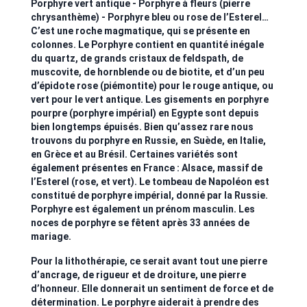
Porphyre vert antique - Porphyre à fleurs (pierre
chrysanthème) - Porphyre bleu ou rose de l’Esterel…
C’est une roche magmatique, qui se présente en
colonnes. Le Porphyre contient en quantité inégale
du quartz, de grands cristaux de feldspath, de
muscovite, de hornblende ou de biotite, et d’un peu
d’épidote rose (piémontite) pour le rouge antique, ou
vert pour le vert antique. Les gisements en porphyre
pourpre (porphyre impérial) en Egypte sont depuis
bien longtemps épuisés. Bien qu’assez rare nous
trouvons du porphyre en Russie, en Suède, en Italie,
en Grèce et au Brésil. Certaines variétés sont
également présentes en France : Alsace, massif de
l’Esterel (rose, et vert). Le tombeau de Napoléon est
constitué de porphyre impérial, donné par la Russie.
Porphyre est également un prénom masculin. Les
noces de porphyre se fêtent après 33 années de
mariage.
Pour la lithothérapie, ce serait avant tout une pierre
d’ancrage, de rigueur et de droiture, une pierre
d’honneur. Elle donnerait un sentiment de force et de
détermination. Le porphyre aiderait à prendre des