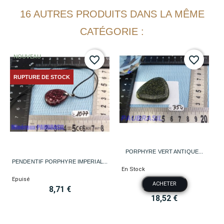
16 AUTRES PRODUITS DANS LA MÊME
CATÉGORIE :
NOUVEAU
favorite_border
favorite_border
RUPTURE DE STOCK
PORPHYRE VERT ANTIQUE...
PENDENTIF PORPHYRE IMPERIAL...
En Stock
Epuisé
ACHETER
8,71 €
18,52 €