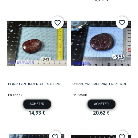
favorite_border
favorite_border
PORPHYRE IMPERIAL EN PIERRE...
PORPHYRE IMPERIAL EN PIERRE...
En Stock
En Stock
ACHETER
ACHETER
14,93 €
20,62 €
favorite_border
favorite_border