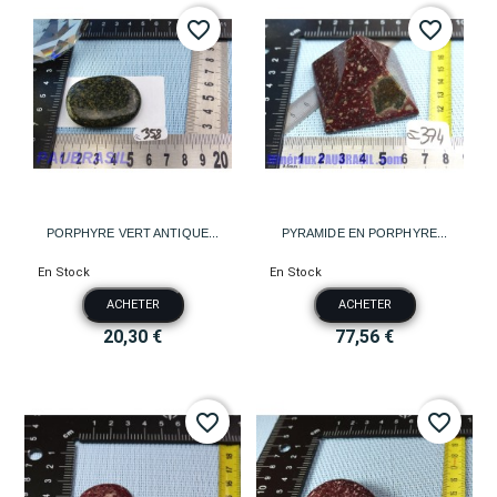
favorite_border
favorite_border
PORPHYRE VERT ANTIQUE...
PYRAMIDE EN PORPHYRE...
En Stock
En Stock
ACHETER
ACHETER
20,30 €
77,56 €
favorite_border
favorite_border