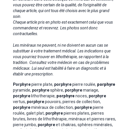
vous pouvez être certain de la qualité, de l’originalité de
chaque article, qui ont tous été choisis avec le plus grand
soin.
Chaque article pris en photo est exactement celui que vous
commanderez et recevrez. Les photos sont donc
contractuelles.
Les minéraux ne peuvent, ni ne doivent en aucun cas se
substituer à votre traitement médical. Les indications que
vous pourriez trouver en lithothérapie, se rapportent à la
tradition. Consultez votre médecin en cas de problèmes
médicaux. Lui seul est habilité à faire un diagnostic et à
établir une prescription.
Porphyre
pierre plate,
porphyre
pierre roulée,
porphyre
pyramide,
porphyre
sphère,
porphyre
mariage,
porphyre
lithotherapie,
porphyre
noces,
porphyre
vertus,
porphyre
pouvoirs, pierres de collection,
porphyre
minéraux de collection,
porphyre
pierre
roulée, galet plat,
porphyre
pierres plates, pierres
brutes, livres de lithothérapie, minéraux et pierres rares,
pierre jumbo,
porphyre
et chakras, sphères minérales,