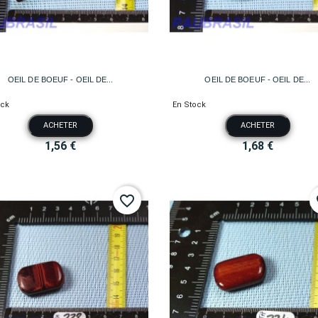


Aperçu rapide
Aperçu rapide
OEIL DE BOEUF - OEIL DE...
OEIL DE BOEUF - OEIL DE...
ock
En Stock
ACHETER
ACHETER
1,56 €
1,68 €
favorite_border
fa