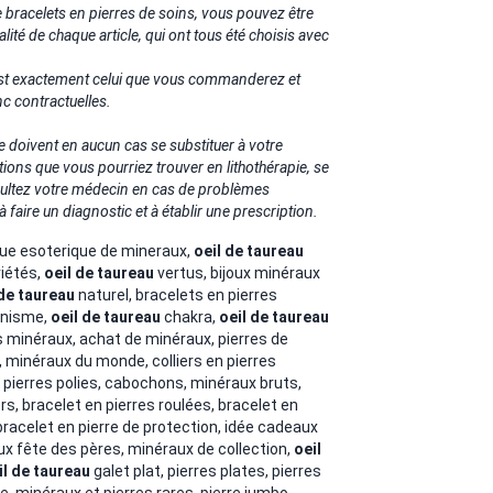
bracelets en pierres de soins, vous pouvez être
inalité de chaque article, qui ont tous été choisis avec
 est exactement celui que vous commanderez et
c contractuelles.
e doivent en aucun cas se substituer à votre
tions que vous pourriez trouver en lithothérapie, se
nsultez votre médecin en cas de problèmes
à faire un diagnostic et à établir une prescription.
ique esoterique de mineraux,
oeil de taureau
iétés,
oeil de taureau
vertus, bijoux minéraux
 de taureau
naturel, bracelets en pierres
anisme,
oeil de taureau
chakra,
oeil de taureau
s minéraux,
achat de minéraux, pierres de
, minéraux du monde, colliers en pierres
, pierres polies, cabochons, minéraux bruts,
s, bracelet en pierres roulées,
bracelet en
 bracelet en pierre de protection, idée cadeaux
x fête des pères, minéraux de collection,
oeil
il de taureau
galet plat, pierres plates, pierres
ie, minéraux et pierres rares, pierre jumbo,