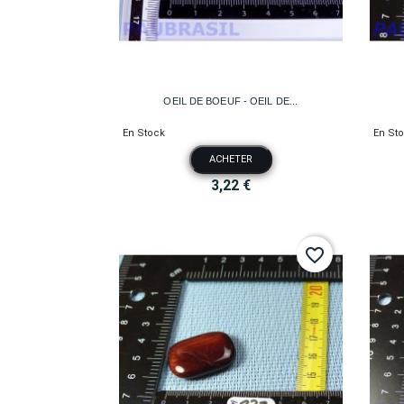

Aperçu rapide
OEIL DE BOEUF - OEIL DE...
En Stock
En St
ACHETER
3,22 €
favorite_border