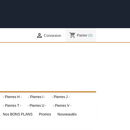
shopping_cart

Panier
(0)
Connexion
- Pierres H -
- Pierres I -
- Pierres J -
- Pierres T -
- Pierres U -
- Pierres V -
Nos BONS PLANS
Promos
Nouveautés