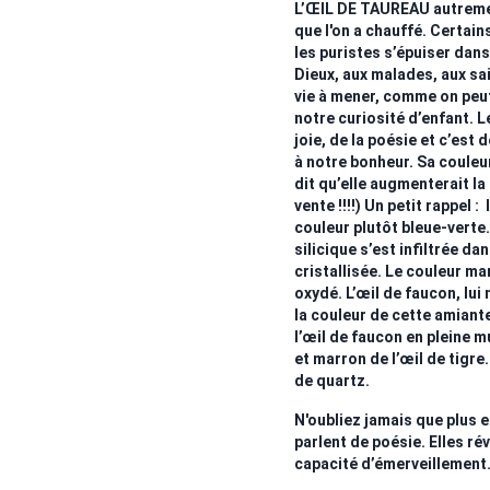
L’ŒIL DE TAUREAU autremen
que l'on a chauffé. Certains
les puristes s’épuiser dans
Dieux, aux malades, aux sa
vie à mener, comme on peut
notre curiosité d’enfant. L
joie, de la poésie et c’est 
à notre bonheur. Sa couleur 
dit qu’elle augmenterait la 
vente !!!!) Un petit rappel :
couleur plutôt bleue-verte
silicique s’est infiltrée da
cristallisée. Le couleur mar
oxydé. L’œil de faucon, lui 
la couleur de cette amian
l’œil de faucon en pleine m
et marron de l’œil de tigr
de quartz.
N'oubliez jamais que plus 
parlent de poésie. Elles ré
capacité d’émerveillement.