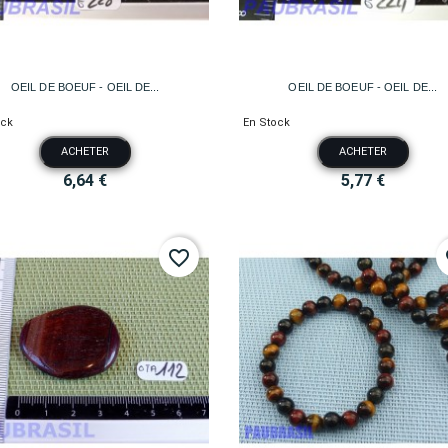


Aperçu rapide
Aperçu rapide
OEIL DE BOEUF - OEIL DE...
OEIL DE BOEUF - OEIL DE...
ock
En Stock
ACHETER
ACHETER
6,64 €
5,77 €
favorite_border
fa