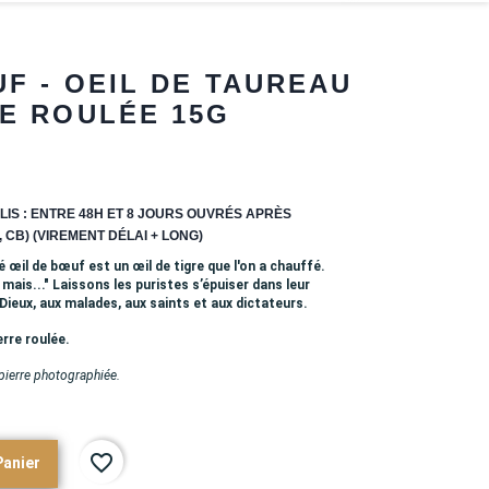
UF - OEIL DE TAUREAU
E ROULÉE 15G
LIS : ENTRE 48H ET 8 JOURS OUVRÉS APRÈS
 CB) (VIREMENT DÉLAI + LONG)
il de bœuf est un œil de tigre que l'on a chauffé.
 mais..." Laissons les puristes s’épuiser dans leur
Dieux, aux malades, aux saints et aux dictateurs.
erre roulée.
 pierre photographiée.
favorite_border
Panier