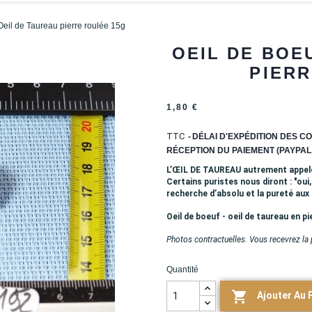
Oeil de Taureau pierre roulée 15g
OEIL DE BOE
PIERR
1,80 €
TTC
DÉLAI D'EXPÉDITION DES CO
RÉCEPTION DU PAIEMENT (PAYPAL,
L’ŒIL DE TAUREAU autrement appelé œ
Certains puristes nous diront : "oui,
recherche d’absolu et la pureté aux 
Oeil de boeuf - oeil de taureau en pi
Photos contractuelles. Vous recevrez la
Quantité

Ajouter Au 