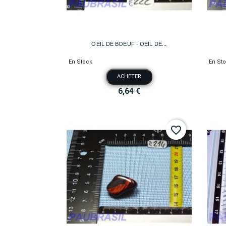

Aperçu rapide
OEIL DE BOEUF - OEIL DE...
En Stock
En St
ACHETER
6,64 €
favorite_border