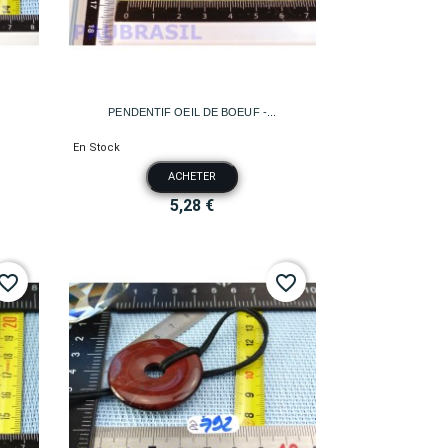

Aperçu rapide
PENDENTIF OEIL DE BOEUF -...
En Stock
ACHETER
5,28 €
vorite_border
favorite_border