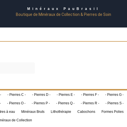
Minéraux PauBrasil
Boutique de Minéraux de Collection & Pierres de Soin
-
- Pierres C -
- Pierres D -
- Pierres E -
- Pierres F -
- Pierres G -
-
- Pierres O -
- Pierres P -
- Pierres Q -
- Pierres R -
- Pierres S -
tres à eau
Minéraux Bruts
Lithothérapie
Cabochons
Formes Polies
néraux de Collection