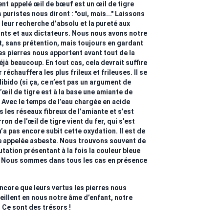
t appelé œil de bœuf est un œil de tigre
 puristes nous diront : "oui, mais..." Laissons
 leur recherche d’absolu et la pureté aux
ints et aux dictateurs. Nous nous avons notre
, sans prétention, mais toujours en gardant
es pierres nous apportent avant tout de la
déjà beaucoup. En tout cas, cela devrait suffire
réchauffera les plus frileux et frileuses. Il se
libido (si ça, ce n’est pas un argument de
 l’œil de tigre est à la base une amiante de
. Avec le temps de l’eau chargée en acide
ns les réseaux fibreux de l’amiante et s’est
ron de l’œil de tigre vient du fer, qui s'est
n’a pas encore subit cette oxydation. Il est de
te appelée asbeste. Nous trouvons souvent de
utation présentant à la fois la couleur bleue
e. Nous sommes dans tous les cas en présence
encore que leurs vertus les pierres nous
veillent en nous notre âme d’enfant, notre
 Ce sont des trésors !