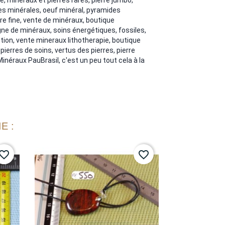
es minérales, oeuf minéral, pyramides
re fine, vente de minéraux, boutique
igne de minéraux, soins énergétiques, fossiles,
tion, vente mineraux lithotherapie, boutique
 pierres de soins, vertus des pierres, pierre
 Minéraux PauBrasil, c'est un peu tout cela à la
E :
vorite_border
favorite_border