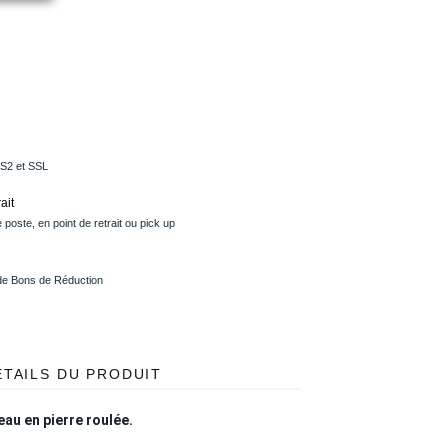
PS2 et SSL
ait
 poste, en point de retrait ou pick up
 de Bons de Réduction
ÉTAILS DU PRODUIT
eau en pierre roulée.