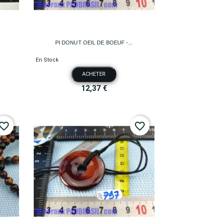

Aperçu rapide
PI DONUT OEIL DE BOEUF -...
En Stock
ACHETER
12,37 €
vorite_border
favorite_border