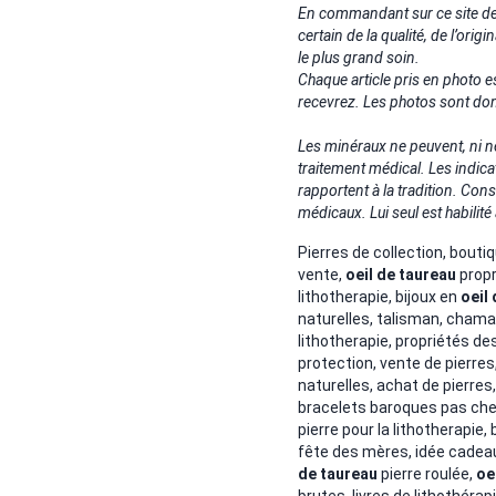
En commandant sur ce site de 
certain de la qualité, de l’orig
le plus grand soin.
Chaque article pris en photo
recevrez. Les photos sont don
Les minéraux ne peuvent, ni n
traitement médical. Les indica
rapportent à la tradition. Co
médicaux. Lui seul est habilité 
Pierres de collection, bout
vente,
oeil de taureau
propr
lithotherapie, bijoux en
oeil
naturelles,
talisman, cham
lithotherapie, propriétés de
protection, vente de pierres
naturelles, achat de pierres
bracelets baroques pas cher
pierre pour la lithotherapie,
fête des mères, idée cadeau
de taureau
pierre roulée,
oe
brutes, livres de lithothérap