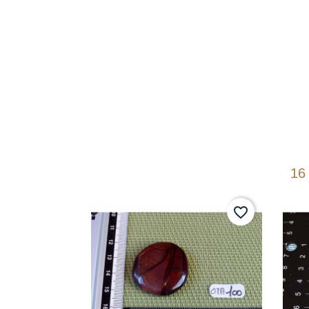
16
favorite_border