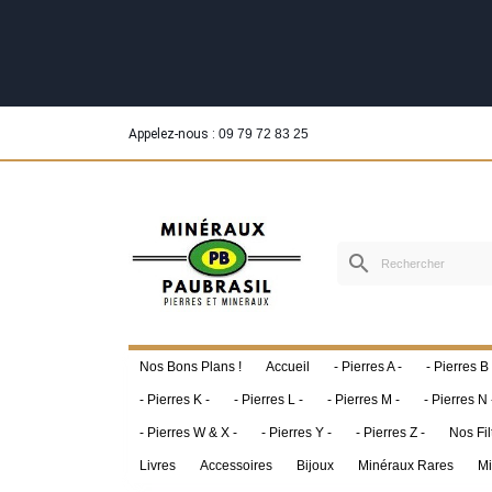
Appelez-nous :
09 79 72 83 25
search
Nos Bons Plans !
Accueil
- Pierres A -
- Pierres B 
- Pierres K -
- Pierres L -
- Pierres M -
- Pierres N 
- Pierres W & X -
- Pierres Y -
- Pierres Z -
Nos Fil
Livres
Accessoires
Bijoux
Minéraux Rares
Mi