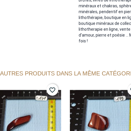
minéraux et chakras, sphèr
minérales, pendentif en pier
lithothérapie, boutique en l
boutique minéraux de collec
lithotherapie en ligne, vente
d'amour, pierre et poésie ...
fois !
 AUTRES PRODUITS DANS LA MÊME CATÉGORI
favorite_border
fa